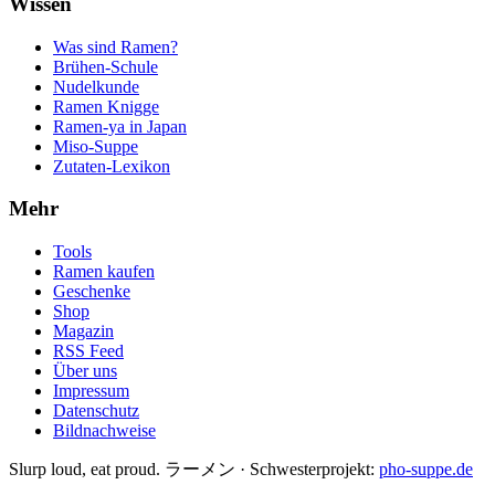
Wissen
Was sind Ramen?
Brühen-Schule
Nudelkunde
Ramen Knigge
Ramen-ya in Japan
Miso-Suppe
Zutaten-Lexikon
Mehr
Tools
Ramen kaufen
Geschenke
Shop
Magazin
RSS Feed
Über uns
Impressum
Datenschutz
Bildnachweise
Slurp loud, eat proud. ラーメン
·
Schwesterprojekt:
pho-suppe.de