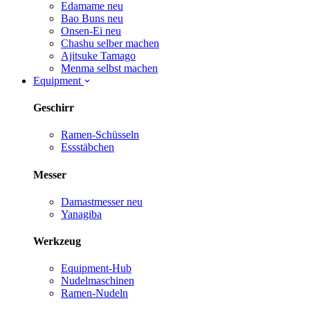
Edamame
neu
Bao Buns
neu
Onsen-Ei
neu
Chashu selber machen
Ajitsuke Tamago
Menma selbst machen
Equipment
Geschirr
Ramen-Schüsseln
Essstäbchen
Messer
Damastmesser
neu
Yanagiba
Werkzeug
Equipment-Hub
Nudelmaschinen
Ramen-Nudeln