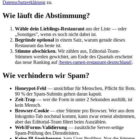
Datenschutzerklärung
zu.
Wie läuft die Abstimmung?
Wähle dein Lieblings-Restaurant
aus der Liste — oder
„Sonstiges", wenn es noch nicht dabei ist.
Begründe optional
in einem Satz, warum gerade dieses
Restaurant das beste ist.
Stimme abschicken.
Wir zählen aus, Editorial-Team-
Stimmen werden gewichtet, am Ende des Quartals erscheint
das neue Ranking auf
/bestes-ramen-restaurant-deutschland/
.
Wie verhindern wir Spam?
Honeypot-Feld
— unsichtbar für Menschen, Pflicht für Bots.
90 % der Spam-Submits gehen daran kaputt.
Zeit-Trap
— wer die Form in unter 2 Sekunden ausfüllt, ist
kein Mensch.
Browser-Cookie
— eine Stimme pro Browser. Wer aus dem
Inkognito-Tab nochmal kommt, kann zwar erneut abstimmen,
aber das Editorial-Team filtert beim Auszählen.
Web3Forms-Validierung
— zusätzliche Server-seitige
Spam-Prüfung des Dienstleisters.
Keine IP-Speicherung
, kein User-Profiling. Nur die Stimme