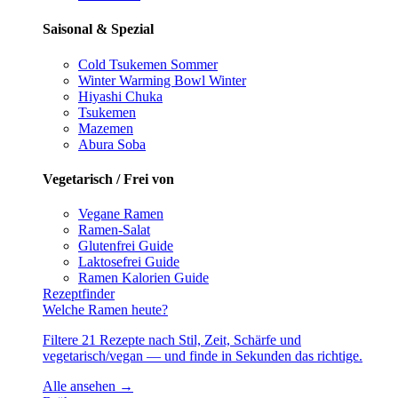
Saisonal & Spezial
Cold Tsukemen
Sommer
Winter Warming Bowl
Winter
Hiyashi Chuka
Tsukemen
Mazemen
Abura Soba
Vegetarisch / Frei von
Vegane Ramen
Ramen-Salat
Glutenfrei
Guide
Laktosefrei
Guide
Ramen Kalorien
Guide
Rezeptfinder
Welche Ramen heute?
Filtere 21 Rezepte nach Stil, Zeit, Schärfe und
vegetarisch/vegan — und finde in Sekunden das richtige.
Alle ansehen →