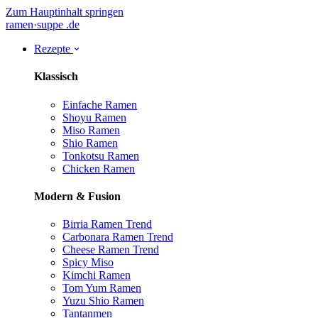
Zum Hauptinhalt springen
ramen
·
suppe
.de
Rezepte
Klassisch
Einfache Ramen
Shoyu Ramen
Miso Ramen
Shio Ramen
Tonkotsu Ramen
Chicken Ramen
Modern & Fusion
Birria Ramen
Trend
Carbonara Ramen
Trend
Cheese Ramen
Trend
Spicy Miso
Kimchi Ramen
Tom Yum Ramen
Yuzu Shio Ramen
Tantanmen