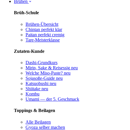
Brühen
Brüh-Schule
Brühen-Übersicht
Chintan perfekt
klar
Paitan perfekt
cremig
Tare-Meisterklasse
Zutaten-Kunde
Dashi-Grundkurs
Mirin, Sake & Reisessig
neu
Welche Miso-Paste?
neu
Sojasoße-Guide
neu
Katsuobushi
neu
Shiitake
neu
Kombu
Umami — der 5. Geschmack
Toppings & Beilagen
Alle Beilagen
Gyoza selber machen