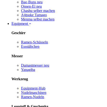
Bao Buns
neu
Onsen-Ei
neu
Chashu selber machen
Ajitsuke Tamago
Menma selbst machen
Equipment
Geschirr
Ramen-Schüsseln
Essstäbchen
Messer
Damastmesser
neu
Yanagiba
Werkzeug
Equipment-Hub
Nudelmaschinen
Ramen-Nudeln
Lesestoff & Geschenke