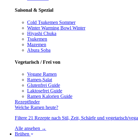
Saisonal & Spezial
Cold Tsukemen
Sommer
Winter Warming Bowl
Winter
Hiyashi Chuka
Tsukemen
Mazemen
Abura Soba
Vegetarisch / Frei von
Vegane Ramen
Ramen-Salat
Glutenfrei
Guide
Laktosefrei
Guide
Ramen Kalorien
Guide
Rezeptfinder
Welche Ramen heute?
Filtere 21 Rezepte nach Stil, Zeit, Schärfe und vegetarisch/ve
Alle ansehen →
Brühen