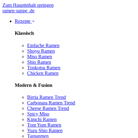
Zum Hauptinhalt springen
ramen
·
suppe
.de
Rezepte
Klassisch
Einfache Ramen
Shoyu Ramen
Miso Ramen
Shio Ramen
Tonkotsu Ramen
Chicken Ramen
Modern & Fusion
Birria Ramen
Trend
Carbonara Ramen
Trend
Cheese Ramen
Trend
Spicy Miso
Kimchi Ramen
Tom Yum Ramen
Yuzu Shio Ramen
Tantanmen