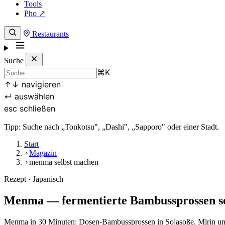
Tools
Pho ↗
Restaurants
Suche
⌘
K
↑
↓
navigieren
↵
auswählen
esc
schließen
Tipp: Suche nach „Tonkotsu", „Dashi", „Sapporo" oder einer Stadt.
Start
Magazin
menma selbst machen
Rezept · Japanisch
Menma — fermentierte Bambussprossen se
Menma in 30 Minuten: Dosen-Bambussprossen in Sojasoße, Mirin und