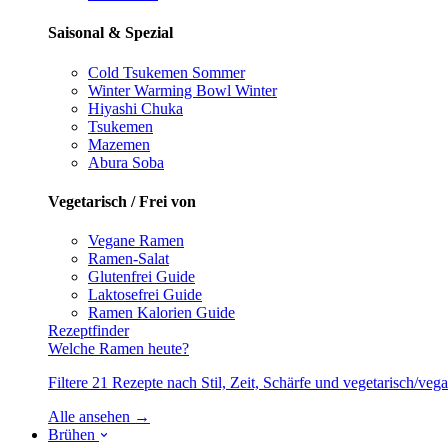
Saisonal & Spezial
Cold Tsukemen
Sommer
Winter Warming Bowl
Winter
Hiyashi Chuka
Tsukemen
Mazemen
Abura Soba
Vegetarisch / Frei von
Vegane Ramen
Ramen-Salat
Glutenfrei
Guide
Laktosefrei
Guide
Ramen Kalorien
Guide
Rezeptfinder
Welche Ramen heute?
Filtere 21 Rezepte nach Stil, Zeit, Schärfe und vegetarisch/ve
Alle ansehen →
Brühen