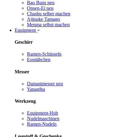
Bao Buns
neu
Onsen-Ei
neu
Chashu selber machen
Ajitsuke Tamago
Menma selbst machen
Equipment
Geschirr
Ramen-Schüsseln
Essstäbchen
Messer
Damastmesser
neu
Yanagiba
Werkzeug
Equipment-Hub
Nudelmaschinen
Ramen-Nudeln
Lesestoff & Geschenke