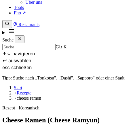
Über uns
Tools
Pho ↗
Restaurants
Suche
Ctrl
K
↑
↓
navigieren
↵
auswählen
esc
schließen
Tipp: Suche nach „Tonkotsu", „Dashi", „Sapporo" oder einer Stadt.
Start
Rezepte
cheese ramen
Rezept · Koreanisch
Cheese Ramen (Cheese Ramyun)