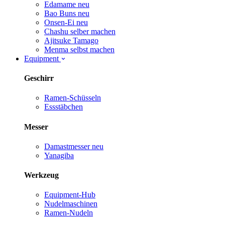
Edamame
neu
Bao Buns
neu
Onsen-Ei
neu
Chashu selber machen
Ajitsuke Tamago
Menma selbst machen
Equipment
Geschirr
Ramen-Schüsseln
Essstäbchen
Messer
Damastmesser
neu
Yanagiba
Werkzeug
Equipment-Hub
Nudelmaschinen
Ramen-Nudeln