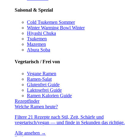
Saisonal & Spezial
Cold Tsukemen
Sommer
Winter Warming Bowl
Winter
Hiyashi Chuka
Tsukemen
Mazemen
Abura Soba
Vegetarisch / Frei von
Vegane Ramen
Ramen-Salat
Glutenfrei
Guide
Laktosefrei
Guide
Ramen Kalorien
Guide
Rezeptfinder
Welche Ramen heute?
Filtere 21 Rezepte nach Stil, Zeit, Schärfe und
vegetarisch/vegan — und finde in Sekunden das richtige.
Alle ansehen →