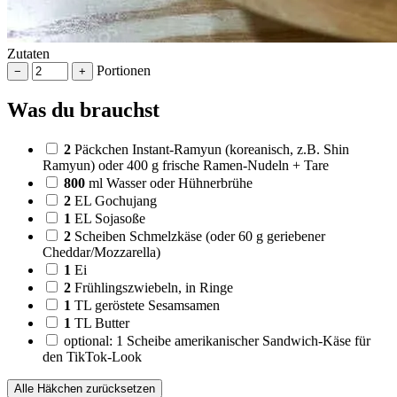
Zutaten
Portionen
−
+
Was du brauchst
2
Päckchen Instant-Ramyun (koreanisch, z.B. Shin
Ramyun) oder 400 g frische Ramen-Nudeln + Tare
800
ml
Wasser oder Hühnerbrühe
2
EL
Gochujang
1
EL
Sojasoße
2
Scheiben Schmelzkäse (oder 60 g geriebener
Cheddar/Mozzarella)
1
Ei
2
Frühlingszwiebeln, in Ringe
1
TL
geröstete Sesamsamen
1
TL
Butter
optional: 1 Scheibe amerikanischer Sandwich-Käse für
den TikTok-Look
Alle Häkchen zurücksetzen