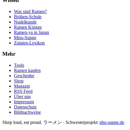
Wissen
Was sind Ramen?
Brühen-Schule
Nudelkunde
Ramen Knigge
Ramen-ya in Japan
Miso-Suppe
Zutaten-Lexikon
Mehr
Tools
Ramen kaufen
Geschenke
Shop
Magazin
RSS Feed
Über uns
Impressum
Datenschutz
Bildnachweise
Slurp loud, eat proud. ラーメン
·
Schwesterprojekt:
pho-suppe.de