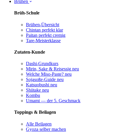
Brühen
Brüh-Schule
Brühen-Übersicht
Chintan perfekt
klar
Paitan perfekt
cremig
Tare-Meisterklasse
Zutaten-Kunde
Dashi-Grundkurs
Mirin, Sake & Reisessig
neu
Welche Miso-Paste?
neu
Sojasoße-Guide
neu
Katsuobushi
neu
Shiitake
neu
Kombu
Umami — der 5. Geschmack
Toppings & Beilagen
Alle Beilagen
Gyoza selber machen