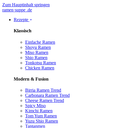
Zum Hauptinhalt springen
ramen
·
suppe
.de
Rezepte
Klassisch
Einfache Ramen
Shoyu Ramen
Miso Ramen
Shio Ramen
Tonkotsu Ramen
Chicken Ramen
Modern & Fusion
Birria Ramen
Trend
Carbonara Ramen
Trend
Cheese Ramen
Trend
Spicy Miso
Kimchi Ramen
Tom Yum Ramen
Yuzu Shio Ramen
Tantanmen