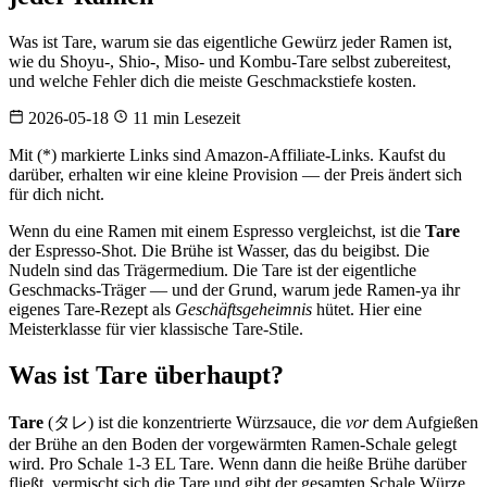
Was ist Tare, warum sie das eigentliche Gewürz jeder Ramen ist,
wie du Shoyu-, Shio-, Miso- und Kombu-Tare selbst zubereitest,
und welche Fehler dich die meiste Geschmackstiefe kosten.
2026-05-18
11 min Lesezeit
Mit (*) markierte Links sind Amazon-Affiliate-Links. Kaufst du
darüber, erhalten wir eine kleine Provision — der Preis ändert sich
für dich nicht.
Wenn du eine Ramen mit einem Espresso vergleichst, ist die
Tare
der Espresso-Shot. Die Brühe ist Wasser, das du beigibst. Die
Nudeln sind das Trägermedium. Die Tare ist der eigentliche
Geschmacks-Träger — und der Grund, warum jede Ramen-ya ihr
eigenes Tare-Rezept als
Geschäftsgeheimnis
hütet. Hier eine
Meisterklasse für vier klassische Tare-Stile.
Was ist Tare überhaupt?
Tare
(タレ) ist die konzentrierte Würzsauce, die
vor
dem Aufgießen
der Brühe an den Boden der vorgewärmten Ramen-Schale gelegt
wird. Pro Schale 1-3 EL Tare. Wenn dann die heiße Brühe darüber
fließt, vermischt sich die Tare und gibt der gesamten Schale Würze,