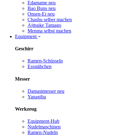
Edamame
neu
Bao Buns
neu
Onsen-Ei
neu
Chashu selber machen
Ajitsuke Tamago
Menma selbst machen
Equipment
Geschirr
Ramen-Schüsseln
Essstäbchen
Messer
Damastmesser
neu
Yanagiba
Werkzeug
Equipment-Hub
Nudelmaschinen
Ramen-Nudeln