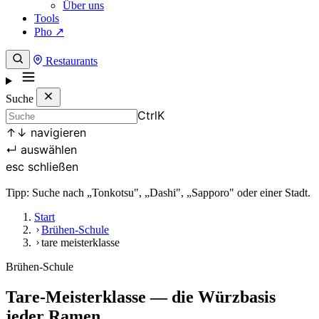
Über uns
Tools
Pho ↗
Restaurants
Suche
Ctrl
K
↑
↓
navigieren
↵
auswählen
esc
schließen
Tipp: Suche nach „Tonkotsu", „Dashi", „Sapporo" oder einer Stadt.
Start
Brühen-Schule
tare meisterklasse
Brühen-Schule
Tare-Meisterklasse — die Würzbasis
jeder Ramen