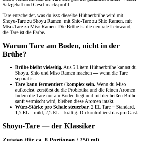
Salzgehalt und Geschmacksprofil.
Tare entscheidet, was du isst: dieselbe Hühnerbrühe wird mit
Shoyu-Tare zu Shoyu Ramen, mit Shio-Tare zu Shio Ramen, mit
Miso-Tare zu Miso Ramen. Die Brühe ist die neutrale Leinwand,
die Tare ist die Farbe.
Warum Tare am Boden, nicht in der
Brühe?
Brühe bleibt vielseitig.
Aus 5 Litern Hühnerbrühe kannst du
Shoyu, Shio und Miso Ramen machen — wenn die Tare
separat ist.
Tare kann fermentiert / komplex sein.
Wenn du Miso
aufkochst, zerstörst du die Probiotika und die feinen Aromen.
Indem die Tare nur am Boden liegt und mit der heißen Brühe
sanft vermischt wird, bleiben diese Aromen intakt.
Würz-Stärke pro Schale steuerbar.
2 EL Tare = Standard,
1,5 EL = mild, 2,5 EL = kräftig. Du kontrollierst das pro Gast.
Shoyu-Tare — der Klassiker
Zutaten (für ca. 8 Portionen / 250 ml)