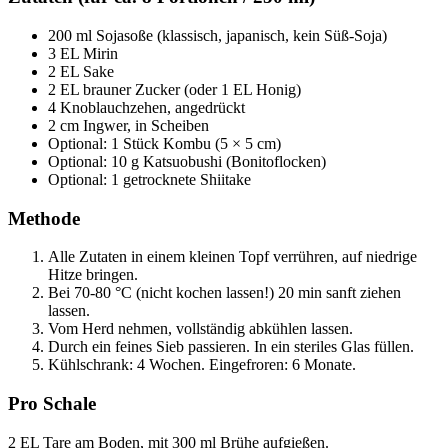
200 ml Sojasoße (klassisch, japanisch, kein Süß-Soja)
3 EL Mirin
2 EL Sake
2 EL brauner Zucker (oder 1 EL Honig)
4 Knoblauchzehen, angedrückt
2 cm Ingwer, in Scheiben
Optional: 1 Stück Kombu (5 × 5 cm)
Optional: 10 g Katsuobushi (Bonitoflocken)
Optional: 1 getrocknete Shiitake
Methode
Alle Zutaten in einem kleinen Topf verrühren, auf niedrige
Hitze bringen.
Bei 70-80 °C (nicht kochen lassen!) 20 min sanft ziehen
lassen.
Vom Herd nehmen, vollständig abkühlen lassen.
Durch ein feines Sieb passieren. In ein steriles Glas füllen.
Kühlschrank: 4 Wochen. Eingefroren: 6 Monate.
Pro Schale
2 EL Tare am Boden, mit 300 ml Brühe aufgießen.