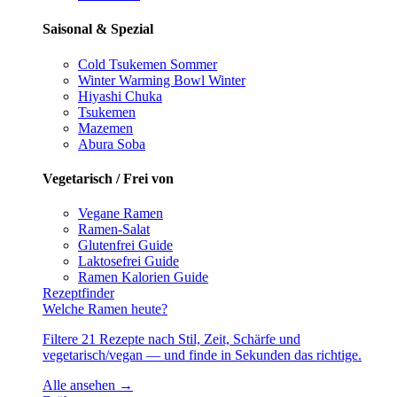
Saisonal & Spezial
Cold Tsukemen
Sommer
Winter Warming Bowl
Winter
Hiyashi Chuka
Tsukemen
Mazemen
Abura Soba
Vegetarisch / Frei von
Vegane Ramen
Ramen-Salat
Glutenfrei
Guide
Laktosefrei
Guide
Ramen Kalorien
Guide
Rezeptfinder
Welche Ramen heute?
Filtere 21 Rezepte nach Stil, Zeit, Schärfe und
vegetarisch/vegan — und finde in Sekunden das richtige.
Alle ansehen →