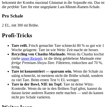
bekommt der Kombu maximal Glutamat in die Sojasoße ein. Das ist
die
perfekte
Tare für eine ungeplante Last-Minute-Ramen-Schale.
Pro Schale
2 EL, mit 300 ml Brühe.
Profi-Tricks
Tare reift.
Frisch gemachte Tare schmeckt 80 % so gut wie 1
Woche gelagerte. Tare ist wie Wein: Zeit macht sie besser.
Recycling von Chashu-Marinade.
Wenn du Chashu kochst
(siehe
unser Rezept
), ist die übrig gebliebene Marinade eine
fertige Premium-Shoyu-Tare
. Filtrieren, einkochen auf 70 %,
fertig.
Tare ist konzentriert — sparsam sein.
Wenn die Schale zu
salzig schmeckt, ist meistens nicht die Brühe schuld, sondern
zu viel Tare. Beim ersten Test ½ EL weniger.
Tare in der Bowl, NIE im Topf.
Tare ist deine Würz-
Kontrolle. Wenn du sie in den Brühen-Topf gibst, kannst du
daraus keine anderen Ramen mehr machen — und du kannst
nicht pro Schale variieren.