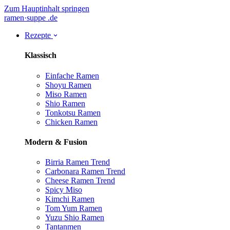
Zum Hauptinhalt springen
ramen
·
suppe
.de
Rezepte
Klassisch
Einfache Ramen
Shoyu Ramen
Miso Ramen
Shio Ramen
Tonkotsu Ramen
Chicken Ramen
Modern & Fusion
Birria Ramen
Trend
Carbonara Ramen
Trend
Cheese Ramen
Trend
Spicy Miso
Kimchi Ramen
Tom Yum Ramen
Yuzu Shio Ramen
Tantanmen