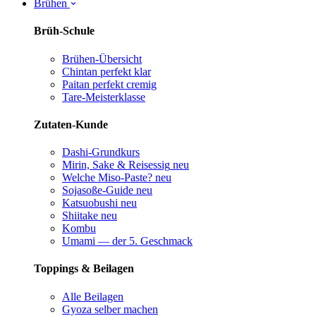
Brühen
Brüh-Schule
Brühen-Übersicht
Chintan perfekt
klar
Paitan perfekt
cremig
Tare-Meisterklasse
Zutaten-Kunde
Dashi-Grundkurs
Mirin, Sake & Reisessig
neu
Welche Miso-Paste?
neu
Sojasoße-Guide
neu
Katsuobushi
neu
Shiitake
neu
Kombu
Umami — der 5. Geschmack
Toppings & Beilagen
Alle Beilagen
Gyoza selber machen