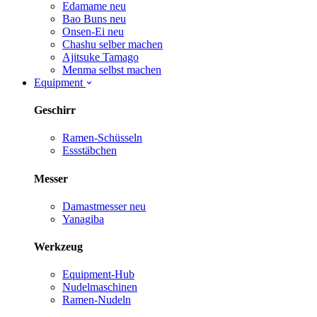
Edamame
neu
Bao Buns
neu
Onsen-Ei
neu
Chashu selber machen
Ajitsuke Tamago
Menma selbst machen
Equipment
Geschirr
Ramen-Schüsseln
Essstäbchen
Messer
Damastmesser
neu
Yanagiba
Werkzeug
Equipment-Hub
Nudelmaschinen
Ramen-Nudeln