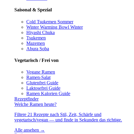
Saisonal & Spezial
Cold Tsukemen
Sommer
Winter Warming Bowl
Winter
Hiyashi Chuka
Tsukemen
Mazemen
Abura Soba
Vegetarisch / Frei von
Vegane Ramen
Ramen-Salat
Glutenfrei
Guide
Laktosefrei
Guide
Ramen Kalorien
Guide
Rezeptfinder
Welche Ramen heute?
Filtere 21 Rezepte nach Stil, Zeit, Schärfe und
vegetarisch/vegan — und finde in Sekunden das richtige.
Alle ansehen →