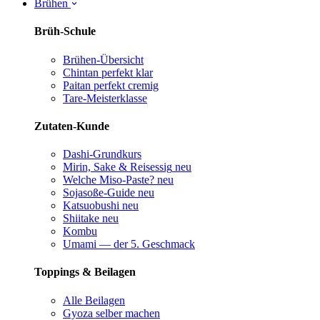
Brühen
Brüh-Schule
Brühen-Übersicht
Chintan perfekt
klar
Paitan perfekt
cremig
Tare-Meisterklasse
Zutaten-Kunde
Dashi-Grundkurs
Mirin, Sake & Reisessig
neu
Welche Miso-Paste?
neu
Sojasoße-Guide
neu
Katsuobushi
neu
Shiitake
neu
Kombu
Umami — der 5. Geschmack
Toppings & Beilagen
Alle Beilagen
Gyoza selber machen