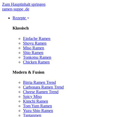
Zum Hauptinhalt springen
ramen
·
suppe
.de
Rezepte
Klassisch
Einfache Ramen
Shoyu Ramen
Miso Ramen
Shio Ramen
Tonkotsu Ramen
Chicken Ramen
Modern & Fusion
Birria Ramen
Trend
Carbonara Ramen
Trend
Cheese Ramen
Trend
Spicy Miso
Kimchi Ramen
Tom Yum Ramen
Yuzu Shio Ramen
Tantanmen