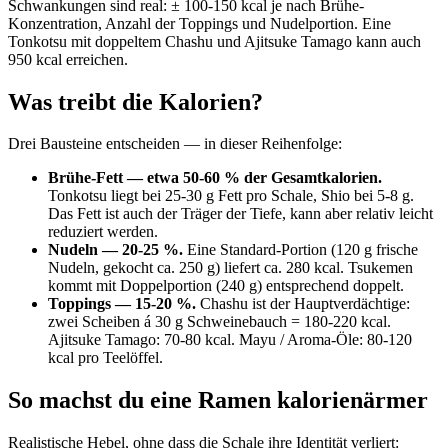
Schwankungen sind real: ± 100-150 kcal je nach Brühe-
Konzentration, Anzahl der Toppings und Nudelportion. Eine
Tonkotsu mit doppeltem Chashu und Ajitsuke Tamago kann auch
950 kcal erreichen.
Was treibt die Kalorien?
Drei Bausteine entscheiden — in dieser Reihenfolge:
Brühe-Fett — etwa 50-60 % der Gesamtkalorien.
Tonkotsu liegt bei 25-30 g Fett pro Schale, Shio bei 5-8 g.
Das Fett ist auch der Träger der Tiefe, kann aber relativ leicht
reduziert werden.
Nudeln — 20-25 %.
Eine Standard-Portion (120 g frische
Nudeln, gekocht ca. 250 g) liefert ca. 280 kcal. Tsukemen
kommt mit Doppelportion (240 g) entsprechend doppelt.
Toppings — 15-20 %.
Chashu ist der Hauptverdächtige:
zwei Scheiben á 30 g Schweinebauch = 180-220 kcal.
Ajitsuke Tamago: 70-80 kcal. Mayu / Aroma-Öle: 80-120
kcal pro Teelöffel.
So machst du eine Ramen kalorienärmer
Realistische Hebel, ohne dass die Schale ihre Identität verliert: