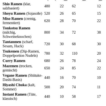
Shio Ramen
(klar,
480
22
62
12
salzbasiert)
Shoyu Ramen
(Sojasoße)
520
26
65
15
Miso Ramen
(cremig,
620
28
70
22
fermentiert)
Tonkotsu Ramen
(milchig,
800
34
72
38
Schweineknochen)
Tantanmen
(scharf,
720
30
68
30
Sesam, Hack)
Tsukemen
(Dip-Ramen,
780
32
110
20
Doppelportion Nudeln)
Curry Ramen
680
26
78
24
Mazemen
(trocken,
650
24
85
22
gemischt)
Vegane Ramen
(Shiitake-
440
16
70
10
Dashi-Basis)
Hiyashi Chuka
(kalt,
500
20
74
11
Sommer)
Instant Ramen
(Tüte,
440
10
58
17
klassisch)