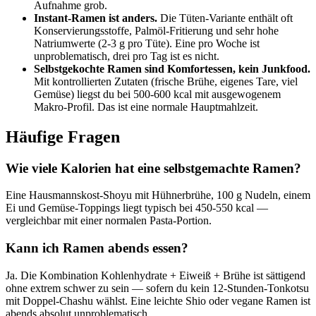
Aufnahme grob.
Instant-Ramen ist anders.
Die Tüten-Variante enthält oft
Konservierungsstoffe, Palmöl-Fritierung und sehr hohe
Natriumwerte (2-3 g pro Tüte). Eine pro Woche ist
unproblematisch, drei pro Tag ist es nicht.
Selbstgekochte Ramen sind Komfortessen, kein Junkfood.
Mit kontrollierten Zutaten (frische Brühe, eigenes Tare, viel
Gemüse) liegst du bei 500-600 kcal mit ausgewogenem
Makro-Profil. Das ist eine normale Hauptmahlzeit.
Häufige Fragen
Wie viele Kalorien hat eine selbstgemachte Ramen?
Eine Hausmannskost-Shoyu mit Hühnerbrühe, 100 g Nudeln, einem
Ei und Gemüse-Toppings liegt typisch bei 450-550 kcal —
vergleichbar mit einer normalen Pasta-Portion.
Kann ich Ramen abends essen?
Ja. Die Kombination Kohlenhydrate + Eiweiß + Brühe ist sättigend
ohne extrem schwer zu sein — sofern du kein 12-Stunden-Tonkotsu
mit Doppel-Chashu wählst. Eine leichte Shio oder vegane Ramen ist
abends absolut unproblematisch.