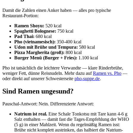
Damit die Zahlen einen Anker haben — alles pro typische
Restaurant-Portion:
Ramen Shoyu:
520 kcal
Spaghetti Bolognese:
750 kcal
Pad Thai:
680 kcal
Pho (vietnamesisch):
350-400 kcal
Udon mit Brühe und Tempura:
580 kcal
Pizza Margherita (groß):
800 kcal
Burger Menü (Burger + Fries):
1.100 kcal
Pho ist tatsächlich die leichtere Verwandte — klare Rinderbrühe,
weniger Fett, dünne Reisnudeln. Mehr dazu auf
Ramen vs. Pho
—
oder direkt auf unserer Schwesterseite
pho-suppe.de
.
Sind Ramen ungesund?
Pauschal-Antwort: Nein. Differenzierte Antwort:
Natrium ist real.
Eine Schale Tonkotsu mit Tare kann 4-6 g
Salz enthalten — damit fast die Tages-Empfehlung der WHO
(5 g) in einer Mahlzeit. Wenn du regelmäßig Ramen isst:
Brühe nicht komplett austrinken, das halbiert die Natrium-