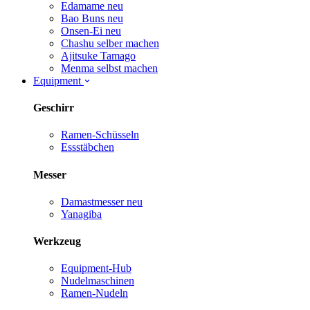
Edamame
neu
Bao Buns
neu
Onsen-Ei
neu
Chashu selber machen
Ajitsuke Tamago
Menma selbst machen
Equipment
Geschirr
Ramen-Schüsseln
Essstäbchen
Messer
Damastmesser
neu
Yanagiba
Werkzeug
Equipment-Hub
Nudelmaschinen
Ramen-Nudeln