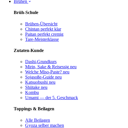
Brühen
Brüh-Schule
Brühen-Übersicht
Chintan perfekt
klar
Paitan perfekt
cremig
Tare-Meisterklasse
Zutaten-Kunde
Dashi-Grundkurs
Mirin, Sake & Reisessig
neu
Welche Miso-Paste?
neu
Sojasoße-Guide
neu
Katsuobushi
neu
Shiitake
neu
Kombu
Umami — der 5. Geschmack
Toppings & Beilagen
Alle Beilagen
Gyoza selber machen