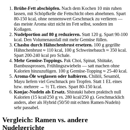
Brühe-Fett abschöpfen.
Nach dem Kochen 10 min ruhen
lassen, mit Schöpfkelle die Fettschicht oben abnehmen. Spart
80-150 kcal, ohne nennenswert Geschmack zu verlieren —
das meiste Aroma sitzt nicht im Fett selbst, sondern im
Kollagen.
Nudelportion auf 80 g reduzieren.
Statt 120 g. Spart 90-100
kcal. Den Volumenausfall mit mehr Gemüse füllen.
Chashu durch Hähnchenbrust ersetzen.
100 g gegrillte
Hähnchenbrust ≈ 110 kcal, 100 g Schweinebauch ≈ 350 kcal.
Spart 200-240 kcal pro Schale.
Mehr Gemüse-Toppings.
Pak Choi, Spinat, Shiitake,
Bambussprossen, Frühlings­zwiebeln — satt machen ohne
Kalorien hinzuzufügen. 100 g Gemüse-Topping ≈ 25-40 kcal.
Aroma-Öle weglassen oder halbieren.
Chiliöl, Sesamöl,
Mayu liefern viel Geschmack pro Tropfen. Statt 1 EL eines
bzw. mehrere → ½ TL eines. Spart 80-150 kcal.
Konjac-Nudeln als Ersatz.
Shirataki haben praktisch null
Kalorien (15 kcal/250 g vs. 280 kcal/250 g). Geschmacklich
anders, aber als Hybrid (50/50 mit echten Ramen-Nudeln)
sehr passabel.
Vergleich: Ramen vs. andere
Nudelgerichte