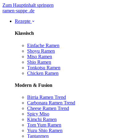
Zum Hauptinhalt springen
ramen
·
suppe
.de
Rezepte
Klassisch
Einfache Ramen
Shoyu Ramen
Miso Ramen
Shio Ramen
Tonkotsu Ramen
Chicken Ramen
Modern & Fusion
Birria Ramen
Trend
Carbonara Ramen
Trend
Cheese Ramen
Trend
Spicy Miso
Kimchi Ramen
Tom Yum Ramen
Yuzu Shio Ramen
Tantanmen