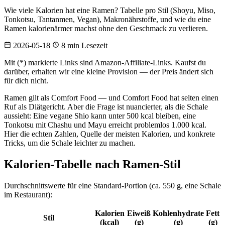
Wie viele Kalorien hat eine Ramen? Tabelle pro Stil (Shoyu, Miso,
Tonkotsu, Tantanmen, Vegan), Makronährstoffe, und wie du eine
Ramen kalorienärmer machst ohne den Geschmack zu verlieren.
2026-05-18
8 min Lesezeit
Mit (*) markierte Links sind Amazon-Affiliate-Links. Kaufst du
darüber, erhalten wir eine kleine Provision — der Preis ändert sich
für dich nicht.
Ramen gilt als Comfort Food — und Comfort Food hat selten einen
Ruf als Diätgericht. Aber die Frage ist nuancierter, als die Schale
aussieht: Eine vegane Shio kann unter 500 kcal bleiben, eine
Tonkotsu mit Chashu und Mayu erreicht problemlos 1.000 kcal.
Hier die echten Zahlen, Quelle der meisten Kalorien, und konkrete
Tricks, um die Schale leichter zu machen.
Kalorien-Tabelle nach Ramen-Stil
Durchschnittswerte für eine Standard-Portion (ca. 550 g, eine Schale
im Restaurant):
Kalorien
Eiweiß
Kohlenhydrate
Fett
Stil
(kcal)
(g)
(g)
(g)