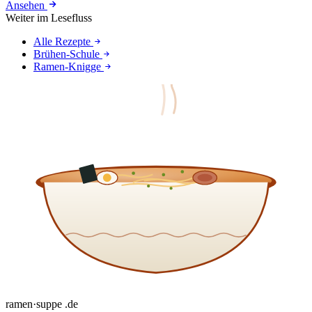
Ansehen
Weiter im Lesefluss
Alle Rezepte
Brühen-Schule
Ramen-Knigge
ramen
·
suppe
.de