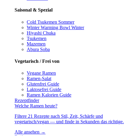
Saisonal & Spezial
Cold Tsukemen
Sommer
Winter Warming Bowl
Winter
Hiyashi Chuka
Tsukemen
Mazemen
Abura Soba
Vegetarisch / Frei von
Vegane Ramen
Ramen-Salat
Glutenfrei
Guide
Laktosefrei
Guide
Ramen Kalorien
Guide
Rezeptfinder
Welche Ramen heute?
Filtere 21 Rezepte nach Stil, Zeit, Schärfe und
vegetarisch/vegan — und finde in Sekunden das richtige.
Alle ansehen →