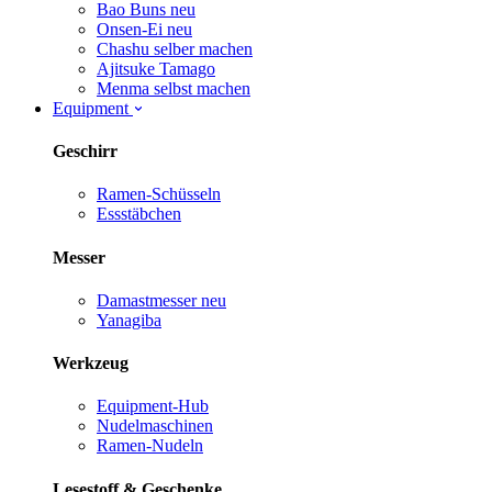
Bao Buns
neu
Onsen-Ei
neu
Chashu selber machen
Ajitsuke Tamago
Menma selbst machen
Equipment
Geschirr
Ramen-Schüsseln
Essstäbchen
Messer
Damastmesser
neu
Yanagiba
Werkzeug
Equipment-Hub
Nudelmaschinen
Ramen-Nudeln
Lesestoff & Geschenke