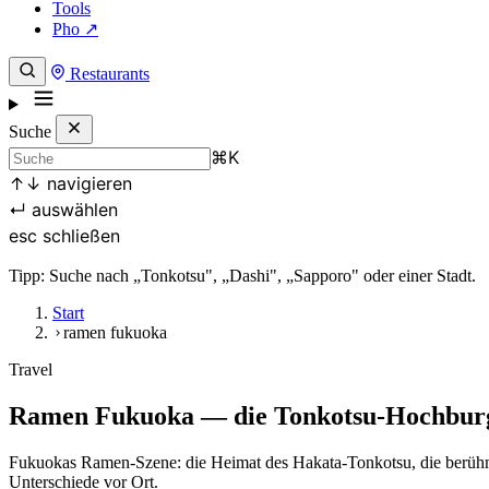
Tools
Pho ↗
Restaurants
Suche
⌘
K
↑
↓
navigieren
↵
auswählen
esc
schließen
Tipp: Suche nach „Tonkotsu", „Dashi", „Sapporo" oder einer Stadt.
Start
ramen fukuoka
Travel
Ramen Fukuoka — die Tonkotsu-Hochbur
Fukuokas Ramen-Szene: die Heimat des Hakata-Tonkotsu, die berühmt
Unterschiede vor Ort.