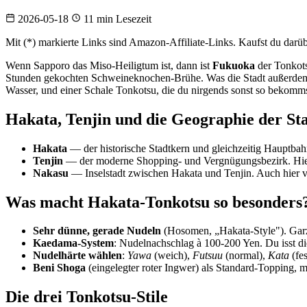
2026-05-18
11 min Lesezeit
Mit (*) markierte Links sind Amazon-Affiliate-Links. Kaufst du darüber
Wenn Sapporo das Miso-Heiligtum ist, dann ist
Fukuoka
der Tonkots
Stunden gekochten Schweineknochen-Brühe. Was die Stadt außerdem 
Wasser, und einer Schale Tonkotsu, die du nirgends sonst so bekomms
Hakata, Tenjin und die Geographie der St
Hakata
— der historische Stadtkern und gleichzeitig Hauptbah
Tenjin
— der moderne Shopping- und Vergnügungsbezirk. Hier s
Nakasu
— Inselstadt zwischen Hakata und Tenjin. Auch hier vi
Was macht Hakata-Tonkotsu so besonders
Sehr dünne, gerade Nudeln
(Hosomen, „Hakata-Style"). Garze
Kaedama-System
: Nudelnachschlag à 100-200 Yen. Du isst die
Nudelhärte wählen
:
Yawa
(weich),
Futsuu
(normal),
Kata
(fes
Beni Shoga
(eingelegter roter Ingwer) als Standard-Topping,
Die drei Tonkotsu-Stile