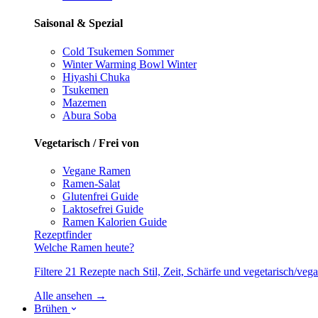
Saisonal & Spezial
Cold Tsukemen
Sommer
Winter Warming Bowl
Winter
Hiyashi Chuka
Tsukemen
Mazemen
Abura Soba
Vegetarisch / Frei von
Vegane Ramen
Ramen-Salat
Glutenfrei
Guide
Laktosefrei
Guide
Ramen Kalorien
Guide
Rezeptfinder
Welche Ramen heute?
Filtere 21 Rezepte nach Stil, Zeit, Schärfe und vegetarisch/ve
Alle ansehen →
Brühen