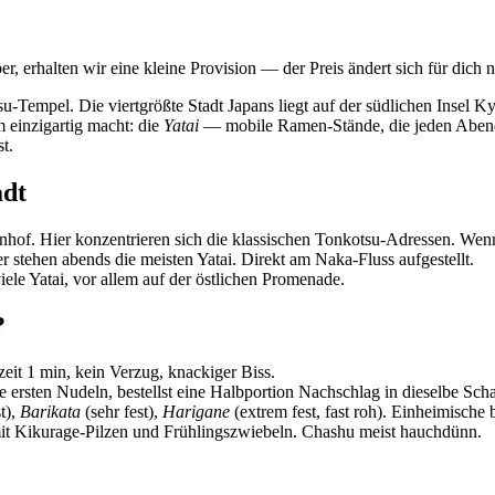
, erhalten wir eine kleine Provision — der Preis ändert sich für dich n
u-Tempel. Die viertgrößte Stadt Japans liegt auf der südlichen Insel Ky
einzigartig macht: die
Yatai
— mobile Ramen-Stände, die jeden Abend i
t.
adt
nhof. Hier konzentrieren sich die klassischen Tonkotsu-Adressen. Wenn
tehen abends die meisten Yatai. Direkt am Naka-Fluss aufgestellt.
ele Yatai, vor allem auf der östlichen Promenade.
?
it 1 min, kein Verzug, knackiger Biss.
 ersten Nudeln, bestellst eine Halbportion Nachschlag in dieselbe Sch
t),
Barikata
(sehr fest),
Harigane
(extrem fest, fast roh). Einheimische 
 mit Kikurage-Pilzen und Frühlingszwiebeln. Chashu meist hauchdünn.