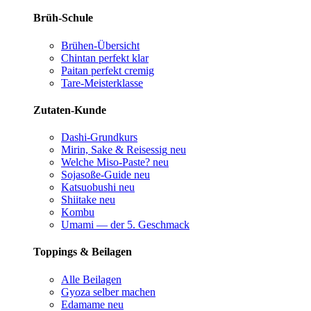
Brüh-Schule
Brühen-Übersicht
Chintan perfekt
klar
Paitan perfekt
cremig
Tare-Meisterklasse
Zutaten-Kunde
Dashi-Grundkurs
Mirin, Sake & Reisessig
neu
Welche Miso-Paste?
neu
Sojasoße-Guide
neu
Katsuobushi
neu
Shiitake
neu
Kombu
Umami — der 5. Geschmack
Toppings & Beilagen
Alle Beilagen
Gyoza selber machen
Edamame
neu