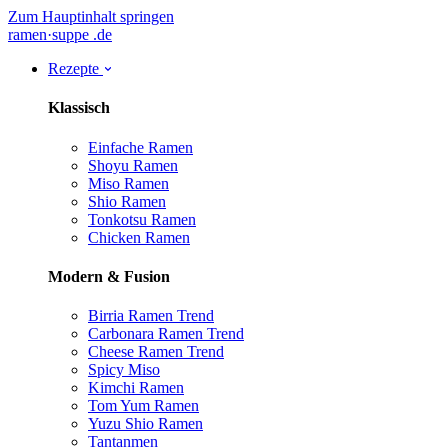
Zum Hauptinhalt springen
ramen
·
suppe
.de
Rezepte
Klassisch
Einfache Ramen
Shoyu Ramen
Miso Ramen
Shio Ramen
Tonkotsu Ramen
Chicken Ramen
Modern & Fusion
Birria Ramen
Trend
Carbonara Ramen
Trend
Cheese Ramen
Trend
Spicy Miso
Kimchi Ramen
Tom Yum Ramen
Yuzu Shio Ramen
Tantanmen