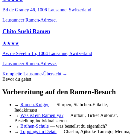
Bd de Grancy 46, 1006 Lausanne, Switzerland
Lausanneer Ramen-Adresse.
Chito Sushi Ramen
★★★★
Av. de Sévelin 15, 1004 Lausanne, Switzerland
Lausanneer Ramen-Adresse.
Komplette Lausanne-Übersicht →
Bevor du gehst
Vorbereitung auf den Ramen-Besuch
→
Ramen-Knigge
— Slurpen, Stäbchen-Etikette,
Itadakimasu
→
Was ist ein Ramen-ya?
— Aufbau, Ticket-Automat,
Bestellung individualisieren
→
Brühen-Schule
— was bestellst du eigentlich?
→
Toppings im Detail
— Chashu, Ajitsuke Tamago, Menma,