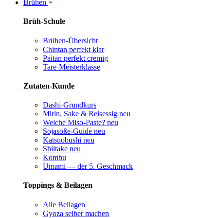
Brühen
Brüh-Schule
Brühen-Übersicht
Chintan perfekt
klar
Paitan perfekt
cremig
Tare-Meisterklasse
Zutaten-Kunde
Dashi-Grundkurs
Mirin, Sake & Reisessig
neu
Welche Miso-Paste?
neu
Sojasoße-Guide
neu
Katsuobushi
neu
Shiitake
neu
Kombu
Umami — der 5. Geschmack
Toppings & Beilagen
Alle Beilagen
Gyoza selber machen