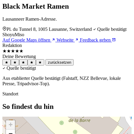
Black Market Ramen
Lausanneer Ramen-Adresse.
Pl. du Tunnel 8, 1005 Lausanne, Switzerland
Quelle bestätigt
Shoyu
Miso
Auf Google Maps öffnen
Webseite
Feedback geben
Redaktion
★★★★
★
Deine Bewertung
★
★
★
★
★
zurücksetzen
Quelle bestätigt
Aus etablierter Quelle bestätigt (Falstaff, NZZ Bellevue, lokale
Presse, Tripadvisor-Top).
Standort
So findest du hin
+
−