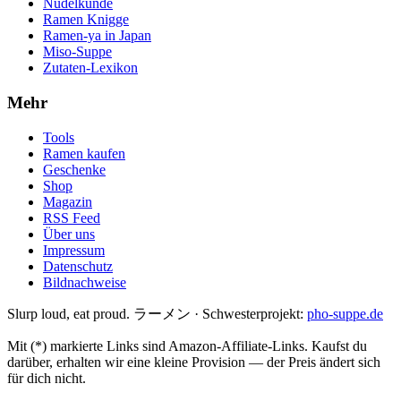
Nudelkunde
Ramen Knigge
Ramen-ya in Japan
Miso-Suppe
Zutaten-Lexikon
Mehr
Tools
Ramen kaufen
Geschenke
Shop
Magazin
RSS Feed
Über uns
Impressum
Datenschutz
Bildnachweise
Slurp loud, eat proud. ラーメン
·
Schwesterprojekt:
pho-suppe.de
Mit (*) markierte Links sind Amazon-Affiliate-Links. Kaufst du
darüber, erhalten wir eine kleine Provision — der Preis ändert sich
für dich nicht.