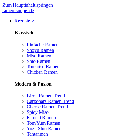
Zum Hauptinhalt springen
ramen
·
suppe
.de
Rezepte
Klassisch
Einfache Ramen
Shoyu Ramen
Miso Ramen
Shio Ramen
Tonkotsu Ramen
Chicken Ramen
Modern & Fusion
Birria Ramen
Trend
Carbonara Ramen
Trend
Cheese Ramen
Trend
Spicy Miso
Kimchi Ramen
Tom Yum Ramen
Yuzu Shio Ramen
Tantanmen