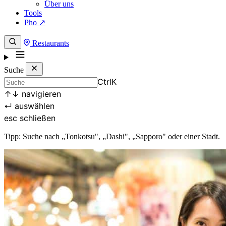
Über uns
Tools
Pho ↗
Restaurants
Suche
Ctrl
K
↑
↓
navigieren
↵
auswählen
esc
schließen
Tipp: Suche nach „Tonkotsu", „Dashi", „Sapporo" oder einer Stadt.