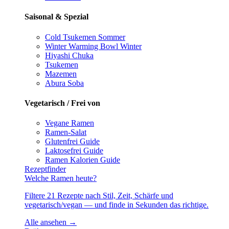
Saisonal & Spezial
Cold Tsukemen
Sommer
Winter Warming Bowl
Winter
Hiyashi Chuka
Tsukemen
Mazemen
Abura Soba
Vegetarisch / Frei von
Vegane Ramen
Ramen-Salat
Glutenfrei
Guide
Laktosefrei
Guide
Ramen Kalorien
Guide
Rezeptfinder
Welche Ramen heute?
Filtere 21 Rezepte nach Stil, Zeit, Schärfe und
vegetarisch/vegan — und finde in Sekunden das richtige.
Alle ansehen →