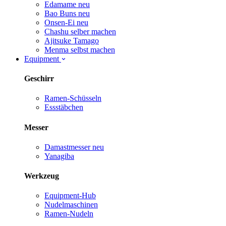
Edamame
neu
Bao Buns
neu
Onsen-Ei
neu
Chashu selber machen
Ajitsuke Tamago
Menma selbst machen
Equipment
Geschirr
Ramen-Schüsseln
Essstäbchen
Messer
Damastmesser
neu
Yanagiba
Werkzeug
Equipment-Hub
Nudelmaschinen
Ramen-Nudeln