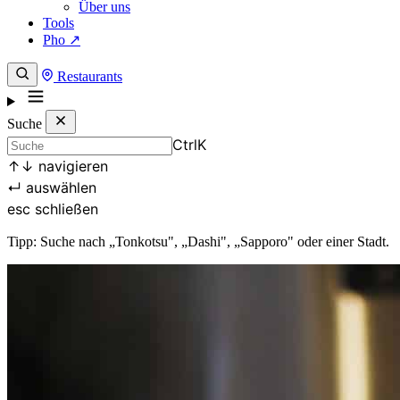
Über uns
Tools
Pho ↗
Restaurants
Suche
Ctrl
K
↑
↓
navigieren
↵
auswählen
esc
schließen
Tipp: Suche nach „Tonkotsu", „Dashi", „Sapporo" oder einer Stadt.