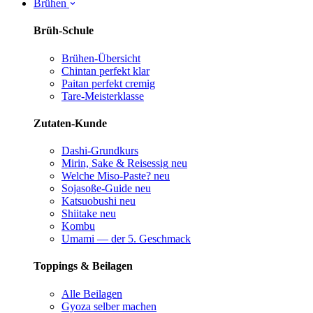
Brühen
Brüh-Schule
Brühen-Übersicht
Chintan perfekt
klar
Paitan perfekt
cremig
Tare-Meisterklasse
Zutaten-Kunde
Dashi-Grundkurs
Mirin, Sake & Reisessig
neu
Welche Miso-Paste?
neu
Sojasoße-Guide
neu
Katsuobushi
neu
Shiitake
neu
Kombu
Umami — der 5. Geschmack
Toppings & Beilagen
Alle Beilagen
Gyoza selber machen