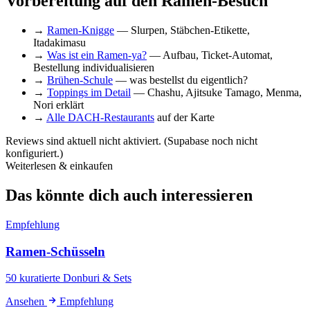
Vorbereitung auf den Ramen-Besuch
→
Ramen-Knigge
— Slurpen, Stäbchen-Etikette,
Itadakimasu
→
Was ist ein Ramen-ya?
— Aufbau, Ticket-Automat,
Bestellung individualisieren
→
Brühen-Schule
— was bestellst du eigentlich?
→
Toppings im Detail
— Chashu, Ajitsuke Tamago, Menma,
Nori erklärt
→
Alle DACH-Restaurants
auf der Karte
Reviews sind aktuell nicht aktiviert. (Supabase noch nicht
konfiguriert.)
Weiterlesen & einkaufen
Das könnte dich auch interessieren
Empfehlung
Ramen-Schüsseln
50 kuratierte Donburi & Sets
Ansehen
Empfehlung