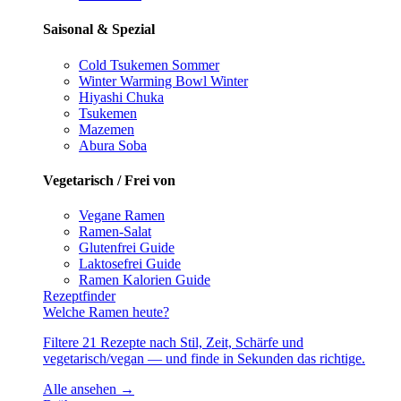
Saisonal & Spezial
Cold Tsukemen
Sommer
Winter Warming Bowl
Winter
Hiyashi Chuka
Tsukemen
Mazemen
Abura Soba
Vegetarisch / Frei von
Vegane Ramen
Ramen-Salat
Glutenfrei
Guide
Laktosefrei
Guide
Ramen Kalorien
Guide
Rezeptfinder
Welche Ramen heute?
Filtere 21 Rezepte nach Stil, Zeit, Schärfe und
vegetarisch/vegan — und finde in Sekunden das richtige.
Alle ansehen →