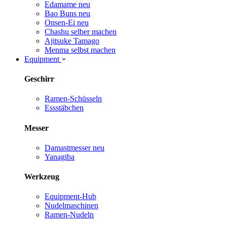
Edamame
neu
Bao Buns
neu
Onsen-Ei
neu
Chashu selber machen
Ajitsuke Tamago
Menma selbst machen
Equipment
Geschirr
Ramen-Schüsseln
Essstäbchen
Messer
Damastmesser
neu
Yanagiba
Werkzeug
Equipment-Hub
Nudelmaschinen
Ramen-Nudeln