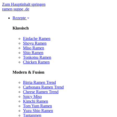
Zum Hauptinhalt springen
ramen
·
suppe
.de
Rezepte
Klassisch
Einfache Ramen
Shoyu Ramen
Miso Ramen
Shio Ramen
Tonkotsu Ramen
Chicken Ramen
Modern & Fusion
Birria Ramen
Trend
Carbonara Ramen
Trend
Cheese Ramen
Trend
Spicy Miso
Kimchi Ramen
Tom Yum Ramen
Yuzu Shio Ramen
Tantanmen