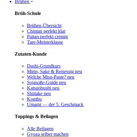
Brühen
Brüh-Schule
Brühen-Übersicht
Chintan perfekt
klar
Paitan perfekt
cremig
Tare-Meisterklasse
Zutaten-Kunde
Dashi-Grundkurs
Mirin, Sake & Reisessig
neu
Welche Miso-Paste?
neu
Sojasoße-Guide
neu
Katsuobushi
neu
Shiitake
neu
Kombu
Umami — der 5. Geschmack
Toppings & Beilagen
Alle Beilagen
Gyoza selber machen