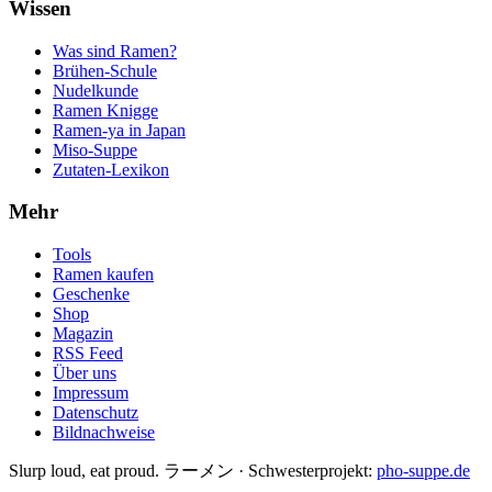
Wissen
Was sind Ramen?
Brühen-Schule
Nudelkunde
Ramen Knigge
Ramen-ya in Japan
Miso-Suppe
Zutaten-Lexikon
Mehr
Tools
Ramen kaufen
Geschenke
Shop
Magazin
RSS Feed
Über uns
Impressum
Datenschutz
Bildnachweise
Slurp loud, eat proud. ラーメン
·
Schwesterprojekt:
pho-suppe.de