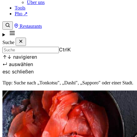
Über uns
Tools
Pho ↗
Restaurants
Suche
Ctrl
K
↑
↓
navigieren
↵
auswählen
esc
schließen
Tipp: Suche nach „Tonkotsu", „Dashi", „Sapporo" oder einer Stadt.