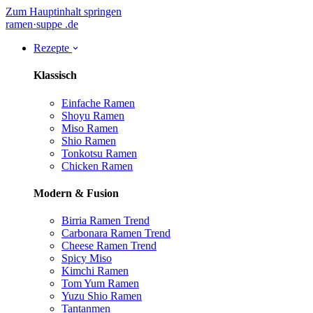
Zum Hauptinhalt springen
ramen
·
suppe
.de
Rezepte
Klassisch
Einfache Ramen
Shoyu Ramen
Miso Ramen
Shio Ramen
Tonkotsu Ramen
Chicken Ramen
Modern & Fusion
Birria Ramen
Trend
Carbonara Ramen
Trend
Cheese Ramen
Trend
Spicy Miso
Kimchi Ramen
Tom Yum Ramen
Yuzu Shio Ramen
Tantanmen