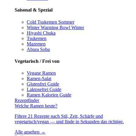
Saisonal & Spezial
Cold Tsukemen
Sommer
Winter Warming Bowl
Winter
Hiyashi Chuka
Tsukemen
Mazemen
Abura Soba
Vegetarisch / Frei von
Vegane Ramen
Ramen-Salat
Glutenfrei
Guide
Laktosefrei
Guide
Ramen Kalorien
Guide
Rezeptfinder
Welche Ramen heute?
Filtere 21 Rezepte nach Stil, Zeit, Schärfe und
vegetarisch/vegan — und finde in Sekunden das richtige.
Alle ansehen →