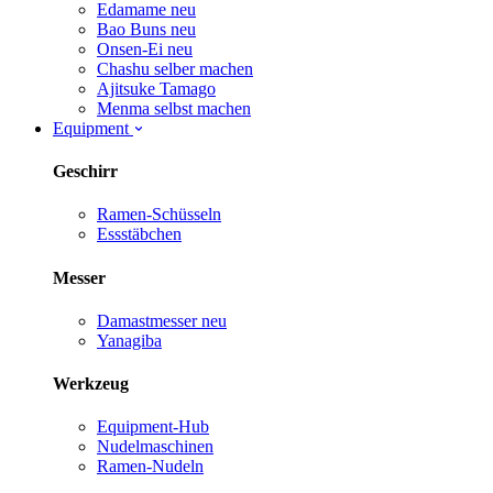
Edamame
neu
Bao Buns
neu
Onsen-Ei
neu
Chashu selber machen
Ajitsuke Tamago
Menma selbst machen
Equipment
Geschirr
Ramen-Schüsseln
Essstäbchen
Messer
Damastmesser
neu
Yanagiba
Werkzeug
Equipment-Hub
Nudelmaschinen
Ramen-Nudeln