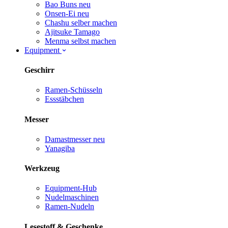
Bao Buns
neu
Onsen-Ei
neu
Chashu selber machen
Ajitsuke Tamago
Menma selbst machen
Equipment
Geschirr
Ramen-Schüsseln
Essstäbchen
Messer
Damastmesser
neu
Yanagiba
Werkzeug
Equipment-Hub
Nudelmaschinen
Ramen-Nudeln
Lesestoff & Geschenke