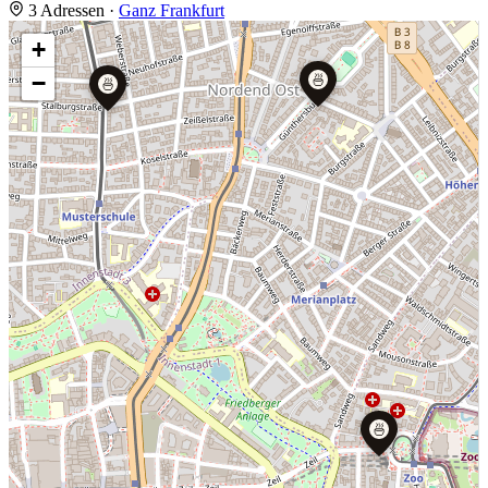
3 Adressen
·
Ganz Frankfurt
+
🍜
−
🍜
🍜