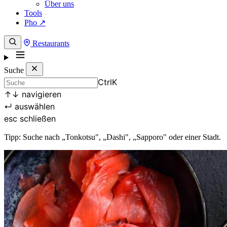
Über uns
Tools
Pho ↗
Restaurants
Suche
Ctrl
K
↑
↓
navigieren
↵
auswählen
esc
schließen
Tipp: Suche nach „Tonkotsu", „Dashi", „Sapporo" oder einer Stadt.