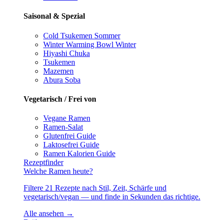
Saisonal & Spezial
Cold Tsukemen
Sommer
Winter Warming Bowl
Winter
Hiyashi Chuka
Tsukemen
Mazemen
Abura Soba
Vegetarisch / Frei von
Vegane Ramen
Ramen-Salat
Glutenfrei
Guide
Laktosefrei
Guide
Ramen Kalorien
Guide
Rezeptfinder
Welche Ramen heute?
Filtere 21 Rezepte nach Stil, Zeit, Schärfe und
vegetarisch/vegan — und finde in Sekunden das richtige.
Alle ansehen →