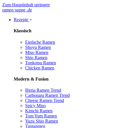
Zum Hauptinhalt springen
ramen
·
suppe
.de
Rezepte
Klassisch
Einfache Ramen
Shoyu Ramen
Miso Ramen
Shio Ramen
Tonkotsu Ramen
Chicken Ramen
Modern & Fusion
Birria Ramen
Trend
Carbonara Ramen
Trend
Cheese Ramen
Trend
Spicy Miso
Kimchi Ramen
Tom Yum Ramen
Yuzu Shio Ramen
Tantanmen