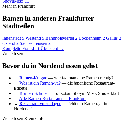
Shoyu
Miso
€€
Mehr in Frankfurt
Ramen in anderen Frankfurter
Stadtteilen
Innenstadt
5
Westend
5
Bahnhofsviertel
2
Bockenheim
2
Gallus
2
Ostend
2
Sachsenhausen
2
Komplette Frankfurt-Übersicht →
Weiterlesen
Bevor du in Nordend essen gehst
→
Ramen-Knigge
— wie isst man eine Ramen richtig?
→
Was ist ein Ramen-ya?
— die japanische Restaurant-
Etikette
→
Brühen-Schule
— Tonkotsu, Shoyu, Miso, Shio erklärt
→
Alle Ramen-Restaurants in Frankfurt
→
Restaurant vorschlagen
— fehlt ein Ramen-ya in
Nordend?
Weiterlesen & einkaufen