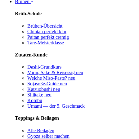
Brühen
Brüh-Schule
Brühen-Übersicht
Chintan perfekt
klar
Paitan perfekt
cremig
Tare-Meisterklasse
Zutaten-Kunde
Dashi-Grundkurs
Mirin, Sake & Reisessig
neu
Welche Miso-Paste?
neu
Sojasoße-Guide
neu
Katsuobushi
neu
Shiitake
neu
Kombu
Umami — der 5. Geschmack
Toppings & Beilagen
Alle Beilagen
Gyoza selber machen