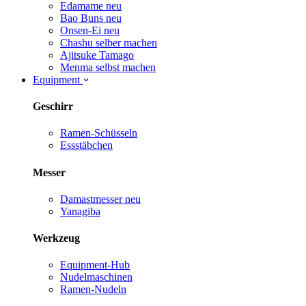
Edamame
neu
Bao Buns
neu
Onsen-Ei
neu
Chashu selber machen
Ajitsuke Tamago
Menma selbst machen
Equipment
Geschirr
Ramen-Schüsseln
Essstäbchen
Messer
Damastmesser
neu
Yanagiba
Werkzeug
Equipment-Hub
Nudelmaschinen
Ramen-Nudeln