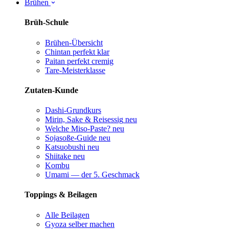
Brühen
Brüh-Schule
Brühen-Übersicht
Chintan perfekt
klar
Paitan perfekt
cremig
Tare-Meisterklasse
Zutaten-Kunde
Dashi-Grundkurs
Mirin, Sake & Reisessig
neu
Welche Miso-Paste?
neu
Sojasoße-Guide
neu
Katsuobushi
neu
Shiitake
neu
Kombu
Umami — der 5. Geschmack
Toppings & Beilagen
Alle Beilagen
Gyoza selber machen