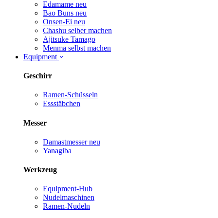
Edamame
neu
Bao Buns
neu
Onsen-Ei
neu
Chashu selber machen
Ajitsuke Tamago
Menma selbst machen
Equipment
Geschirr
Ramen-Schüsseln
Essstäbchen
Messer
Damastmesser
neu
Yanagiba
Werkzeug
Equipment-Hub
Nudelmaschinen
Ramen-Nudeln