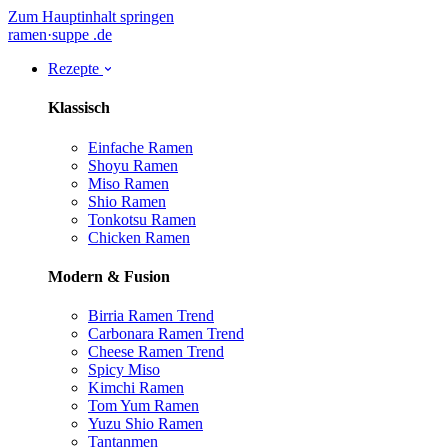
Zum Hauptinhalt springen
ramen
·
suppe
.de
Rezepte
Klassisch
Einfache Ramen
Shoyu Ramen
Miso Ramen
Shio Ramen
Tonkotsu Ramen
Chicken Ramen
Modern & Fusion
Birria Ramen
Trend
Carbonara Ramen
Trend
Cheese Ramen
Trend
Spicy Miso
Kimchi Ramen
Tom Yum Ramen
Yuzu Shio Ramen
Tantanmen