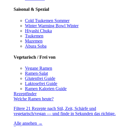
Saisonal & Spezial
Cold Tsukemen
Sommer
Winter Warming Bowl
Winter
Hiyashi Chuka
Tsukemen
Mazemen
Abura Soba
Vegetarisch / Frei von
Vegane Ramen
Ramen-Salat
Glutenfrei
Guide
Laktosefrei
Guide
Ramen Kalorien
Guide
Rezeptfinder
Welche Ramen heute?
Filtere 21 Rezepte nach Stil, Zeit, Schärfe und
vegetarisch/vegan — und finde in Sekunden das richtige.
Alle ansehen →