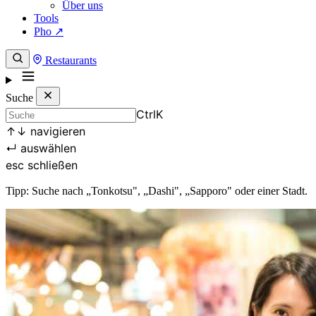
Über uns
Tools
Pho ↗
Restaurants
Suche
Ctrl
K
↑
↓
navigieren
↵
auswählen
esc
schließen
Tipp: Suche nach „Tonkotsu", „Dashi", „Sapporo" oder einer Stadt.