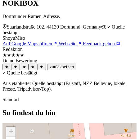
NOKIBOX
Dortmunder Ramen-Adresse.
Saarlandstraße 102, 44139 Dortmund, Germany
€€
Quelle
bestätigt
Shoyu
Miso
Auf Google Maps öffnen
Webseite
Feedback geben
Redaktion
★★★★★
Deine Bewertung
★
★
★
★
★
zurücksetzen
Quelle bestätigt
Aus etablierter Quelle bestätigt (Falstaff, NZZ Bellevue, lokale
Presse, Tripadvisor-Top).
Standort
So findest du hin
+