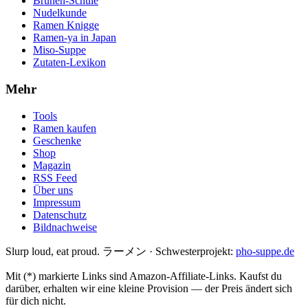
Brühen-Schule
Nudelkunde
Ramen Knigge
Ramen-ya in Japan
Miso-Suppe
Zutaten-Lexikon
Mehr
Tools
Ramen kaufen
Geschenke
Shop
Magazin
RSS Feed
Über uns
Impressum
Datenschutz
Bildnachweise
Slurp loud, eat proud. ラーメン
·
Schwesterprojekt:
pho-suppe.de
Mit (*) markierte Links sind Amazon-Affiliate-Links. Kaufst du
darüber, erhalten wir eine kleine Provision — der Preis ändert sich
für dich nicht.