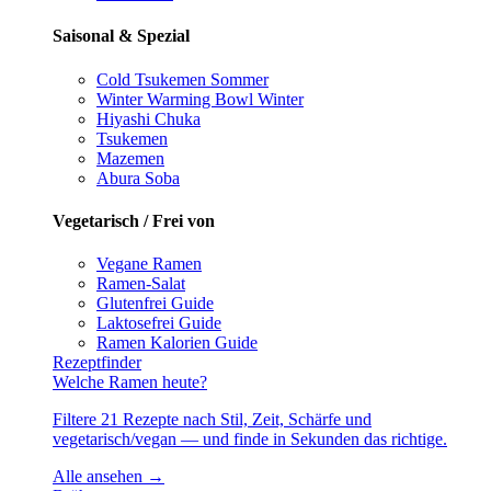
Saisonal & Spezial
Cold Tsukemen
Sommer
Winter Warming Bowl
Winter
Hiyashi Chuka
Tsukemen
Mazemen
Abura Soba
Vegetarisch / Frei von
Vegane Ramen
Ramen-Salat
Glutenfrei
Guide
Laktosefrei
Guide
Ramen Kalorien
Guide
Rezeptfinder
Welche Ramen heute?
Filtere 21 Rezepte nach Stil, Zeit, Schärfe und
vegetarisch/vegan — und finde in Sekunden das richtige.
Alle ansehen →