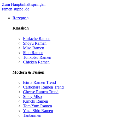
Zum Hauptinhalt springen
ramen
·
suppe
.de
Rezepte
Klassisch
Einfache Ramen
Shoyu Ramen
Miso Ramen
Shio Ramen
Tonkotsu Ramen
Chicken Ramen
Modern & Fusion
Birria Ramen
Trend
Carbonara Ramen
Trend
Cheese Ramen
Trend
Spicy Miso
Kimchi Ramen
Tom Yum Ramen
Yuzu Shio Ramen
Tantanmen