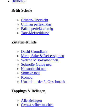
Brühen
Brüh-Schule
Brühen-Übersicht
Chintan perfekt
klar
Paitan perfekt
cremig
Tare-Meisterklasse
Zutaten-Kunde
Dashi-Grundkurs
Mirin, Sake & Reisessig
neu
Welche Miso-Paste?
neu
Sojasoße-Guide
neu
Katsuobushi
neu
Shiitake
neu
Kombu
Umami — der 5. Geschmack
Toppings & Beilagen
Alle Beilagen
Gyoza selber machen