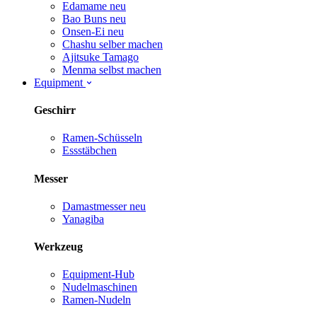
Edamame
neu
Bao Buns
neu
Onsen-Ei
neu
Chashu selber machen
Ajitsuke Tamago
Menma selbst machen
Equipment
Geschirr
Ramen-Schüsseln
Essstäbchen
Messer
Damastmesser
neu
Yanagiba
Werkzeug
Equipment-Hub
Nudelmaschinen
Ramen-Nudeln