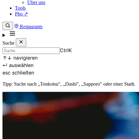
Über uns
Tools
Pho ↗
Restaurants
Suche
Ctrl
K
↑
↓
navigieren
↵
auswählen
esc
schließen
Tipp: Suche nach „Tonkotsu", „Dashi", „Sapporo" oder einer Stadt.