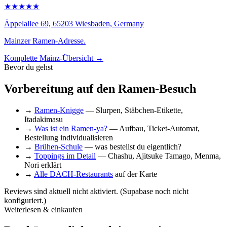
★★★★★
Äppelallee 69, 65203 Wiesbaden, Germany
Mainzer Ramen-Adresse.
Komplette Mainz-Übersicht →
Bevor du gehst
Vorbereitung auf den Ramen-Besuch
→
Ramen-Knigge
— Slurpen, Stäbchen-Etikette,
Itadakimasu
→
Was ist ein Ramen-ya?
— Aufbau, Ticket-Automat,
Bestellung individualisieren
→
Brühen-Schule
— was bestellst du eigentlich?
→
Toppings im Detail
— Chashu, Ajitsuke Tamago, Menma,
Nori erklärt
→
Alle DACH-Restaurants
auf der Karte
Reviews sind aktuell nicht aktiviert. (Supabase noch nicht
konfiguriert.)
Weiterlesen & einkaufen