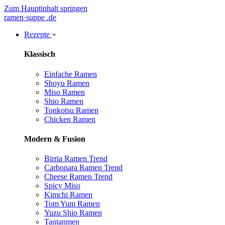
Zum Hauptinhalt springen
ramen
·
suppe
.de
Rezepte
Klassisch
Einfache Ramen
Shoyu Ramen
Miso Ramen
Shio Ramen
Tonkotsu Ramen
Chicken Ramen
Modern & Fusion
Birria Ramen
Trend
Carbonara Ramen
Trend
Cheese Ramen
Trend
Spicy Miso
Kimchi Ramen
Tom Yum Ramen
Yuzu Shio Ramen
Tantanmen