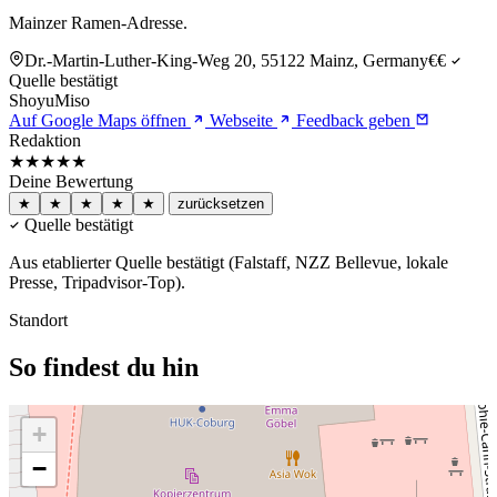
Mainzer Ramen-Adresse.
Dr.-Martin-Luther-King-Weg 20, 55122 Mainz, Germany
€€
Quelle bestätigt
Shoyu
Miso
Auf Google Maps öffnen
Webseite
Feedback geben
Redaktion
★★★★
★
Deine Bewertung
★
★
★
★
★
zurücksetzen
Quelle bestätigt
Aus etablierter Quelle bestätigt (Falstaff, NZZ Bellevue, lokale
Presse, Tripadvisor-Top).
Standort
So findest du hin
+
−