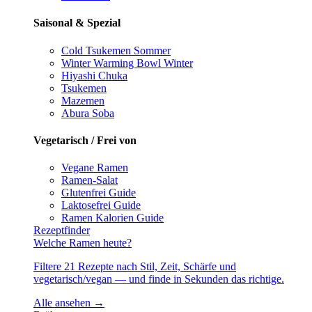
Saisonal & Spezial
Cold Tsukemen
Sommer
Winter Warming Bowl
Winter
Hiyashi Chuka
Tsukemen
Mazemen
Abura Soba
Vegetarisch / Frei von
Vegane Ramen
Ramen-Salat
Glutenfrei
Guide
Laktosefrei
Guide
Ramen Kalorien
Guide
Rezeptfinder
Welche Ramen heute?
Filtere 21 Rezepte nach Stil, Zeit, Schärfe und
vegetarisch/vegan — und finde in Sekunden das richtige.
Alle ansehen →