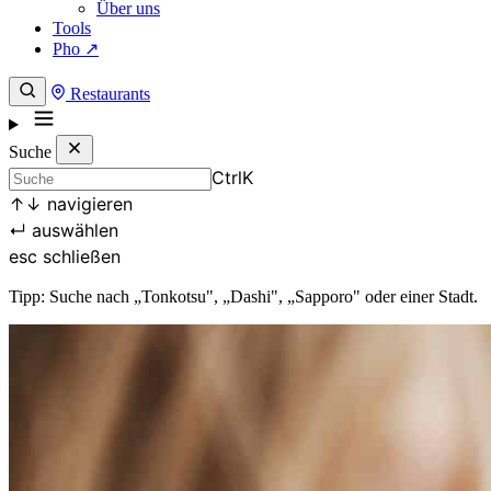
Über uns
Tools
Pho ↗
Restaurants
Suche
Ctrl
K
↑
↓
navigieren
↵
auswählen
esc
schließen
Tipp: Suche nach „Tonkotsu", „Dashi", „Sapporo" oder einer Stadt.