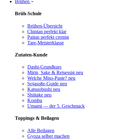
Brühen
Brüh-Schule
Brühen-Übersicht
Chintan perfekt
klar
Paitan perfekt
cremig
Tare-Meisterklasse
Zutaten-Kunde
Dashi-Grundkurs
Mirin, Sake & Reisessig
neu
Welche Miso-Paste?
neu
Sojasoße-Guide
neu
Katsuobushi
neu
Shiitake
neu
Kombu
Umami — der 5. Geschmack
Toppings & Beilagen
Alle Beilagen
Gyoza selber machen