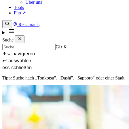
Über uns
Tools
Pho ↗
Restaurants
Suche
Ctrl
K
↑
↓
navigieren
↵
auswählen
esc
schließen
Tipp: Suche nach „Tonkotsu", „Dashi", „Sapporo" oder einer Stadt.