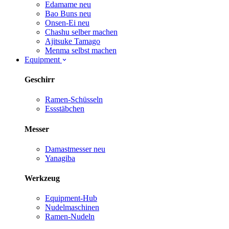
Edamame
neu
Bao Buns
neu
Onsen-Ei
neu
Chashu selber machen
Ajitsuke Tamago
Menma selbst machen
Equipment
Geschirr
Ramen-Schüsseln
Essstäbchen
Messer
Damastmesser
neu
Yanagiba
Werkzeug
Equipment-Hub
Nudelmaschinen
Ramen-Nudeln