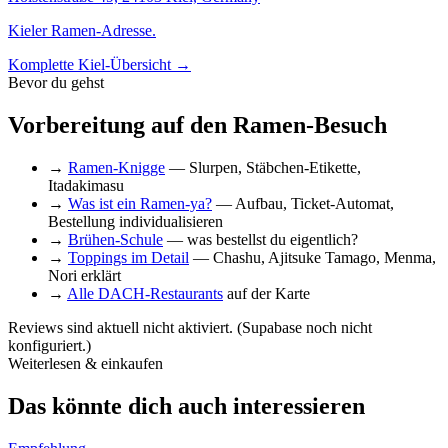
Kieler Ramen-Adresse.
Komplette Kiel-Übersicht →
Bevor du gehst
Vorbereitung auf den Ramen-Besuch
→
Ramen-Knigge
— Slurpen, Stäbchen-Etikette,
Itadakimasu
→
Was ist ein Ramen-ya?
— Aufbau, Ticket-Automat,
Bestellung individualisieren
→
Brühen-Schule
— was bestellst du eigentlich?
→
Toppings im Detail
— Chashu, Ajitsuke Tamago, Menma,
Nori erklärt
→
Alle DACH-Restaurants
auf der Karte
Reviews sind aktuell nicht aktiviert. (Supabase noch nicht
konfiguriert.)
Weiterlesen & einkaufen
Das könnte dich auch interessieren