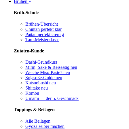
Brühen
Brüh-Schule
Brühen-Übersicht
Chintan perfekt
klar
Paitan perfekt
cremig
Tare-Meisterklasse
Zutaten-Kunde
Dashi-Grundkurs
Mirin, Sake & Reisessig
neu
Welche Miso-Paste?
neu
Sojasoße-Guide
neu
Katsuobushi
neu
Shiitake
neu
Kombu
Umami — der 5. Geschmack
Toppings & Beilagen
Alle Beilagen
Gyoza selber machen