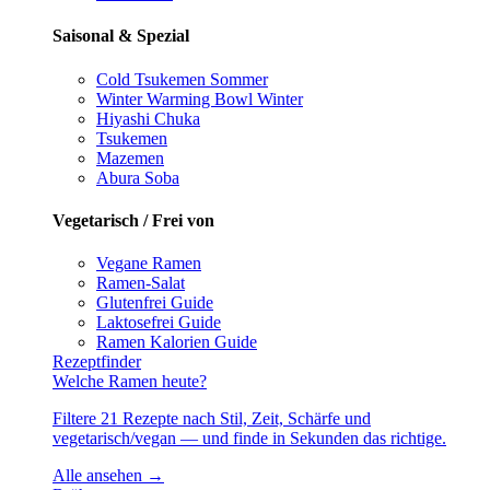
Saisonal & Spezial
Cold Tsukemen
Sommer
Winter Warming Bowl
Winter
Hiyashi Chuka
Tsukemen
Mazemen
Abura Soba
Vegetarisch / Frei von
Vegane Ramen
Ramen-Salat
Glutenfrei
Guide
Laktosefrei
Guide
Ramen Kalorien
Guide
Rezeptfinder
Welche Ramen heute?
Filtere 21 Rezepte nach Stil, Zeit, Schärfe und
vegetarisch/vegan — und finde in Sekunden das richtige.
Alle ansehen →