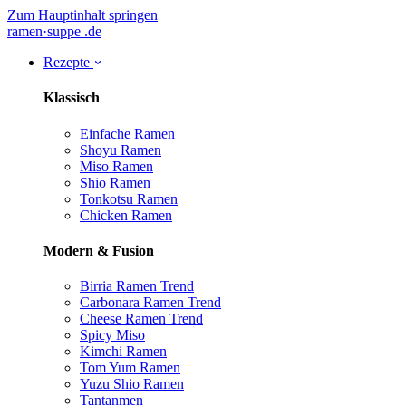
Zum Hauptinhalt springen
ramen
·
suppe
.de
Rezepte
Klassisch
Einfache Ramen
Shoyu Ramen
Miso Ramen
Shio Ramen
Tonkotsu Ramen
Chicken Ramen
Modern & Fusion
Birria Ramen
Trend
Carbonara Ramen
Trend
Cheese Ramen
Trend
Spicy Miso
Kimchi Ramen
Tom Yum Ramen
Yuzu Shio Ramen
Tantanmen