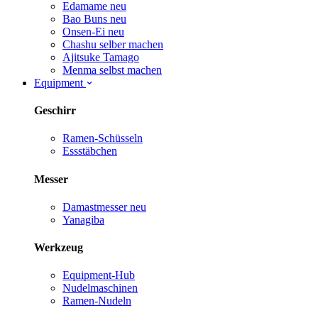
Edamame
neu
Bao Buns
neu
Onsen-Ei
neu
Chashu selber machen
Ajitsuke Tamago
Menma selbst machen
Equipment
Geschirr
Ramen-Schüsseln
Essstäbchen
Messer
Damastmesser
neu
Yanagiba
Werkzeug
Equipment-Hub
Nudelmaschinen
Ramen-Nudeln