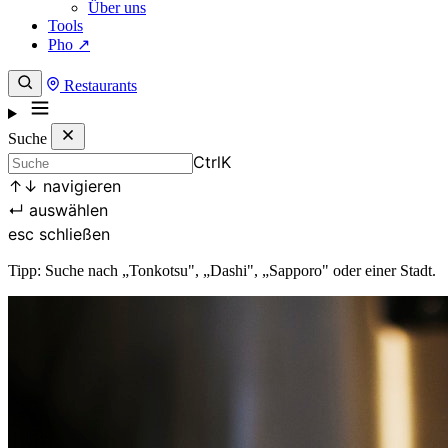
Über uns
Tools
Pho ↗
Restaurants
Suche
Ctrl
K
↑
↓
navigieren
↵
auswählen
esc
schließen
Tipp: Suche nach „Tonkotsu", „Dashi", „Sapporo" oder einer Stadt.