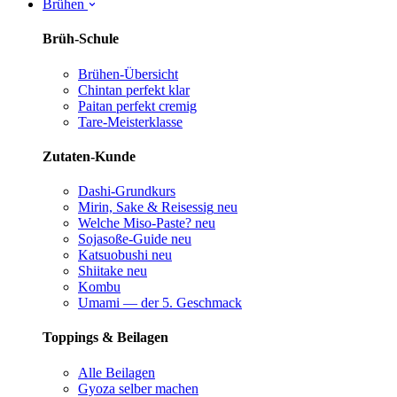
Brühen
Brüh-Schule
Brühen-Übersicht
Chintan perfekt
klar
Paitan perfekt
cremig
Tare-Meisterklasse
Zutaten-Kunde
Dashi-Grundkurs
Mirin, Sake & Reisessig
neu
Welche Miso-Paste?
neu
Sojasoße-Guide
neu
Katsuobushi
neu
Shiitake
neu
Kombu
Umami — der 5. Geschmack
Toppings & Beilagen
Alle Beilagen
Gyoza selber machen