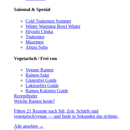
Saisonal & Spezial
Cold Tsukemen
Sommer
Winter Warming Bowl
Winter
Hiyashi Chuka
Tsukemen
Mazemen
Abura Soba
Vegetarisch / Frei von
Vegane Ramen
Ramen-Salat
Glutenfrei
Guide
Laktosefrei
Guide
Ramen Kalorien
Guide
Rezeptfinder
Welche Ramen heute?
Filtere 21 Rezepte nach Stil, Zeit, Schärfe und
vegetarisch/vegan — und finde in Sekunden das richtige.
Alle ansehen →