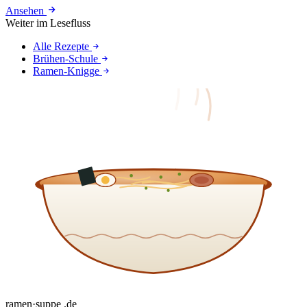
Ansehen
Weiter im Lesefluss
Alle Rezepte
Brühen-Schule
Ramen-Knigge
ramen
·
suppe
.de