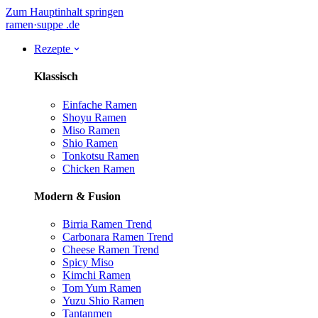
Zum Hauptinhalt springen
ramen
·
suppe
.de
Rezepte
Klassisch
Einfache Ramen
Shoyu Ramen
Miso Ramen
Shio Ramen
Tonkotsu Ramen
Chicken Ramen
Modern & Fusion
Birria Ramen
Trend
Carbonara Ramen
Trend
Cheese Ramen
Trend
Spicy Miso
Kimchi Ramen
Tom Yum Ramen
Yuzu Shio Ramen
Tantanmen