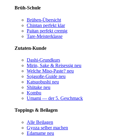
Brüh-Schule
Brühen-Übersicht
Chintan perfekt
klar
Paitan perfekt
cremig
Tare-Meisterklasse
Zutaten-Kunde
Dashi-Grundkurs
Mirin, Sake & Reisessig
neu
Welche Miso-Paste?
neu
Sojasoße-Guide
neu
Katsuobushi
neu
Shiitake
neu
Kombu
Umami — der 5. Geschmack
Toppings & Beilagen
Alle Beilagen
Gyoza selber machen
Edamame
neu