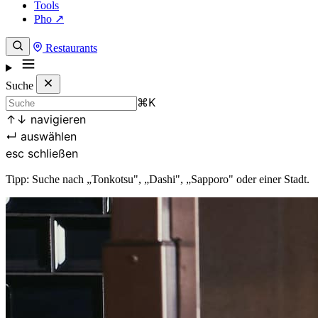
Tools
Pho ↗
Restaurants
Suche
⌘
K
↑
↓
navigieren
↵
auswählen
esc
schließen
Tipp: Suche nach „Tonkotsu", „Dashi", „Sapporo" oder einer Stadt.