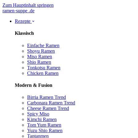
Zum Hauptinhalt springen
ramen
·
suppe
.de
Rezepte
Klassisch
Einfache Ramen
Shoyu Ramen
Miso Ramen
Shio Ramen
Tonkotsu Ramen
Chicken Ramen
Modern & Fusion
Birria Ramen
Trend
Carbonara Ramen
Trend
Cheese Ramen
Trend
Spicy Miso
Kimchi Ramen
Tom Yum Ramen
Yuzu Shio Ramen
Tantanmen