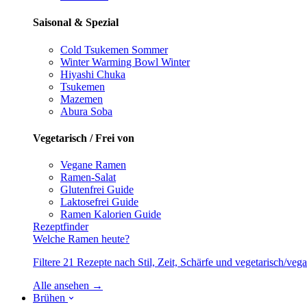
Saisonal & Spezial
Cold Tsukemen
Sommer
Winter Warming Bowl
Winter
Hiyashi Chuka
Tsukemen
Mazemen
Abura Soba
Vegetarisch / Frei von
Vegane Ramen
Ramen-Salat
Glutenfrei
Guide
Laktosefrei
Guide
Ramen Kalorien
Guide
Rezeptfinder
Welche Ramen heute?
Filtere 21 Rezepte nach Stil, Zeit, Schärfe und vegetarisch/ve
Alle ansehen →
Brühen