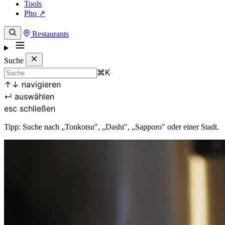
Tools
Pho ↗
Restaurants
Suche
⌘
K
↑
↓
navigieren
↵
auswählen
esc
schließen
Tipp: Suche nach „Tonkotsu", „Dashi", „Sapporo" oder einer Stadt.