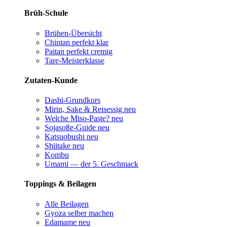
Brüh-Schule
Brühen-Übersicht
Chintan perfekt
klar
Paitan perfekt
cremig
Tare-Meisterklasse
Zutaten-Kunde
Dashi-Grundkurs
Mirin, Sake & Reisessig
neu
Welche Miso-Paste?
neu
Sojasoße-Guide
neu
Katsuobushi
neu
Shiitake
neu
Kombu
Umami — der 5. Geschmack
Toppings & Beilagen
Alle Beilagen
Gyoza selber machen
Edamame
neu