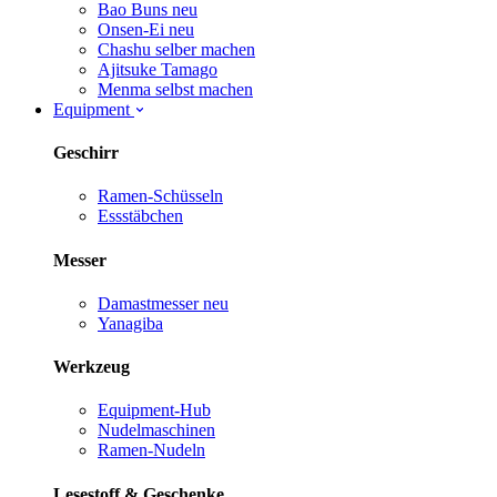
Bao Buns
neu
Onsen-Ei
neu
Chashu selber machen
Ajitsuke Tamago
Menma selbst machen
Equipment
Geschirr
Ramen-Schüsseln
Essstäbchen
Messer
Damastmesser
neu
Yanagiba
Werkzeug
Equipment-Hub
Nudelmaschinen
Ramen-Nudeln
Lesestoff & Geschenke