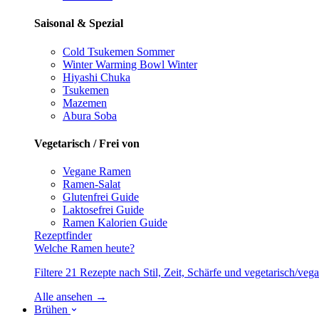
Saisonal & Spezial
Cold Tsukemen
Sommer
Winter Warming Bowl
Winter
Hiyashi Chuka
Tsukemen
Mazemen
Abura Soba
Vegetarisch / Frei von
Vegane Ramen
Ramen-Salat
Glutenfrei
Guide
Laktosefrei
Guide
Ramen Kalorien
Guide
Rezeptfinder
Welche Ramen heute?
Filtere 21 Rezepte nach Stil, Zeit, Schärfe und vegetarisch/ve
Alle ansehen →
Brühen