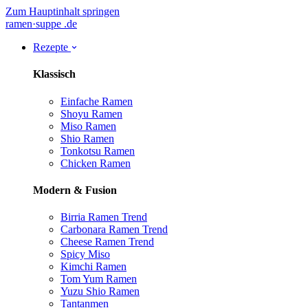
Zum Hauptinhalt springen
ramen
·
suppe
.de
Rezepte
Klassisch
Einfache Ramen
Shoyu Ramen
Miso Ramen
Shio Ramen
Tonkotsu Ramen
Chicken Ramen
Modern & Fusion
Birria Ramen
Trend
Carbonara Ramen
Trend
Cheese Ramen
Trend
Spicy Miso
Kimchi Ramen
Tom Yum Ramen
Yuzu Shio Ramen
Tantanmen