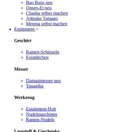
Bao Buns
neu
Onsen-Ei
neu
Chashu selber machen
Ajitsuke Tamago
Menma selbst machen
Equipment
Geschirr
Ramen-Schüsseln
Essstäbchen
Messer
Damastmesser
neu
Yanagiba
Werkzeug
Equipment-Hub
Nudelmaschinen
Ramen-Nudeln
Lesestoff & Geschenke