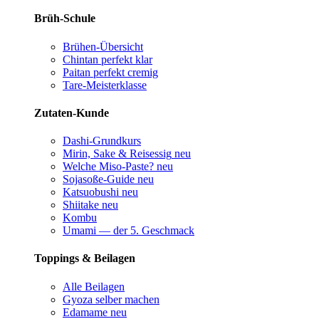
Brüh-Schule
Brühen-Übersicht
Chintan perfekt
klar
Paitan perfekt
cremig
Tare-Meisterklasse
Zutaten-Kunde
Dashi-Grundkurs
Mirin, Sake & Reisessig
neu
Welche Miso-Paste?
neu
Sojasoße-Guide
neu
Katsuobushi
neu
Shiitake
neu
Kombu
Umami — der 5. Geschmack
Toppings & Beilagen
Alle Beilagen
Gyoza selber machen
Edamame
neu