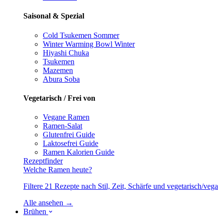
Saisonal & Spezial
Cold Tsukemen
Sommer
Winter Warming Bowl
Winter
Hiyashi Chuka
Tsukemen
Mazemen
Abura Soba
Vegetarisch / Frei von
Vegane Ramen
Ramen-Salat
Glutenfrei
Guide
Laktosefrei
Guide
Ramen Kalorien
Guide
Rezeptfinder
Welche Ramen heute?
Filtere 21 Rezepte nach Stil, Zeit, Schärfe und vegetarisch/ve
Alle ansehen →
Brühen