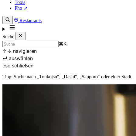
Tools
Pho ↗
Restaurants
Suche
⌘
K
↑
↓
navigieren
↵
auswählen
esc
schließen
Tipp: Suche nach „Tonkotsu", „Dashi", „Sapporo" oder einer Stadt.