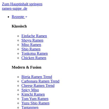
Zum Hauptinhalt springen
ramen
·
suppe
.de
Rezepte
Klassisch
Einfache Ramen
Shoyu Ramen
Miso Ramen
Shio Ramen
Tonkotsu Ramen
Chicken Ramen
Modern & Fusion
Birria Ramen
Trend
Carbonara Ramen
Trend
Cheese Ramen
Trend
Spicy Miso
Kimchi Ramen
Tom Yum Ramen
Yuzu Shio Ramen
Tantanmen