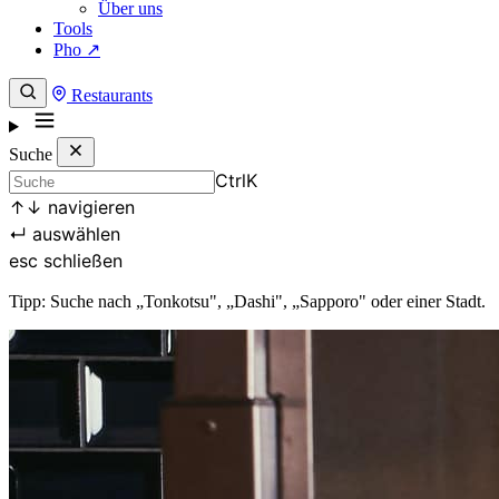
Über uns
Tools
Pho ↗
Restaurants
Suche
Ctrl
K
↑
↓
navigieren
↵
auswählen
esc
schließen
Tipp: Suche nach „Tonkotsu", „Dashi", „Sapporo" oder einer Stadt.