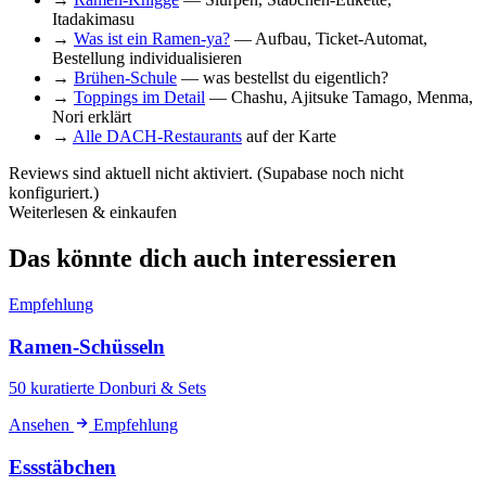
Itadakimasu
→
Was ist ein Ramen-ya?
— Aufbau, Ticket-Automat,
Bestellung individualisieren
→
Brühen-Schule
— was bestellst du eigentlich?
→
Toppings im Detail
— Chashu, Ajitsuke Tamago, Menma,
Nori erklärt
→
Alle DACH-Restaurants
auf der Karte
Reviews sind aktuell nicht aktiviert. (Supabase noch nicht
konfiguriert.)
Weiterlesen & einkaufen
Das könnte dich auch interessieren
Empfehlung
Ramen-Schüsseln
50 kuratierte Donburi & Sets
Ansehen
Empfehlung
Essstäbchen