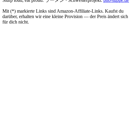
Slurp loud, eat proud. ラーメン
·
Schwesterprojekt:
pho-suppe.de
Mit (*) markierte Links sind Amazon-Affiliate-Links. Kaufst du
darüber, erhalten wir eine kleine Provision — der Preis ändert sich
für dich nicht.