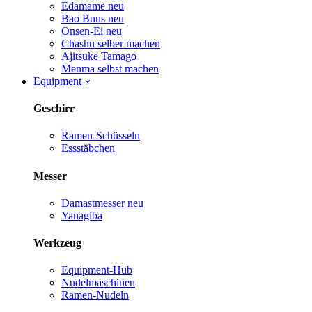
Edamame
neu
Bao Buns
neu
Onsen-Ei
neu
Chashu selber machen
Ajitsuke Tamago
Menma selbst machen
Equipment
Geschirr
Ramen-Schüsseln
Essstäbchen
Messer
Damastmesser
neu
Yanagiba
Werkzeug
Equipment-Hub
Nudelmaschinen
Ramen-Nudeln