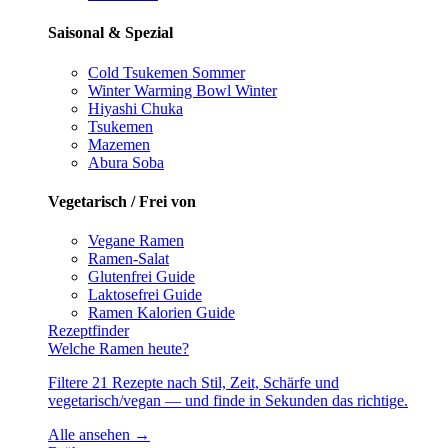
Saisonal & Spezial
Cold Tsukemen
Sommer
Winter Warming Bowl
Winter
Hiyashi Chuka
Tsukemen
Mazemen
Abura Soba
Vegetarisch / Frei von
Vegane Ramen
Ramen-Salat
Glutenfrei
Guide
Laktosefrei
Guide
Ramen Kalorien
Guide
Rezeptfinder
Welche Ramen heute?
Filtere 21 Rezepte nach Stil, Zeit, Schärfe und
vegetarisch/vegan — und finde in Sekunden das richtige.
Alle ansehen →