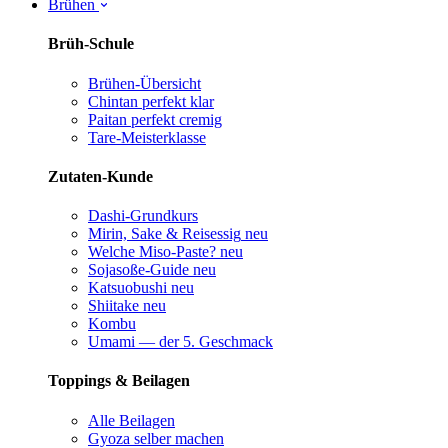
Brühen
Brüh-Schule
Brühen-Übersicht
Chintan perfekt
klar
Paitan perfekt
cremig
Tare-Meisterklasse
Zutaten-Kunde
Dashi-Grundkurs
Mirin, Sake & Reisessig
neu
Welche Miso-Paste?
neu
Sojasoße-Guide
neu
Katsuobushi
neu
Shiitake
neu
Kombu
Umami — der 5. Geschmack
Toppings & Beilagen
Alle Beilagen
Gyoza selber machen