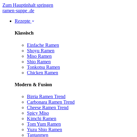
Zum Hauptinhalt springen
ramen
·
suppe
.de
Rezepte
Klassisch
Einfache Ramen
Shoyu Ramen
Miso Ramen
Shio Ramen
Tonkotsu Ramen
Chicken Ramen
Modern & Fusion
Birria Ramen
Trend
Carbonara Ramen
Trend
Cheese Ramen
Trend
Spicy Miso
Kimchi Ramen
Tom Yum Ramen
Yuzu Shio Ramen
Tantanmen