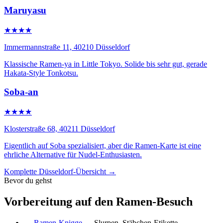
Maruyasu
★★★★
Immermannstraße 11, 40210 Düsseldorf
Klassische Ramen-ya in Little Tokyo. Solide bis sehr gut, gerade
Hakata-Style Tonkotsu.
Soba-an
★★★★
Klosterstraße 68, 40211 Düsseldorf
Eigentlich auf Soba spezialisiert, aber die Ramen-Karte ist eine
ehrliche Alternative für Nudel-Enthusiasten.
Komplette Düsseldorf-Übersicht →
Bevor du gehst
Vorbereitung auf den Ramen-Besuch
→
Ramen-Knigge
— Slurpen, Stäbchen-Etikette,