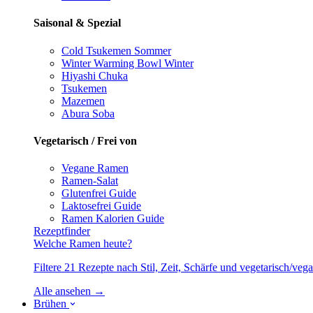
Saisonal & Spezial
Cold Tsukemen
Sommer
Winter Warming Bowl
Winter
Hiyashi Chuka
Tsukemen
Mazemen
Abura Soba
Vegetarisch / Frei von
Vegane Ramen
Ramen-Salat
Glutenfrei
Guide
Laktosefrei
Guide
Ramen Kalorien
Guide
Rezeptfinder
Welche Ramen heute?
Filtere 21 Rezepte nach Stil, Zeit, Schärfe und vegetarisch/ve
Alle ansehen →
Brühen