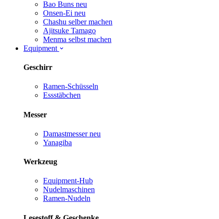
Bao Buns
neu
Onsen-Ei
neu
Chashu selber machen
Ajitsuke Tamago
Menma selbst machen
Equipment
Geschirr
Ramen-Schüsseln
Essstäbchen
Messer
Damastmesser
neu
Yanagiba
Werkzeug
Equipment-Hub
Nudelmaschinen
Ramen-Nudeln
Lesestoff & Geschenke