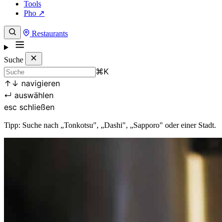
Tools
Pho ↗
Restaurants
Suche
⌘
K
↑
↓
navigieren
↵
auswählen
esc
schließen
Tipp: Suche nach „Tonkotsu", „Dashi", „Sapporo" oder einer Stadt.