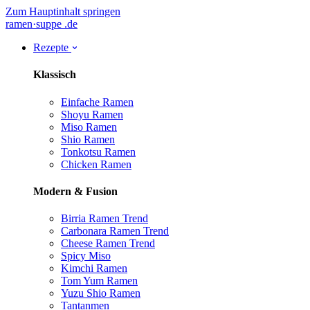
Zum Hauptinhalt springen
ramen
·
suppe
.de
Rezepte
Klassisch
Einfache Ramen
Shoyu Ramen
Miso Ramen
Shio Ramen
Tonkotsu Ramen
Chicken Ramen
Modern & Fusion
Birria Ramen
Trend
Carbonara Ramen
Trend
Cheese Ramen
Trend
Spicy Miso
Kimchi Ramen
Tom Yum Ramen
Yuzu Shio Ramen
Tantanmen