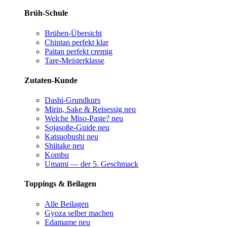
Brüh-Schule
Brühen-Übersicht
Chintan perfekt
klar
Paitan perfekt
cremig
Tare-Meisterklasse
Zutaten-Kunde
Dashi-Grundkurs
Mirin, Sake & Reisessig
neu
Welche Miso-Paste?
neu
Sojasoße-Guide
neu
Katsuobushi
neu
Shiitake
neu
Kombu
Umami — der 5. Geschmack
Toppings & Beilagen
Alle Beilagen
Gyoza selber machen
Edamame
neu