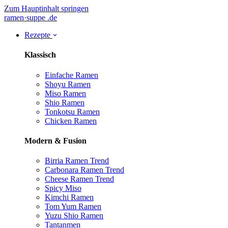
Zum Hauptinhalt springen
ramen
·
suppe
.de
Rezepte
Klassisch
Einfache Ramen
Shoyu Ramen
Miso Ramen
Shio Ramen
Tonkotsu Ramen
Chicken Ramen
Modern & Fusion
Birria Ramen
Trend
Carbonara Ramen
Trend
Cheese Ramen
Trend
Spicy Miso
Kimchi Ramen
Tom Yum Ramen
Yuzu Shio Ramen
Tantanmen