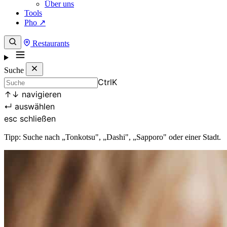
Über uns
Tools
Pho ↗
Restaurants
Suche
Ctrl
K
↑
↓
navigieren
↵
auswählen
esc
schließen
Tipp: Suche nach „Tonkotsu", „Dashi", „Sapporo" oder einer Stadt.