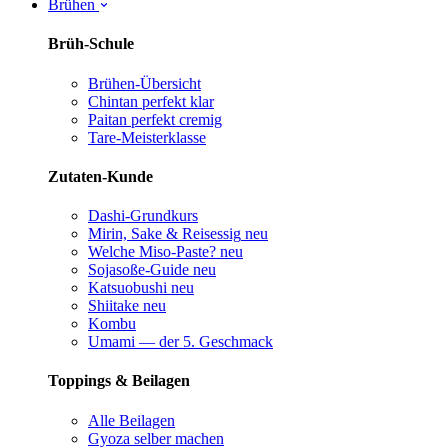
Brühen
Brüh-Schule
Brühen-Übersicht
Chintan perfekt
klar
Paitan perfekt
cremig
Tare-Meisterklasse
Zutaten-Kunde
Dashi-Grundkurs
Mirin, Sake & Reisessig
neu
Welche Miso-Paste?
neu
Sojasoße-Guide
neu
Katsuobushi
neu
Shiitake
neu
Kombu
Umami — der 5. Geschmack
Toppings & Beilagen
Alle Beilagen
Gyoza selber machen