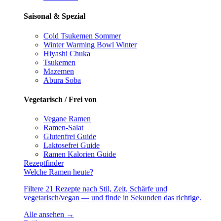
Saisonal & Spezial
Cold Tsukemen
Sommer
Winter Warming Bowl
Winter
Hiyashi Chuka
Tsukemen
Mazemen
Abura Soba
Vegetarisch / Frei von
Vegane Ramen
Ramen-Salat
Glutenfrei
Guide
Laktosefrei
Guide
Ramen Kalorien
Guide
Rezeptfinder
Welche Ramen heute?
Filtere 21 Rezepte nach Stil, Zeit, Schärfe und
vegetarisch/vegan — und finde in Sekunden das richtige.
Alle ansehen →