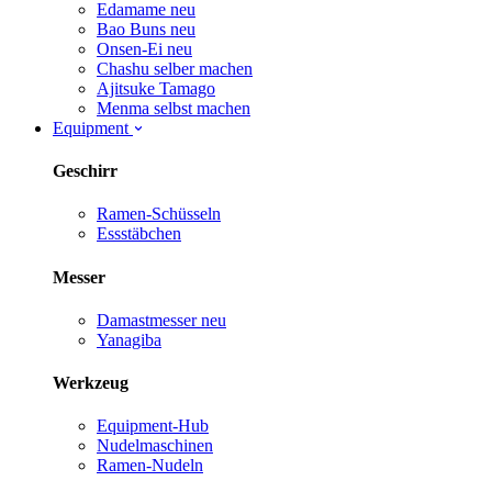
Edamame
neu
Bao Buns
neu
Onsen-Ei
neu
Chashu selber machen
Ajitsuke Tamago
Menma selbst machen
Equipment
Geschirr
Ramen-Schüsseln
Essstäbchen
Messer
Damastmesser
neu
Yanagiba
Werkzeug
Equipment-Hub
Nudelmaschinen
Ramen-Nudeln