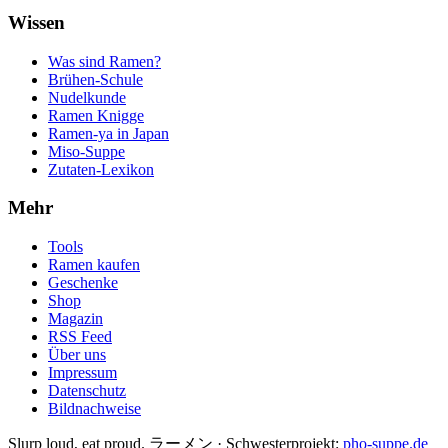
Wissen
Was sind Ramen?
Brühen-Schule
Nudelkunde
Ramen Knigge
Ramen-ya in Japan
Miso-Suppe
Zutaten-Lexikon
Mehr
Tools
Ramen kaufen
Geschenke
Shop
Magazin
RSS Feed
Über uns
Impressum
Datenschutz
Bildnachweise
Slurp loud, eat proud. ラーメン
·
Schwesterprojekt:
pho-suppe.de