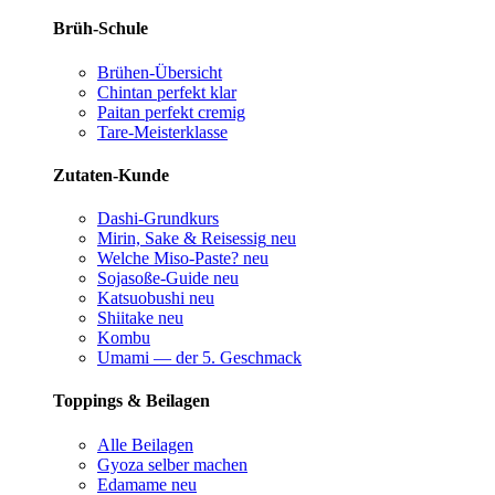
Brüh-Schule
Brühen-Übersicht
Chintan perfekt
klar
Paitan perfekt
cremig
Tare-Meisterklasse
Zutaten-Kunde
Dashi-Grundkurs
Mirin, Sake & Reisessig
neu
Welche Miso-Paste?
neu
Sojasoße-Guide
neu
Katsuobushi
neu
Shiitake
neu
Kombu
Umami — der 5. Geschmack
Toppings & Beilagen
Alle Beilagen
Gyoza selber machen
Edamame
neu