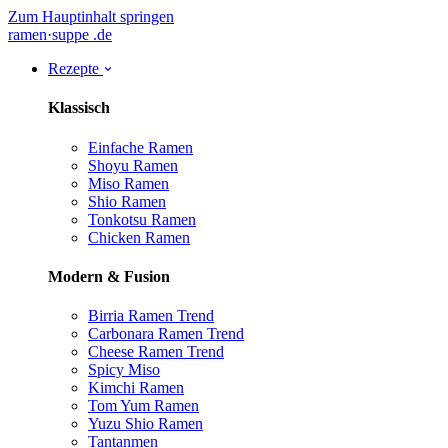
Zum Hauptinhalt springen
ramen
·
suppe
.de
Rezepte
Klassisch
Einfache Ramen
Shoyu Ramen
Miso Ramen
Shio Ramen
Tonkotsu Ramen
Chicken Ramen
Modern & Fusion
Birria Ramen
Trend
Carbonara Ramen
Trend
Cheese Ramen
Trend
Spicy Miso
Kimchi Ramen
Tom Yum Ramen
Yuzu Shio Ramen
Tantanmen