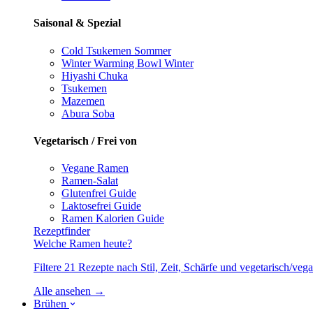
Saisonal & Spezial
Cold Tsukemen
Sommer
Winter Warming Bowl
Winter
Hiyashi Chuka
Tsukemen
Mazemen
Abura Soba
Vegetarisch / Frei von
Vegane Ramen
Ramen-Salat
Glutenfrei
Guide
Laktosefrei
Guide
Ramen Kalorien
Guide
Rezeptfinder
Welche Ramen heute?
Filtere 21 Rezepte nach Stil, Zeit, Schärfe und vegetarisch/ve
Alle ansehen →
Brühen