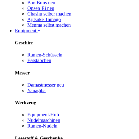
Bao Buns
neu
Onsen-Ei
neu
Chashu selber machen
Ajitsuke Tamago
Menma selbst machen
Equipment
Geschirr
Ramen-Schüsseln
Essstäbchen
Messer
Damastmesser
neu
Yanagiba
Werkzeug
Equipment-Hub
Nudelmaschinen
Ramen-Nudeln
Lesestoff & Geschenke