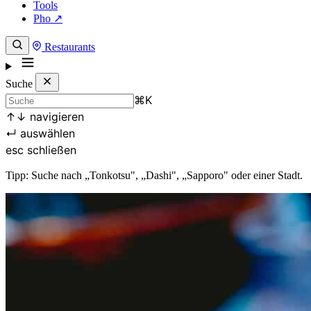
Tools
Pho ↗
Restaurants
Suche
⌘
K
↑
↓
navigieren
↵
auswählen
esc
schließen
Tipp: Suche nach „Tonkotsu", „Dashi", „Sapporo" oder einer Stadt.