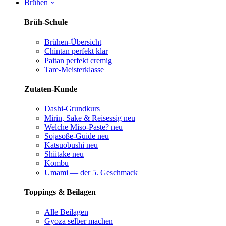
Brühen
Brüh-Schule
Brühen-Übersicht
Chintan perfekt
klar
Paitan perfekt
cremig
Tare-Meisterklasse
Zutaten-Kunde
Dashi-Grundkurs
Mirin, Sake & Reisessig
neu
Welche Miso-Paste?
neu
Sojasoße-Guide
neu
Katsuobushi
neu
Shiitake
neu
Kombu
Umami — der 5. Geschmack
Toppings & Beilagen
Alle Beilagen
Gyoza selber machen