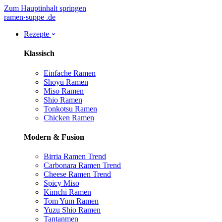
Zum Hauptinhalt springen
ramen
·
suppe
.de
Rezepte
Klassisch
Einfache Ramen
Shoyu Ramen
Miso Ramen
Shio Ramen
Tonkotsu Ramen
Chicken Ramen
Modern & Fusion
Birria Ramen
Trend
Carbonara Ramen
Trend
Cheese Ramen
Trend
Spicy Miso
Kimchi Ramen
Tom Yum Ramen
Yuzu Shio Ramen
Tantanmen