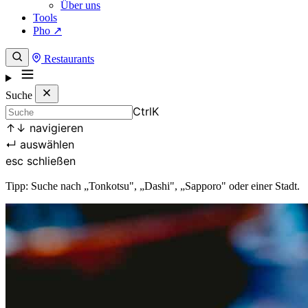
Über uns
Tools
Pho ↗
Restaurants
Suche
Ctrl
K
↑
↓
navigieren
↵
auswählen
esc
schließen
Tipp: Suche nach „Tonkotsu", „Dashi", „Sapporo" oder einer Stadt.