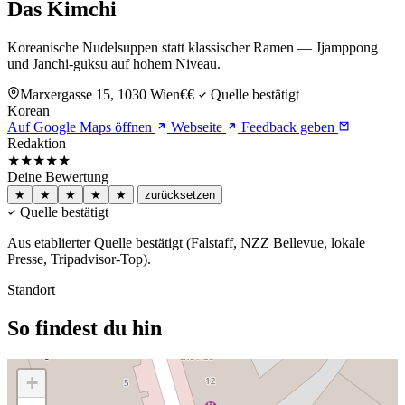
Das Kimchi
Koreanische Nudelsuppen statt klassischer Ramen — Jjamppong
und Janchi-guksu auf hohem Niveau.
Marxergasse 15, 1030 Wien
€€
Quelle bestätigt
Korean
Auf Google Maps öffnen
Webseite
Feedback geben
Redaktion
★★★★
★
Deine Bewertung
★
★
★
★
★
zurücksetzen
Quelle bestätigt
Aus etablierter Quelle bestätigt (Falstaff, NZZ Bellevue, lokale
Presse, Tripadvisor-Top).
Standort
So findest du hin
+