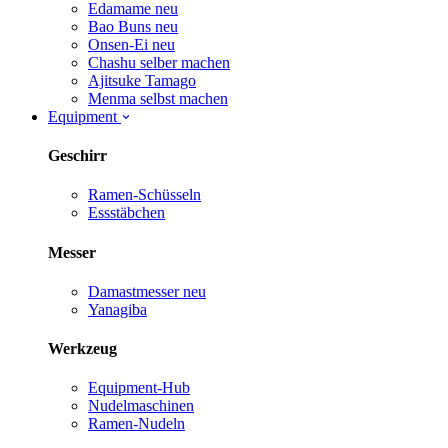
Edamame
neu
Bao Buns
neu
Onsen-Ei
neu
Chashu selber machen
Ajitsuke Tamago
Menma selbst machen
Equipment
Geschirr
Ramen-Schüsseln
Essstäbchen
Messer
Damastmesser
neu
Yanagiba
Werkzeug
Equipment-Hub
Nudelmaschinen
Ramen-Nudeln