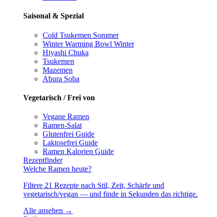
Saisonal & Spezial
Cold Tsukemen
Sommer
Winter Warming Bowl
Winter
Hiyashi Chuka
Tsukemen
Mazemen
Abura Soba
Vegetarisch / Frei von
Vegane Ramen
Ramen-Salat
Glutenfrei
Guide
Laktosefrei
Guide
Ramen Kalorien
Guide
Rezeptfinder
Welche Ramen heute?
Filtere 21 Rezepte nach Stil, Zeit, Schärfe und
vegetarisch/vegan — und finde in Sekunden das richtige.
Alle ansehen →