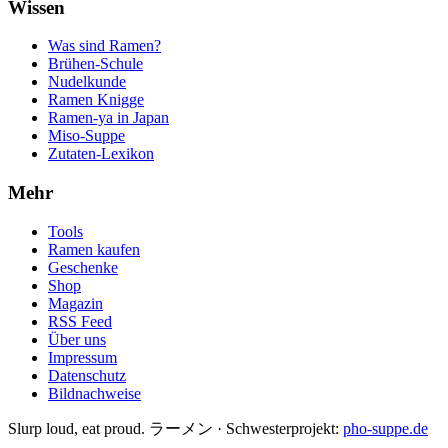
Wissen
Was sind Ramen?
Brühen-Schule
Nudelkunde
Ramen Knigge
Ramen-ya in Japan
Miso-Suppe
Zutaten-Lexikon
Mehr
Tools
Ramen kaufen
Geschenke
Shop
Magazin
RSS Feed
Über uns
Impressum
Datenschutz
Bildnachweise
Slurp loud, eat proud. ラーメン
·
Schwesterprojekt:
pho-suppe.de