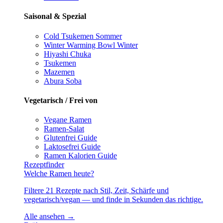
Saisonal & Spezial
Cold Tsukemen
Sommer
Winter Warming Bowl
Winter
Hiyashi Chuka
Tsukemen
Mazemen
Abura Soba
Vegetarisch / Frei von
Vegane Ramen
Ramen-Salat
Glutenfrei
Guide
Laktosefrei
Guide
Ramen Kalorien
Guide
Rezeptfinder
Welche Ramen heute?
Filtere 21 Rezepte nach Stil, Zeit, Schärfe und
vegetarisch/vegan — und finde in Sekunden das richtige.
Alle ansehen →