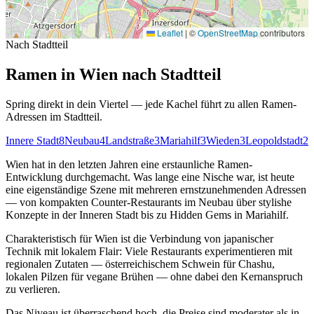
Leaflet
|
©
OpenStreetMap
contributors
Nach Stadtteil
Ramen in Wien nach Stadtteil
Spring direkt in dein Viertel — jede Kachel führt zu allen Ramen-
Adressen im Stadtteil.
Innere Stadt
8
Neubau
4
Landstraße
3
Mariahilf
3
Wieden
3
Leopoldstadt
2
Wien hat in den letzten Jahren eine erstaunliche Ramen-
Entwicklung durchgemacht. Was lange eine Nische war, ist heute
eine eigenständige Szene mit mehreren ernstzunehmenden Adressen
— von kompakten Counter-Restaurants im Neubau über stylishe
Konzepte in der Inneren Stadt bis zu Hidden Gems in Mariahilf.
Charakteristisch für Wien ist die Verbindung von japanischer
Technik mit lokalem Flair: Viele Restaurants experimentieren mit
regionalen Zutaten — österreichischem Schwein für Chashu,
lokalen Pilzen für vegane Brühen — ohne dabei den Kernanspruch
zu verlieren.
Das Niveau ist überraschend hoch, die Preise sind moderater als in