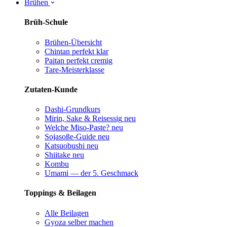
Brühen
Brüh-Schule
Brühen-Übersicht
Chintan perfekt
klar
Paitan perfekt
cremig
Tare-Meisterklasse
Zutaten-Kunde
Dashi-Grundkurs
Mirin, Sake & Reisessig
neu
Welche Miso-Paste?
neu
Sojasoße-Guide
neu
Katsuobushi
neu
Shiitake
neu
Kombu
Umami — der 5. Geschmack
Toppings & Beilagen
Alle Beilagen
Gyoza selber machen