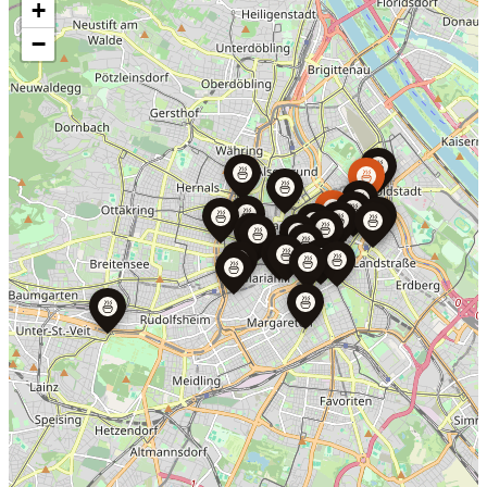
+
−
🍜
🍜
🍜
🍜
🍜
🍜
🍜
🍜
🍜
🍜
🍜
🍜
🍜
🍜
🍜
🍜
🍜
🍜
🍜
🍜
🍜
🍜
🍜
🍜
🍜
🍜
🍜