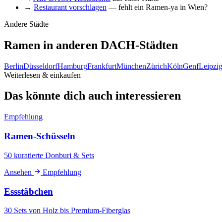
→
Restaurant vorschlagen
— fehlt ein Ramen-ya in Wien?
Andere Städte
Ramen in anderen DACH-Städten
Berlin
Düsseldorf
Hamburg
Frankfurt
München
Zürich
Köln
Genf
Leipzi
Weiterlesen & einkaufen
Das könnte dich auch interessieren
Empfehlung
Ramen-Schüsseln
50 kuratierte Donburi & Sets
Ansehen
Empfehlung
Essstäbchen
30 Sets von Holz bis Premium-Fiberglas