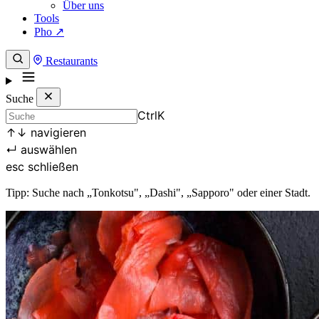
Über uns
Tools
Pho ↗
Restaurants
Suche
Ctrl
K
↑
↓
navigieren
↵
auswählen
esc
schließen
Tipp: Suche nach „Tonkotsu", „Dashi", „Sapporo" oder einer Stadt.