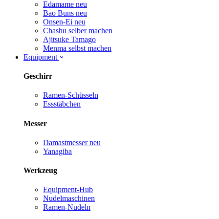
Edamame
neu
Bao Buns
neu
Onsen-Ei
neu
Chashu selber machen
Ajitsuke Tamago
Menma selbst machen
Equipment
Geschirr
Ramen-Schüsseln
Essstäbchen
Messer
Damastmesser
neu
Yanagiba
Werkzeug
Equipment-Hub
Nudelmaschinen
Ramen-Nudeln