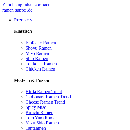
Zum Hauptinhalt springen
ramen
·
suppe
.de
Rezepte
Klassisch
Einfache Ramen
Shoyu Ramen
Miso Ramen
Shio Ramen
Tonkotsu Ramen
Chicken Ramen
Modern & Fusion
Birria Ramen
Trend
Carbonara Ramen
Trend
Cheese Ramen
Trend
Spicy Miso
Kimchi Ramen
Tom Yum Ramen
Yuzu Shio Ramen
Tantanmen