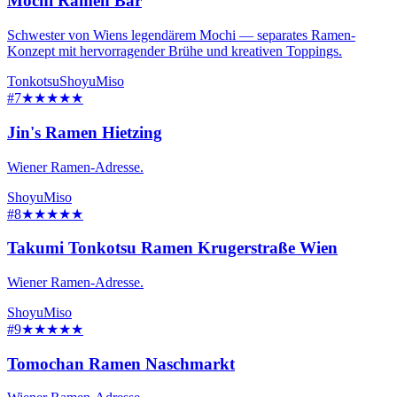
Mochi Ramen Bar
Schwester von Wiens legendärem Mochi — separates Ramen-
Konzept mit hervorragender Brühe und kreativen Toppings.
Tonkotsu
Shoyu
Miso
#7
★★★★★
Jin's Ramen Hietzing
Wiener Ramen-Adresse.
Shoyu
Miso
#8
★★★★★
Takumi Tonkotsu Ramen Krugerstraße Wien
Wiener Ramen-Adresse.
Shoyu
Miso
#9
★★★★★
Tomochan Ramen Naschmarkt