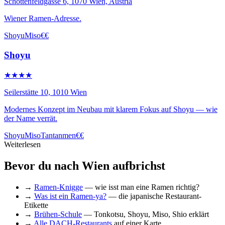
Schottenfeldgasse 6, 1070 Wien, Austria
Wiener Ramen-Adresse.
Shoyu
Miso
€€
Shoyu
★★★★
Seilerstätte 10, 1010 Wien
Modernes Konzept im Neubau mit klarem Fokus auf Shoyu — wie
der Name verrät.
Shoyu
Miso
Tantanmen
€€
Weiterlesen
Bevor du nach Wien aufbrichst
→
Ramen-Knigge
— wie isst man eine Ramen richtig?
→
Was ist ein Ramen-ya?
— die japanische Restaurant-
Etikette
→
Brühen-Schule
— Tonkotsu, Shoyu, Miso, Shio erklärt
→
Alle DACH-Restaurants
auf einer Karte