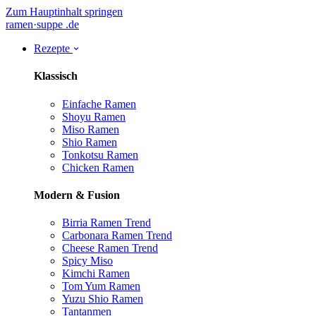
Zum Hauptinhalt springen
ramen
·
suppe
.de
Rezepte
Klassisch
Einfache Ramen
Shoyu Ramen
Miso Ramen
Shio Ramen
Tonkotsu Ramen
Chicken Ramen
Modern & Fusion
Birria Ramen
Trend
Carbonara Ramen
Trend
Cheese Ramen
Trend
Spicy Miso
Kimchi Ramen
Tom Yum Ramen
Yuzu Shio Ramen
Tantanmen