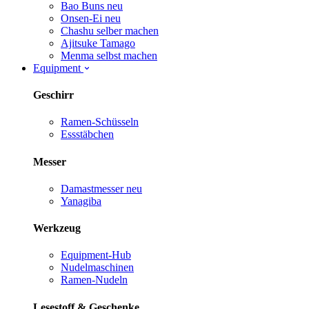
Bao Buns
neu
Onsen-Ei
neu
Chashu selber machen
Ajitsuke Tamago
Menma selbst machen
Equipment
Geschirr
Ramen-Schüsseln
Essstäbchen
Messer
Damastmesser
neu
Yanagiba
Werkzeug
Equipment-Hub
Nudelmaschinen
Ramen-Nudeln
Lesestoff & Geschenke