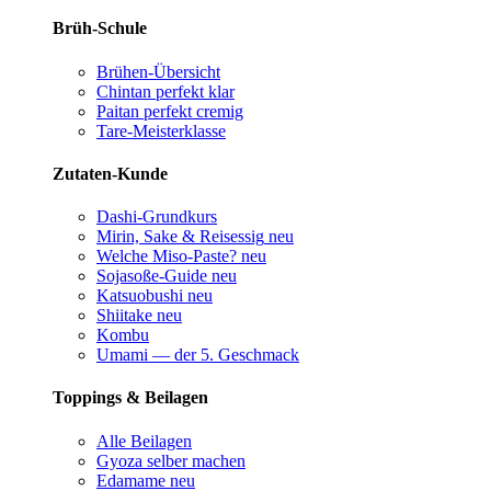
Brüh-Schule
Brühen-Übersicht
Chintan perfekt
klar
Paitan perfekt
cremig
Tare-Meisterklasse
Zutaten-Kunde
Dashi-Grundkurs
Mirin, Sake & Reisessig
neu
Welche Miso-Paste?
neu
Sojasoße-Guide
neu
Katsuobushi
neu
Shiitake
neu
Kombu
Umami — der 5. Geschmack
Toppings & Beilagen
Alle Beilagen
Gyoza selber machen
Edamame
neu