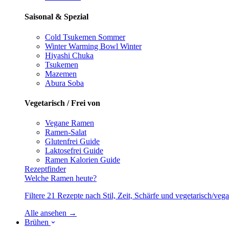
Saisonal & Spezial
Cold Tsukemen
Sommer
Winter Warming Bowl
Winter
Hiyashi Chuka
Tsukemen
Mazemen
Abura Soba
Vegetarisch / Frei von
Vegane Ramen
Ramen-Salat
Glutenfrei
Guide
Laktosefrei
Guide
Ramen Kalorien
Guide
Rezeptfinder
Welche Ramen heute?
Filtere 21 Rezepte nach Stil, Zeit, Schärfe und vegetarisch/ve
Alle ansehen →
Brühen