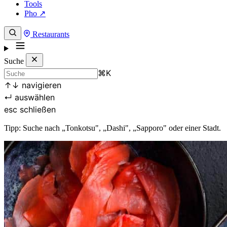
Tools
Pho ↗
Restaurants
Suche
⌘
K
↑
↓
navigieren
↵
auswählen
esc
schließen
Tipp: Suche nach „Tonkotsu", „Dashi", „Sapporo" oder einer Stadt.