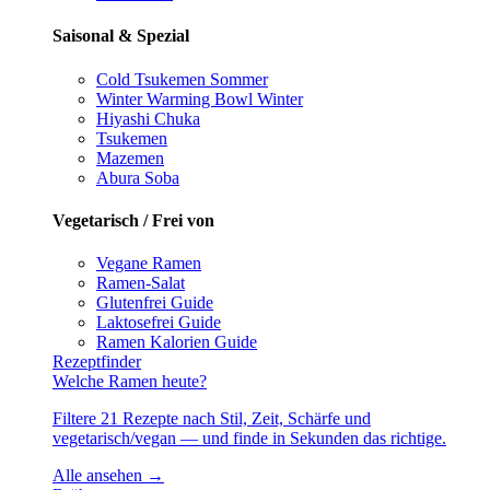
Saisonal & Spezial
Cold Tsukemen
Sommer
Winter Warming Bowl
Winter
Hiyashi Chuka
Tsukemen
Mazemen
Abura Soba
Vegetarisch / Frei von
Vegane Ramen
Ramen-Salat
Glutenfrei
Guide
Laktosefrei
Guide
Ramen Kalorien
Guide
Rezeptfinder
Welche Ramen heute?
Filtere 21 Rezepte nach Stil, Zeit, Schärfe und
vegetarisch/vegan — und finde in Sekunden das richtige.
Alle ansehen →