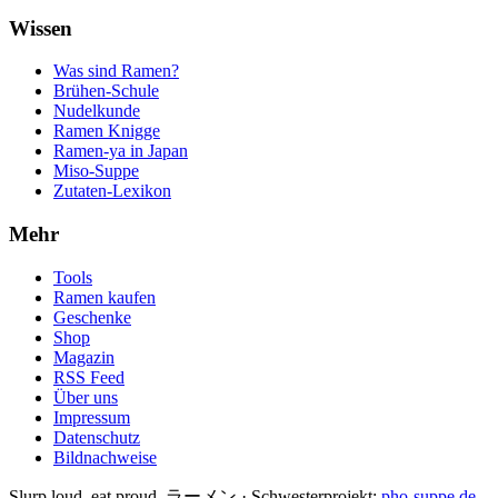
Wissen
Was sind Ramen?
Brühen-Schule
Nudelkunde
Ramen Knigge
Ramen-ya in Japan
Miso-Suppe
Zutaten-Lexikon
Mehr
Tools
Ramen kaufen
Geschenke
Shop
Magazin
RSS Feed
Über uns
Impressum
Datenschutz
Bildnachweise
Slurp loud, eat proud. ラーメン
·
Schwesterprojekt:
pho-suppe.de