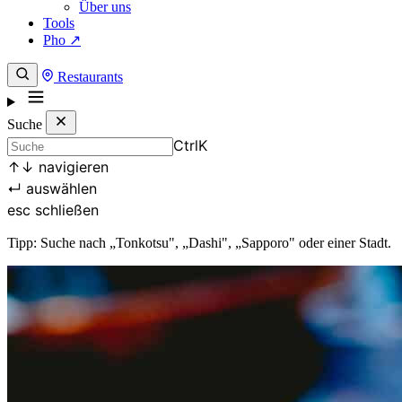
Über uns
Tools
Pho ↗
Restaurants
Suche
Ctrl
K
↑
↓
navigieren
↵
auswählen
esc
schließen
Tipp: Suche nach „Tonkotsu", „Dashi", „Sapporo" oder einer Stadt.