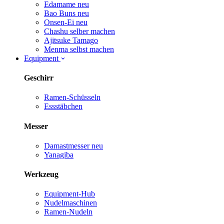
Edamame
neu
Bao Buns
neu
Onsen-Ei
neu
Chashu selber machen
Ajitsuke Tamago
Menma selbst machen
Equipment
Geschirr
Ramen-Schüsseln
Essstäbchen
Messer
Damastmesser
neu
Yanagiba
Werkzeug
Equipment-Hub
Nudelmaschinen
Ramen-Nudeln