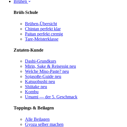
Brühen
Brüh-Schule
Brühen-Übersicht
Chintan perfekt
klar
Paitan perfekt
cremig
Tare-Meisterklasse
Zutaten-Kunde
Dashi-Grundkurs
Mirin, Sake & Reisessig
neu
Welche Miso-Paste?
neu
Sojasoße-Guide
neu
Katsuobushi
neu
Shiitake
neu
Kombu
Umami — der 5. Geschmack
Toppings & Beilagen
Alle Beilagen
Gyoza selber machen