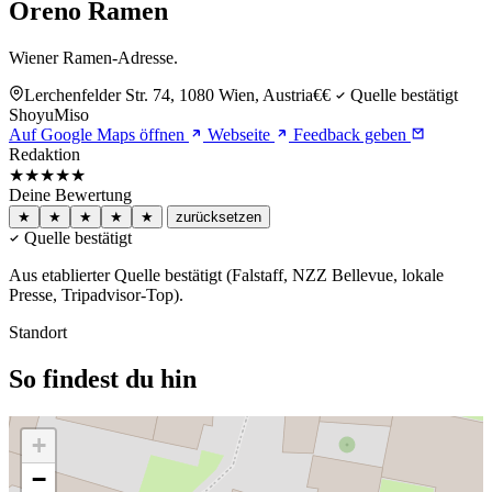
Oreno Ramen
Wiener Ramen-Adresse.
Lerchenfelder Str. 74, 1080 Wien, Austria
€€
Quelle bestätigt
Shoyu
Miso
Auf Google Maps öffnen
Webseite
Feedback geben
Redaktion
★★★★★
Deine Bewertung
★
★
★
★
★
zurücksetzen
Quelle bestätigt
Aus etablierter Quelle bestätigt (Falstaff, NZZ Bellevue, lokale
Presse, Tripadvisor-Top).
Standort
So findest du hin
+
−