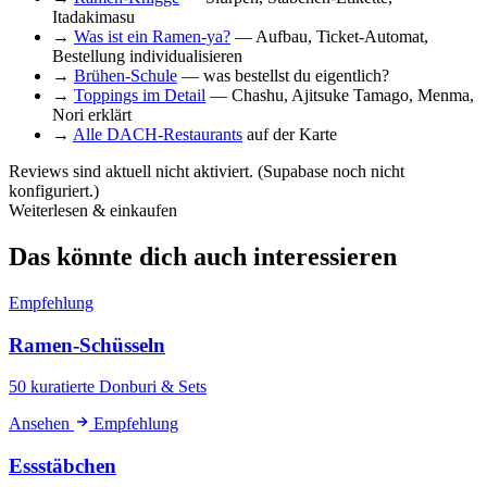
Itadakimasu
→
Was ist ein Ramen-ya?
— Aufbau, Ticket-Automat,
Bestellung individualisieren
→
Brühen-Schule
— was bestellst du eigentlich?
→
Toppings im Detail
— Chashu, Ajitsuke Tamago, Menma,
Nori erklärt
→
Alle DACH-Restaurants
auf der Karte
Reviews sind aktuell nicht aktiviert. (Supabase noch nicht
konfiguriert.)
Weiterlesen & einkaufen
Das könnte dich auch interessieren
Empfehlung
Ramen-Schüsseln
50 kuratierte Donburi & Sets
Ansehen
Empfehlung
Essstäbchen