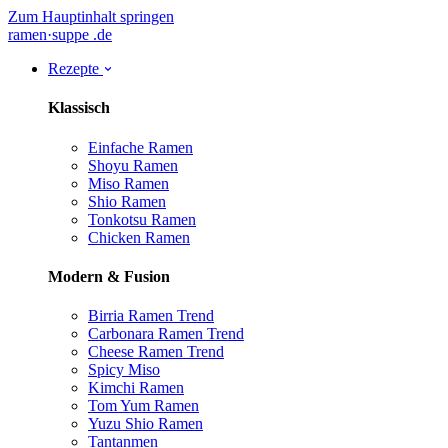
Zum Hauptinhalt springen
ramen
·
suppe
.de
Rezepte
Klassisch
Einfache Ramen
Shoyu Ramen
Miso Ramen
Shio Ramen
Tonkotsu Ramen
Chicken Ramen
Modern & Fusion
Birria Ramen
Trend
Carbonara Ramen
Trend
Cheese Ramen
Trend
Spicy Miso
Kimchi Ramen
Tom Yum Ramen
Yuzu Shio Ramen
Tantanmen