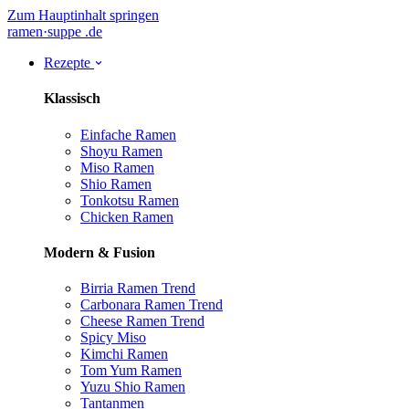
Zum Hauptinhalt springen
ramen
·
suppe
.de
Rezepte
Klassisch
Einfache Ramen
Shoyu Ramen
Miso Ramen
Shio Ramen
Tonkotsu Ramen
Chicken Ramen
Modern & Fusion
Birria Ramen
Trend
Carbonara Ramen
Trend
Cheese Ramen
Trend
Spicy Miso
Kimchi Ramen
Tom Yum Ramen
Yuzu Shio Ramen
Tantanmen