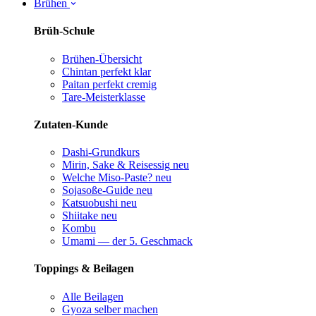
Brühen
Brüh-Schule
Brühen-Übersicht
Chintan perfekt
klar
Paitan perfekt
cremig
Tare-Meisterklasse
Zutaten-Kunde
Dashi-Grundkurs
Mirin, Sake & Reisessig
neu
Welche Miso-Paste?
neu
Sojasoße-Guide
neu
Katsuobushi
neu
Shiitake
neu
Kombu
Umami — der 5. Geschmack
Toppings & Beilagen
Alle Beilagen
Gyoza selber machen