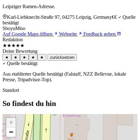
Leipziger Ramen-Adresse.
Karl-Liebknecht-Straße 97, 04275 Leipzig, Germany
€€
Quelle
bestätigt
Shoyu
Miso
Auf Google Maps öffnen
Webseite
Feedback geben
Redaktion
★★★★
★
Deine Bewertung
★
★
★
★
★
zurücksetzen
Quelle bestätigt
Aus etablierter Quelle bestätigt (Falstaff, NZZ Bellevue, lokale
Presse, Tripadvisor-Top).
Standort
So findest du hin
+
−