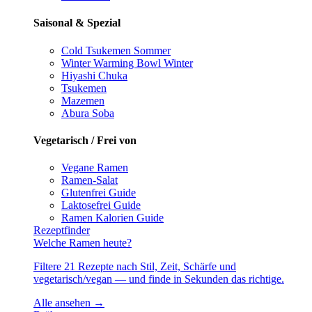
Saisonal & Spezial
Cold Tsukemen
Sommer
Winter Warming Bowl
Winter
Hiyashi Chuka
Tsukemen
Mazemen
Abura Soba
Vegetarisch / Frei von
Vegane Ramen
Ramen-Salat
Glutenfrei
Guide
Laktosefrei
Guide
Ramen Kalorien
Guide
Rezeptfinder
Welche Ramen heute?
Filtere 21 Rezepte nach Stil, Zeit, Schärfe und
vegetarisch/vegan — und finde in Sekunden das richtige.
Alle ansehen →