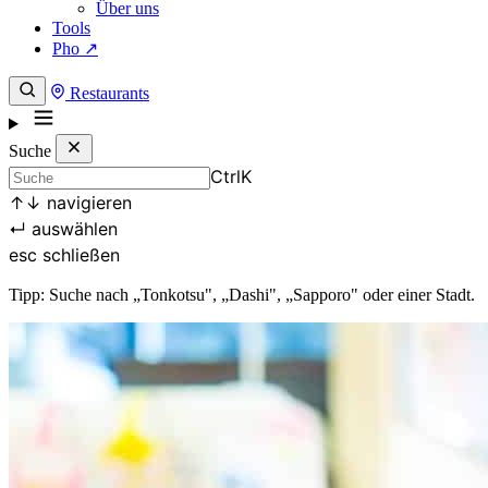
Über uns
Tools
Pho ↗
Restaurants
Suche
Ctrl
K
↑
↓
navigieren
↵
auswählen
esc
schließen
Tipp: Suche nach „Tonkotsu", „Dashi", „Sapporo" oder einer Stadt.