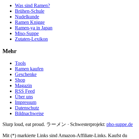
Was sind Ramen?
Brühen-Schule
Nudelkunde
Ramen Knigge
Ramen-ya in Japan
Miso-Suppe
Zutaten-Lexikon
Mehr
Tools
Ramen kaufen
Geschenke
Shop
Magazin
RSS Feed
Über uns
Impressum
Datenschutz
Bildnachweise
Slurp loud, eat proud. ラーメン
·
Schwesterprojekt:
pho-suppe.de
Mit (*) markierte Links sind Amazon-Affiliate-Links. Kaufst du