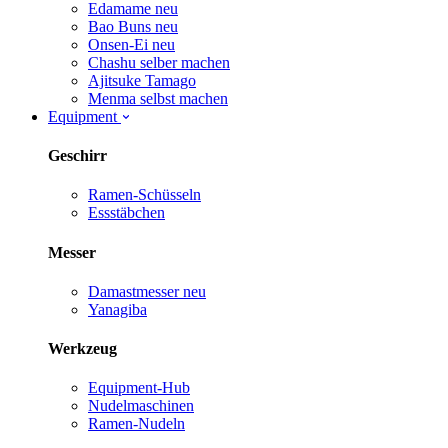
Edamame
neu
Bao Buns
neu
Onsen-Ei
neu
Chashu selber machen
Ajitsuke Tamago
Menma selbst machen
Equipment
Geschirr
Ramen-Schüsseln
Essstäbchen
Messer
Damastmesser
neu
Yanagiba
Werkzeug
Equipment-Hub
Nudelmaschinen
Ramen-Nudeln