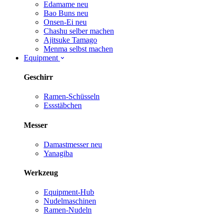
Edamame
neu
Bao Buns
neu
Onsen-Ei
neu
Chashu selber machen
Ajitsuke Tamago
Menma selbst machen
Equipment
Geschirr
Ramen-Schüsseln
Essstäbchen
Messer
Damastmesser
neu
Yanagiba
Werkzeug
Equipment-Hub
Nudelmaschinen
Ramen-Nudeln