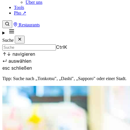
Über uns
Tools
Pho ↗
Restaurants
Suche
Ctrl
K
↑
↓
navigieren
↵
auswählen
esc
schließen
Tipp: Suche nach „Tonkotsu", „Dashi", „Sapporo" oder einer Stadt.