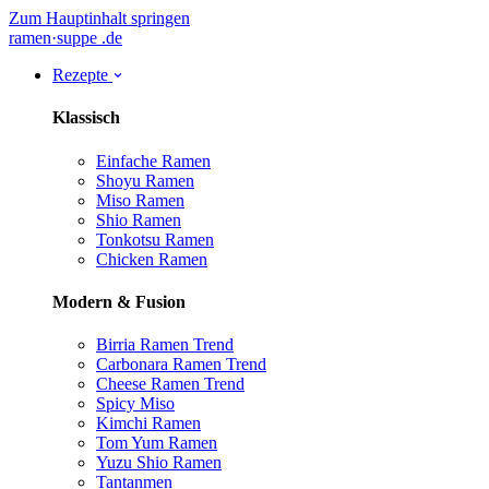
Zum Hauptinhalt springen
ramen
·
suppe
.de
Rezepte
Klassisch
Einfache Ramen
Shoyu Ramen
Miso Ramen
Shio Ramen
Tonkotsu Ramen
Chicken Ramen
Modern & Fusion
Birria Ramen
Trend
Carbonara Ramen
Trend
Cheese Ramen
Trend
Spicy Miso
Kimchi Ramen
Tom Yum Ramen
Yuzu Shio Ramen
Tantanmen