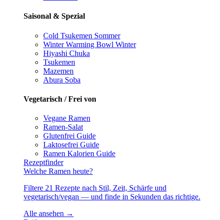
Saisonal & Spezial
Cold Tsukemen
Sommer
Winter Warming Bowl
Winter
Hiyashi Chuka
Tsukemen
Mazemen
Abura Soba
Vegetarisch / Frei von
Vegane Ramen
Ramen-Salat
Glutenfrei
Guide
Laktosefrei
Guide
Ramen Kalorien
Guide
Rezeptfinder
Welche Ramen heute?
Filtere 21 Rezepte nach Stil, Zeit, Schärfe und
vegetarisch/vegan — und finde in Sekunden das richtige.
Alle ansehen →