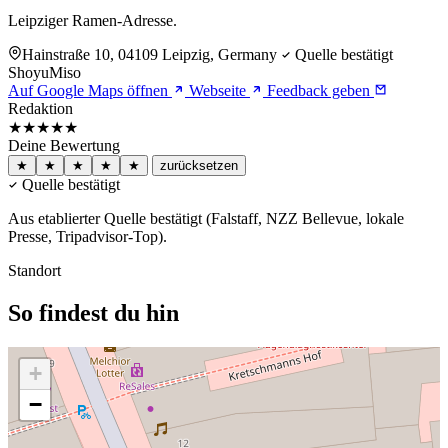
Leipziger Ramen-Adresse.
Hainstraße 10, 04109 Leipzig, Germany
Quelle bestätigt
Shoyu
Miso
Auf Google Maps öffnen
Webseite
Feedback geben
Redaktion
★★★★★
Deine Bewertung
★
★
★
★
★
zurücksetzen
Quelle bestätigt
Aus etablierter Quelle bestätigt (Falstaff, NZZ Bellevue, lokale
Presse, Tripadvisor-Top).
Standort
So findest du hin
+
−