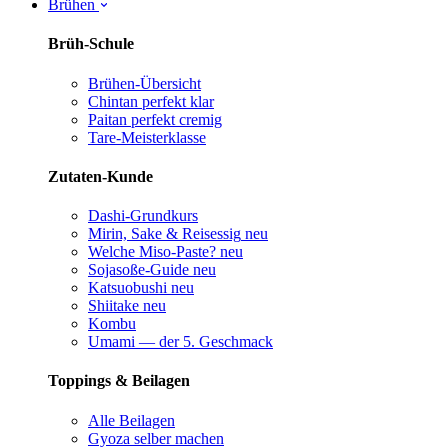
Brühen
Brüh-Schule
Brühen-Übersicht
Chintan perfekt
klar
Paitan perfekt
cremig
Tare-Meisterklasse
Zutaten-Kunde
Dashi-Grundkurs
Mirin, Sake & Reisessig
neu
Welche Miso-Paste?
neu
Sojasoße-Guide
neu
Katsuobushi
neu
Shiitake
neu
Kombu
Umami — der 5. Geschmack
Toppings & Beilagen
Alle Beilagen
Gyoza selber machen