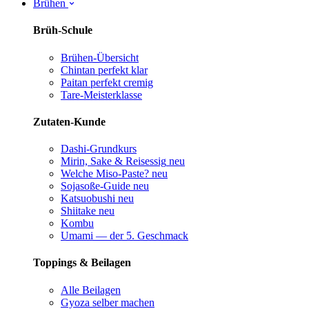
Brühen
Brüh-Schule
Brühen-Übersicht
Chintan perfekt
klar
Paitan perfekt
cremig
Tare-Meisterklasse
Zutaten-Kunde
Dashi-Grundkurs
Mirin, Sake & Reisessig
neu
Welche Miso-Paste?
neu
Sojasoße-Guide
neu
Katsuobushi
neu
Shiitake
neu
Kombu
Umami — der 5. Geschmack
Toppings & Beilagen
Alle Beilagen
Gyoza selber machen