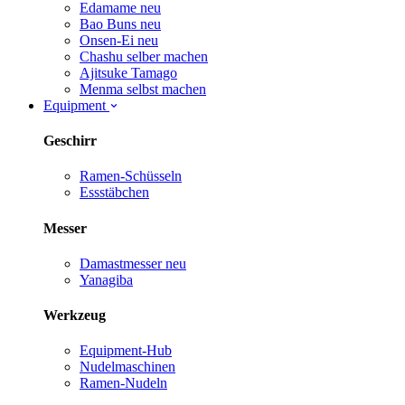
Edamame
neu
Bao Buns
neu
Onsen-Ei
neu
Chashu selber machen
Ajitsuke Tamago
Menma selbst machen
Equipment
Geschirr
Ramen-Schüsseln
Essstäbchen
Messer
Damastmesser
neu
Yanagiba
Werkzeug
Equipment-Hub
Nudelmaschinen
Ramen-Nudeln