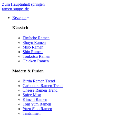
Zum Hauptinhalt springen
ramen
·
suppe
.de
Rezepte
Klassisch
Einfache Ramen
Shoyu Ramen
Miso Ramen
Shio Ramen
Tonkotsu Ramen
Chicken Ramen
Modern & Fusion
Birria Ramen
Trend
Carbonara Ramen
Trend
Cheese Ramen
Trend
Spicy Miso
Kimchi Ramen
Tom Yum Ramen
Yuzu Shio Ramen
Tantanmen