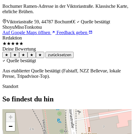
Bochumer Ramen-Adresse in der Viktoriastraße. Klassische Karte,
ehrliche Brühen.
Viktoriastraße 59, 44787 Bochum
€€
Quelle bestätigt
Shoyu
Miso
Tonkotsu
Auf Google Maps öffnen
Feedback geben
Redaktion
★★★★
★
Deine Bewertung
★
★
★
★
★
zurücksetzen
Quelle bestätigt
Aus etablierter Quelle bestätigt (Falstaff, NZZ Bellevue, lokale
Presse, Tripadvisor-Top).
Standort
So findest du hin
+
−