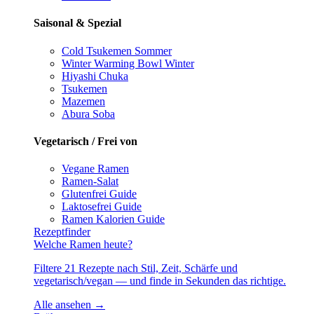
Saisonal & Spezial
Cold Tsukemen
Sommer
Winter Warming Bowl
Winter
Hiyashi Chuka
Tsukemen
Mazemen
Abura Soba
Vegetarisch / Frei von
Vegane Ramen
Ramen-Salat
Glutenfrei
Guide
Laktosefrei
Guide
Ramen Kalorien
Guide
Rezeptfinder
Welche Ramen heute?
Filtere 21 Rezepte nach Stil, Zeit, Schärfe und
vegetarisch/vegan — und finde in Sekunden das richtige.
Alle ansehen →