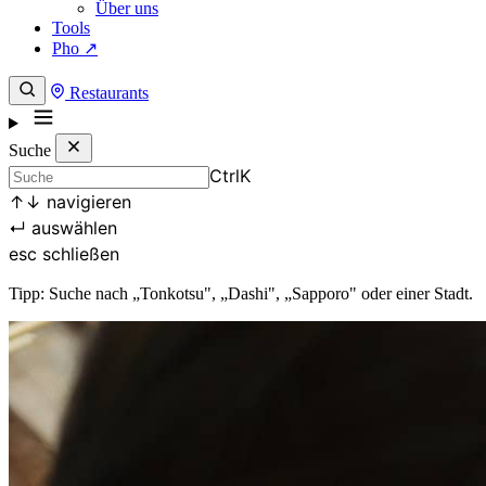
Über uns
Tools
Pho ↗
Restaurants
Suche
Ctrl
K
↑
↓
navigieren
↵
auswählen
esc
schließen
Tipp: Suche nach „Tonkotsu", „Dashi", „Sapporo" oder einer Stadt.