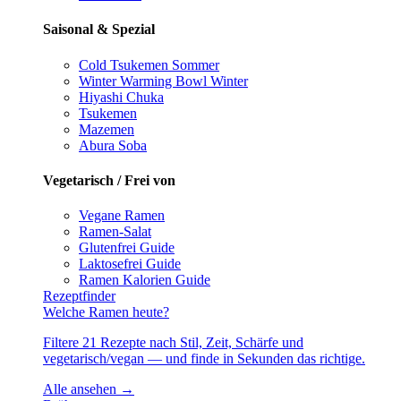
Saisonal & Spezial
Cold Tsukemen
Sommer
Winter Warming Bowl
Winter
Hiyashi Chuka
Tsukemen
Mazemen
Abura Soba
Vegetarisch / Frei von
Vegane Ramen
Ramen-Salat
Glutenfrei
Guide
Laktosefrei
Guide
Ramen Kalorien
Guide
Rezeptfinder
Welche Ramen heute?
Filtere 21 Rezepte nach Stil, Zeit, Schärfe und
vegetarisch/vegan — und finde in Sekunden das richtige.
Alle ansehen →