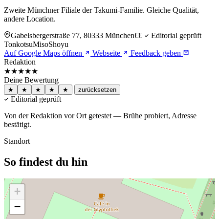
Zweite Münchner Filiale der Takumi-Familie. Gleiche Qualität,
andere Location.
Gabelsbergerstraße 77, 80333 München
€€
Editorial geprüft
Tonkotsu
Miso
Shoyu
Auf Google Maps öffnen
Webseite
Feedback geben
Redaktion
★★★★★
Deine Bewertung
★
★
★
★
★
zurücksetzen
Editorial geprüft
Von der Redaktion vor Ort getestet — Brühe probiert, Adresse
bestätigt.
Standort
So findest du hin
+
−