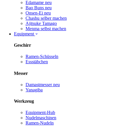
Edamame
neu
Bao Buns
neu
Onsen-Ei
neu
Chashu selber machen
Ajitsuke Tamago
Menma selbst machen
Equipment
Geschirr
Ramen-Schüsseln
Essstäbchen
Messer
Damastmesser
neu
Yanagiba
Werkzeug
Equipment-Hub
Nudelmaschinen
Ramen-Nudeln