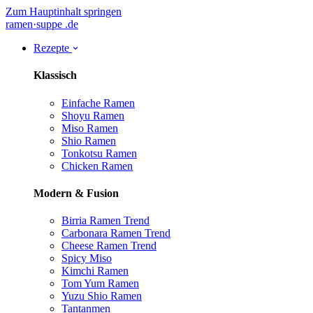
Zum Hauptinhalt springen
ramen
·
suppe
.de
Rezepte
Klassisch
Einfache Ramen
Shoyu Ramen
Miso Ramen
Shio Ramen
Tonkotsu Ramen
Chicken Ramen
Modern & Fusion
Birria Ramen
Trend
Carbonara Ramen
Trend
Cheese Ramen
Trend
Spicy Miso
Kimchi Ramen
Tom Yum Ramen
Yuzu Shio Ramen
Tantanmen