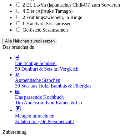
2
EL
La-Yu (japanisches Chili-Öl) zum Servieren
4
Eier (Ajitsuke Tamago)
2
Frühlingszwiebeln, in Ringe
1
Handvoll
Sojasprossen
Geröstete Sesamsamen
Alle Häkchen zurücksetzen
Das brauchst du
🥣
Die richtige Schüssel
50 Donburi & Sets im Vergleich
🥢
Authentische Stäbchen
30 Sets aus Holz, Bambus & Fiberglas
📖
Das passende Kochbuch
Tim Anderson, Ivan Ramen & Co.
Mengen umrechnen
Zutaten für jede Personenzahl
Zubereitung