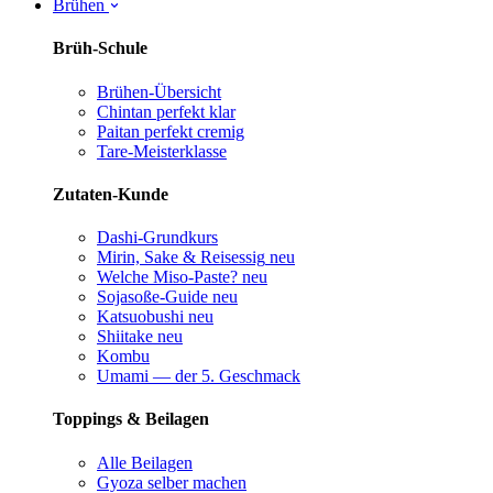
Brühen
Brüh-Schule
Brühen-Übersicht
Chintan perfekt
klar
Paitan perfekt
cremig
Tare-Meisterklasse
Zutaten-Kunde
Dashi-Grundkurs
Mirin, Sake & Reisessig
neu
Welche Miso-Paste?
neu
Sojasoße-Guide
neu
Katsuobushi
neu
Shiitake
neu
Kombu
Umami — der 5. Geschmack
Toppings & Beilagen
Alle Beilagen
Gyoza selber machen