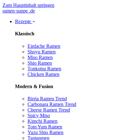
Zum Hauptinhalt springen
ramen
·
suppe
.de
Rezepte
Klassisch
Einfache Ramen
Shoyu Ramen
Miso Ramen
Shio Ramen
Tonkotsu Ramen
Chicken Ramen
Modern & Fusion
Birria Ramen
Trend
Carbonara Ramen
Trend
Cheese Ramen
Trend
Spicy Miso
Kimchi Ramen
Tom Yum Ramen
Yuzu Shio Ramen
Tantanmen