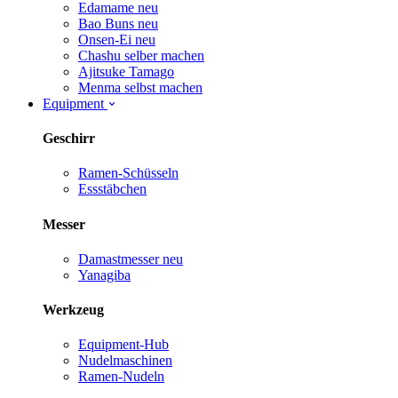
Edamame
neu
Bao Buns
neu
Onsen-Ei
neu
Chashu selber machen
Ajitsuke Tamago
Menma selbst machen
Equipment
Geschirr
Ramen-Schüsseln
Essstäbchen
Messer
Damastmesser
neu
Yanagiba
Werkzeug
Equipment-Hub
Nudelmaschinen
Ramen-Nudeln