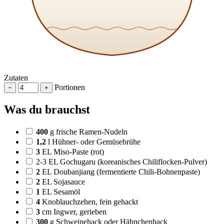
Zutaten
Portionen
−
+
Was du brauchst
400
g
frische Ramen-Nudeln
1,2
l
Hühner- oder Gemüsebrühe
3
EL
Miso-Paste (rot)
2-3 EL Gochugaru (koreanisches Chiliflocken-Pulver)
2
EL
Doubanjiang (fermentierte Chili-Bohnenpaste)
2
EL
Sojasauce
1
EL
Sesamöl
4
Knoblauchzehen, fein gehackt
3
cm
Ingwer, gerieben
300
g
Schweinehack oder Hähnchenhack