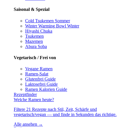
Saisonal & Spezial
Cold Tsukemen
Sommer
Winter Warming Bowl
Winter
Hiyashi Chuka
Tsukemen
Mazemen
Abura Soba
Vegetarisch / Frei von
Vegane Ramen
Ramen-Salat
Glutenfrei
Guide
Laktosefrei
Guide
Ramen Kalorien
Guide
Rezeptfinder
Welche Ramen heute?
Filtere 21 Rezepte nach Stil, Zeit, Schärfe und
vegetarisch/vegan — und finde in Sekunden das richtige.
Alle ansehen →