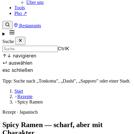
Über uns
Tools
Pho ↗
Restaurants
Suche
Ctrl
K
↑
↓
navigieren
↵
auswählen
esc
schließen
Tipp: Suche nach „Tonkotsu", „Dashi", „Sapporo" oder einer Stadt.
Start
Rezepte
Spicy Ramen
Rezept · Japanisch
Spicy Ramen — scharf, aber mit
Charakter