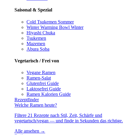
Saisonal & Spezial
Cold Tsukemen
Sommer
Winter Warming Bowl
Winter
Hiyashi Chuka
Tsukemen
Mazemen
Abura Soba
Vegetarisch / Frei von
Vegane Ramen
Ramen-Salat
Glutenfrei
Guide
Laktosefrei
Guide
Ramen Kalorien
Guide
Rezeptfinder
Welche Ramen heute?
Filtere 21 Rezepte nach Stil, Zeit, Schärfe und
vegetarisch/vegan — und finde in Sekunden das richtige.
Alle ansehen →