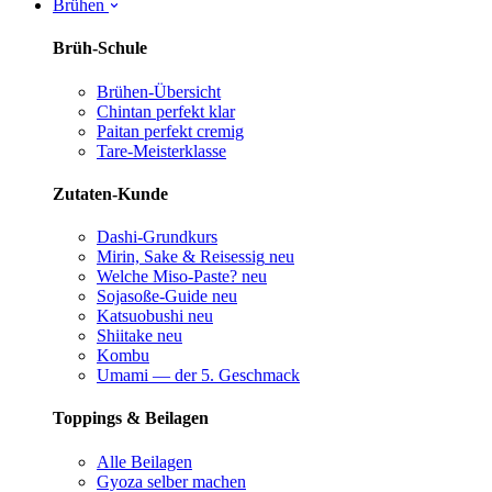
Brühen
Brüh-Schule
Brühen-Übersicht
Chintan perfekt
klar
Paitan perfekt
cremig
Tare-Meisterklasse
Zutaten-Kunde
Dashi-Grundkurs
Mirin, Sake & Reisessig
neu
Welche Miso-Paste?
neu
Sojasoße-Guide
neu
Katsuobushi
neu
Shiitake
neu
Kombu
Umami — der 5. Geschmack
Toppings & Beilagen
Alle Beilagen
Gyoza selber machen