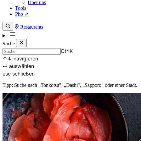
Über uns
Tools
Pho ↗
Restaurants
Suche
Ctrl
K
↑
↓
navigieren
↵
auswählen
esc
schließen
Tipp: Suche nach „Tonkotsu", „Dashi", „Sapporo" oder einer Stadt.