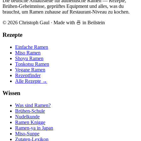
Die deutsche Anlaufstelle für authentische Ramen — Rezepte,
Brühen-Geheimnisse, geprüftes Equipment und alles, was du
brauchst, um Ramen zuhause auf Restaurant-Niveau zu kochen.
© 2026 Christoph Gaul
·
Made with 🍜 in Beilstein
Rezepte
Einfache Ramen
Miso Ramen
Shoyu Ramen
Tonkotsu Ramen
Vegane Ramen
Rezeptfinder
Alle Rezepte →
Wissen
Was sind Ramen?
Brühen-Schule
Nudelkunde
Ramen Knigge
Ramen-ya in Japan
Miso-Suppe
Zutaten-Lexikon