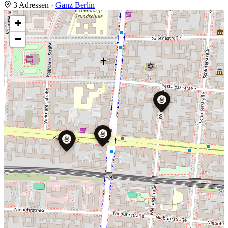
3 Adressen
·
Ganz Berlin
+
−
🍜
🍜
🍜