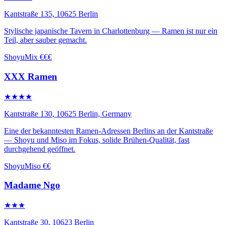
Kantstraße 135, 10625 Berlin
Stylische japanische Tavern in Charlottenburg — Ramen ist nur ein
Teil, aber sauber gemacht.
Shoyu
Mix
€€€
XXX Ramen
★★★★
Kantstraße 130, 10625 Berlin, Germany
Eine der bekanntesten Ramen-Adressen Berlins an der Kantstraße
— Shoyu und Miso im Fokus, solide Brühen-Qualität, fast
durchgehend geöffnet.
Shoyu
Miso
€€
Madame Ngo
★★★
Kantstraße 30, 10623 Berlin