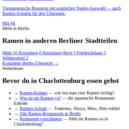
Vietnamesische Brasserie mit asiatischer Nudel-Auswahl — auch
Ramen-Schalen für den Übergang.
Mix
€€
Mehr in Berlin
Ramen in anderen Berliner Stadtteilen
Mitte
16
Kreuzberg
6
Prenzlauer Berg
5
Friedrichshain
3
Wilmersdorf
2
Komplette Berlin-Übersicht →
Weiterlesen
Bevor du in Charlottenburg essen gehst
→
Ramen-Knigge
— wie isst man eine Ramen richtig?
→
Was ist ein Ramen-ya?
— die japanische Restaurant-
Etikette
→
Brühen-Schule
— Tonkotsu, Shoyu, Miso, Shio erklärt
→
Alle Ramen-Restaurants in Berlin
→
Restaurant vorschlagen
— fehlt ein Ramen-ya in
Charlottenburg?