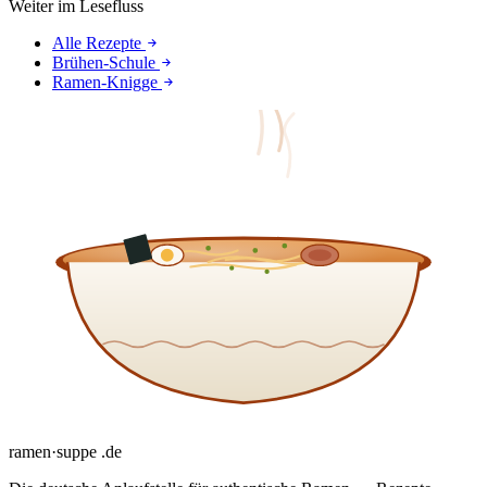
Weiter im Lesefluss
Alle Rezepte
Brühen-Schule
Ramen-Knigge
ramen
·
suppe
.de