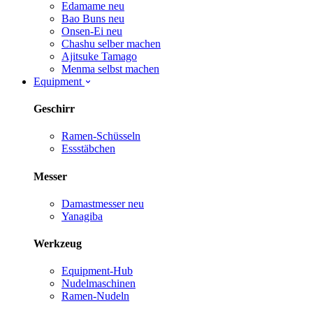
Edamame
neu
Bao Buns
neu
Onsen-Ei
neu
Chashu selber machen
Ajitsuke Tamago
Menma selbst machen
Equipment
Geschirr
Ramen-Schüsseln
Essstäbchen
Messer
Damastmesser
neu
Yanagiba
Werkzeug
Equipment-Hub
Nudelmaschinen
Ramen-Nudeln