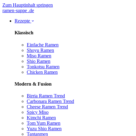
Zum Hauptinhalt springen
ramen
·
suppe
.de
Rezepte
Klassisch
Einfache Ramen
Shoyu Ramen
Miso Ramen
Shio Ramen
Tonkotsu Ramen
Chicken Ramen
Modern & Fusion
Birria Ramen
Trend
Carbonara Ramen
Trend
Cheese Ramen
Trend
Spicy Miso
Kimchi Ramen
Tom Yum Ramen
Yuzu Shio Ramen
Tantanmen