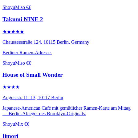
Shoyu
Miso
€€
Takumi NINE 2
★★★★★
Chausseestraße 124, 10115 Berlin, Germany
Berliner Ramen-Adresse.
Shoyu
Miso
€€
House of Small Wonder
★★★★
Auguststr. 11–13, 10117 Berlin
Japanese-American Café mit gemütlicher Ramen-Karte am Mittag
— Berlin-Ableger des Brooklyn-Originals.
Shoyu
Mix
€€
Iimori