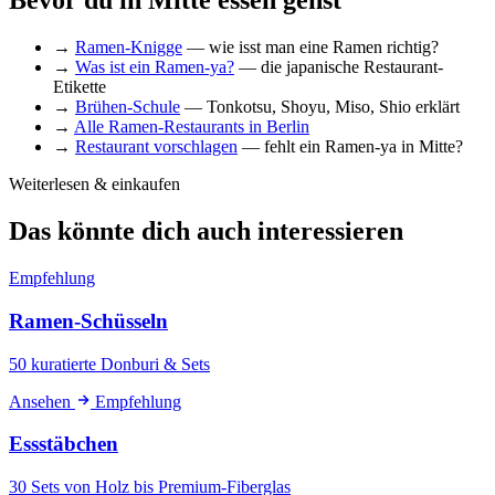
Bevor du in Mitte essen gehst
→
Ramen-Knigge
— wie isst man eine Ramen richtig?
→
Was ist ein Ramen-ya?
— die japanische Restaurant-
Etikette
→
Brühen-Schule
— Tonkotsu, Shoyu, Miso, Shio erklärt
→
Alle Ramen-Restaurants in Berlin
→
Restaurant vorschlagen
— fehlt ein Ramen-ya in Mitte?
Weiterlesen & einkaufen
Das könnte dich auch interessieren
Empfehlung
Ramen-Schüsseln
50 kuratierte Donburi & Sets
Ansehen
Empfehlung
Essstäbchen
30 Sets von Holz bis Premium-Fiberglas