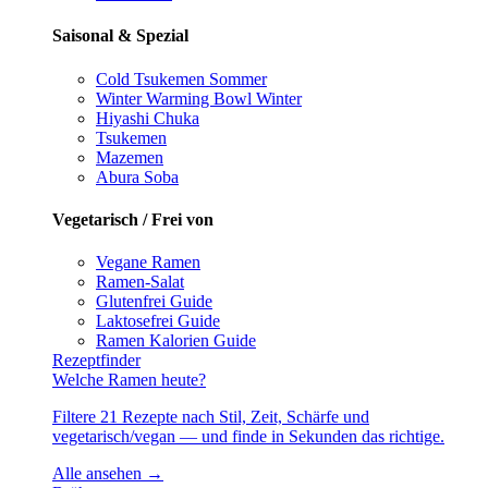
Saisonal & Spezial
Cold Tsukemen
Sommer
Winter Warming Bowl
Winter
Hiyashi Chuka
Tsukemen
Mazemen
Abura Soba
Vegetarisch / Frei von
Vegane Ramen
Ramen-Salat
Glutenfrei
Guide
Laktosefrei
Guide
Ramen Kalorien
Guide
Rezeptfinder
Welche Ramen heute?
Filtere 21 Rezepte nach Stil, Zeit, Schärfe und
vegetarisch/vegan — und finde in Sekunden das richtige.
Alle ansehen →