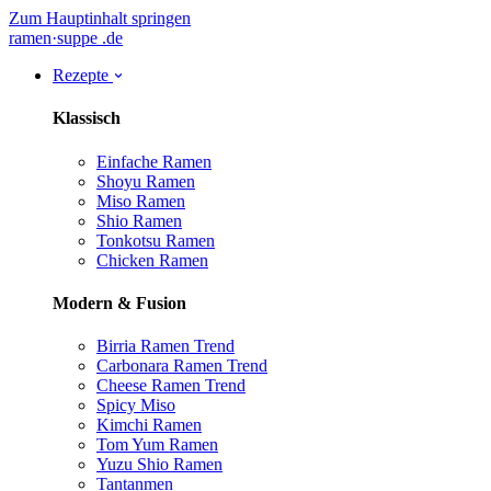
Zum Hauptinhalt springen
ramen
·
suppe
.de
Rezepte
Klassisch
Einfache Ramen
Shoyu Ramen
Miso Ramen
Shio Ramen
Tonkotsu Ramen
Chicken Ramen
Modern & Fusion
Birria Ramen
Trend
Carbonara Ramen
Trend
Cheese Ramen
Trend
Spicy Miso
Kimchi Ramen
Tom Yum Ramen
Yuzu Shio Ramen
Tantanmen