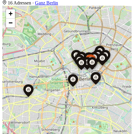
16 Adressen
·
Ganz Berlin
+
−
🍜
🍜
🍜
🍜
🍜
🍜
🍜
🍜
🍜
🍜
🍜
🍜
🍜
🍜
🍜
🍜