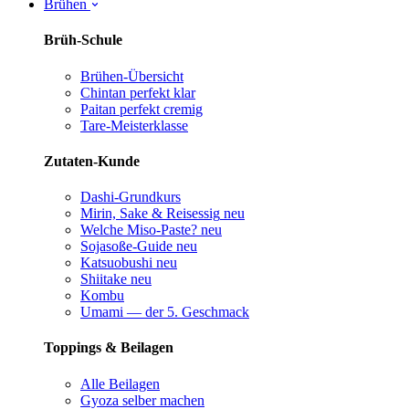
Brühen
Brüh-Schule
Brühen-Übersicht
Chintan perfekt
klar
Paitan perfekt
cremig
Tare-Meisterklasse
Zutaten-Kunde
Dashi-Grundkurs
Mirin, Sake & Reisessig
neu
Welche Miso-Paste?
neu
Sojasoße-Guide
neu
Katsuobushi
neu
Shiitake
neu
Kombu
Umami — der 5. Geschmack
Toppings & Beilagen
Alle Beilagen
Gyoza selber machen