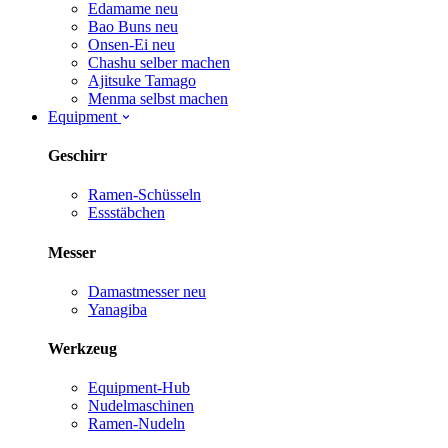
Edamame
neu
Bao Buns
neu
Onsen-Ei
neu
Chashu selber machen
Ajitsuke Tamago
Menma selbst machen
Equipment
Geschirr
Ramen-Schüsseln
Essstäbchen
Messer
Damastmesser
neu
Yanagiba
Werkzeug
Equipment-Hub
Nudelmaschinen
Ramen-Nudeln