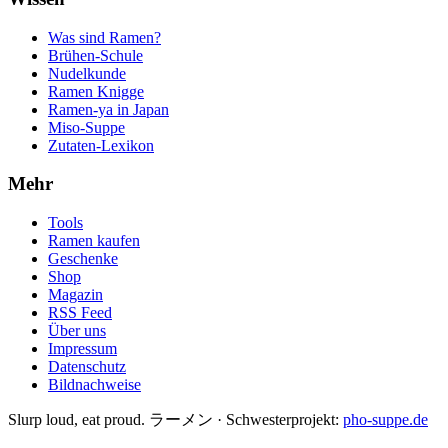
Was sind Ramen?
Brühen-Schule
Nudelkunde
Ramen Knigge
Ramen-ya in Japan
Miso-Suppe
Zutaten-Lexikon
Mehr
Tools
Ramen kaufen
Geschenke
Shop
Magazin
RSS Feed
Über uns
Impressum
Datenschutz
Bildnachweise
Slurp loud, eat proud. ラーメン
·
Schwesterprojekt:
pho-suppe.de