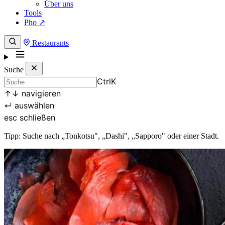
Über uns
Tools
Pho ↗
Restaurants
Suche
Ctrl
K
↑
↓
navigieren
↵
auswählen
esc
schließen
Tipp: Suche nach „Tonkotsu", „Dashi", „Sapporo" oder einer Stadt.