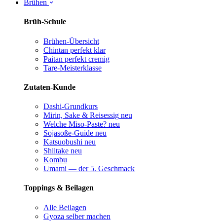
Brühen
Brüh-Schule
Brühen-Übersicht
Chintan perfekt
klar
Paitan perfekt
cremig
Tare-Meisterklasse
Zutaten-Kunde
Dashi-Grundkurs
Mirin, Sake & Reisessig
neu
Welche Miso-Paste?
neu
Sojasoße-Guide
neu
Katsuobushi
neu
Shiitake
neu
Kombu
Umami — der 5. Geschmack
Toppings & Beilagen
Alle Beilagen
Gyoza selber machen