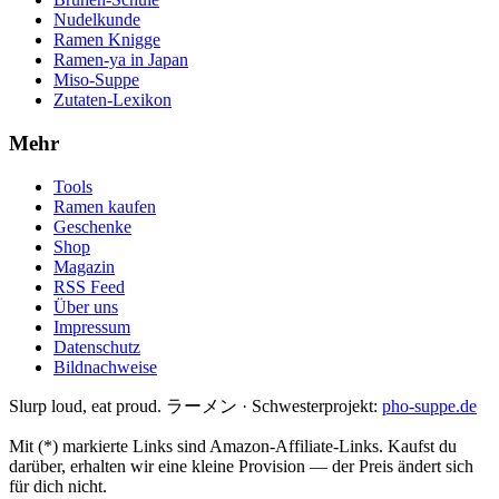
Nudelkunde
Ramen Knigge
Ramen-ya in Japan
Miso-Suppe
Zutaten-Lexikon
Mehr
Tools
Ramen kaufen
Geschenke
Shop
Magazin
RSS Feed
Über uns
Impressum
Datenschutz
Bildnachweise
Slurp loud, eat proud. ラーメン
·
Schwesterprojekt:
pho-suppe.de
Mit (*) markierte Links sind Amazon-Affiliate-Links. Kaufst du
darüber, erhalten wir eine kleine Provision — der Preis ändert sich
für dich nicht.