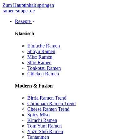
Zum Hauptinhalt springen
ramen
·
suppe
.de
Rezepte
Klassisch
Einfache Ramen
Shoyu Ramen
Miso Ramen
Shio Ramen
Tonkotsu Ramen
Chicken Ramen
Modern & Fusion
Birria Ramen
Trend
Carbonara Ramen
Trend
Cheese Ramen
Trend
Spicy Miso
Kimchi Ramen
Tom Yum Ramen
Yuzu Shio Ramen
Tantanmen