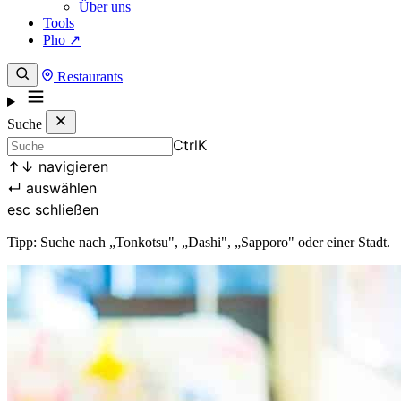
Über uns
Tools
Pho ↗
Restaurants
Suche
Ctrl
K
↑
↓
navigieren
↵
auswählen
esc
schließen
Tipp: Suche nach „Tonkotsu", „Dashi", „Sapporo" oder einer Stadt.