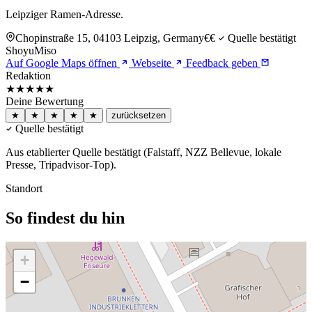
Leipziger Ramen-Adresse.
Chopinstraße 15, 04103 Leipzig, Germany
€€
Quelle bestätigt
Shoyu
Miso
Auf Google Maps öffnen
Webseite
Feedback geben
Redaktion
★★★★★
Deine Bewertung
★
★
★
★
★
zurücksetzen
Quelle bestätigt
Aus etablierter Quelle bestätigt (Falstaff, NZZ Bellevue, lokale
Presse, Tripadvisor-Top).
Standort
So findest du hin
+
−