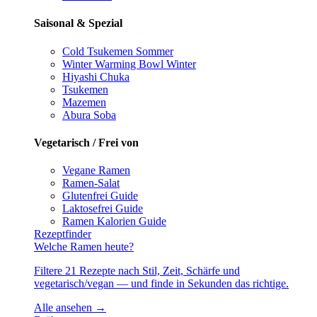
Saisonal & Spezial
Cold Tsukemen
Sommer
Winter Warming Bowl
Winter
Hiyashi Chuka
Tsukemen
Mazemen
Abura Soba
Vegetarisch / Frei von
Vegane Ramen
Ramen-Salat
Glutenfrei
Guide
Laktosefrei
Guide
Ramen Kalorien
Guide
Rezeptfinder
Welche Ramen heute?
Filtere 21 Rezepte nach Stil, Zeit, Schärfe und
vegetarisch/vegan — und finde in Sekunden das richtige.
Alle ansehen →