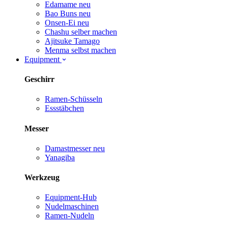
Edamame
neu
Bao Buns
neu
Onsen-Ei
neu
Chashu selber machen
Ajitsuke Tamago
Menma selbst machen
Equipment
Geschirr
Ramen-Schüsseln
Essstäbchen
Messer
Damastmesser
neu
Yanagiba
Werkzeug
Equipment-Hub
Nudelmaschinen
Ramen-Nudeln