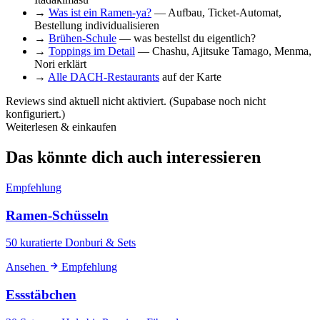
→
Was ist ein Ramen-ya?
— Aufbau, Ticket-Automat,
Bestellung individualisieren
→
Brühen-Schule
— was bestellst du eigentlich?
→
Toppings im Detail
— Chashu, Ajitsuke Tamago, Menma,
Nori erklärt
→
Alle DACH-Restaurants
auf der Karte
Reviews sind aktuell nicht aktiviert. (Supabase noch nicht
konfiguriert.)
Weiterlesen & einkaufen
Das könnte dich auch interessieren
Empfehlung
Ramen-Schüsseln
50 kuratierte Donburi & Sets
Ansehen
Empfehlung
Essstäbchen