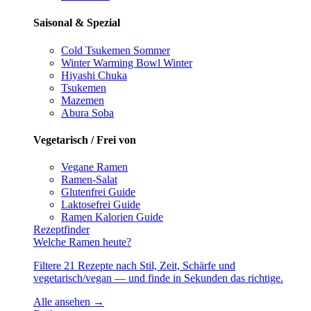
Saisonal & Spezial
Cold Tsukemen
Sommer
Winter Warming Bowl
Winter
Hiyashi Chuka
Tsukemen
Mazemen
Abura Soba
Vegetarisch / Frei von
Vegane Ramen
Ramen-Salat
Glutenfrei
Guide
Laktosefrei
Guide
Ramen Kalorien
Guide
Rezeptfinder
Welche Ramen heute?
Filtere 21 Rezepte nach Stil, Zeit, Schärfe und
vegetarisch/vegan — und finde in Sekunden das richtige.
Alle ansehen →