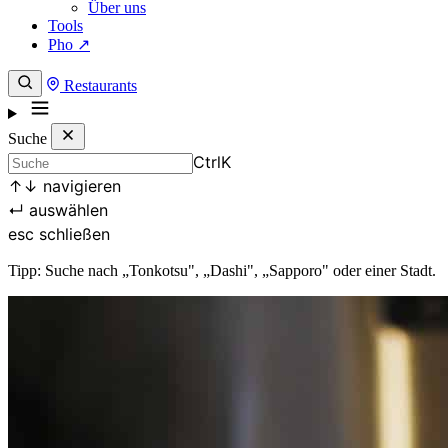
Über uns
Tools
Pho ↗
Restaurants
Suche
Ctrl
K
↑
↓
navigieren
↵
auswählen
esc
schließen
Tipp: Suche nach „Tonkotsu", „Dashi", „Sapporo" oder einer Stadt.