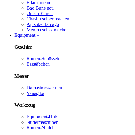
Edamame
neu
Bao Buns
neu
Onsen-Ei
neu
Chashu selber machen
Ajitsuke Tamago
Menma selbst machen
Equipment
Geschirr
Ramen-Schüsseln
Essstäbchen
Messer
Damastmesser
neu
Yanagiba
Werkzeug
Equipment-Hub
Nudelmaschinen
Ramen-Nudeln