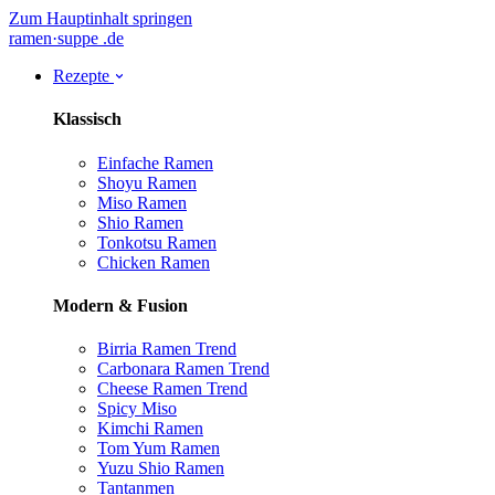
Zum Hauptinhalt springen
ramen
·
suppe
.de
Rezepte
Klassisch
Einfache Ramen
Shoyu Ramen
Miso Ramen
Shio Ramen
Tonkotsu Ramen
Chicken Ramen
Modern & Fusion
Birria Ramen
Trend
Carbonara Ramen
Trend
Cheese Ramen
Trend
Spicy Miso
Kimchi Ramen
Tom Yum Ramen
Yuzu Shio Ramen
Tantanmen