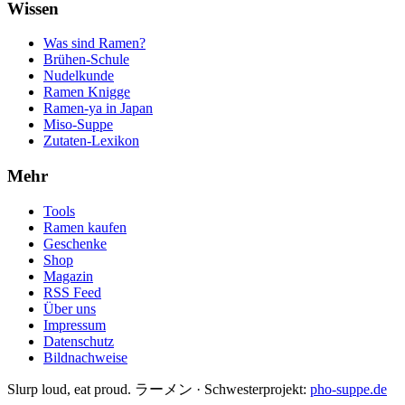
Wissen
Was sind Ramen?
Brühen-Schule
Nudelkunde
Ramen Knigge
Ramen-ya in Japan
Miso-Suppe
Zutaten-Lexikon
Mehr
Tools
Ramen kaufen
Geschenke
Shop
Magazin
RSS Feed
Über uns
Impressum
Datenschutz
Bildnachweise
Slurp loud, eat proud. ラーメン
·
Schwesterprojekt:
pho-suppe.de