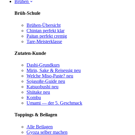
Brühen
Brüh-Schule
Brühen-Übersicht
Chintan perfekt
klar
Paitan perfekt
cremig
Tare-Meisterklasse
Zutaten-Kunde
Dashi-Grundkurs
Mirin, Sake & Reisessig
neu
Welche Miso-Paste?
neu
Sojasoße-Guide
neu
Katsuobushi
neu
Shiitake
neu
Kombu
Umami — der 5. Geschmack
Toppings & Beilagen
Alle Beilagen
Gyoza selber machen