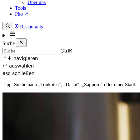
Über uns
Tools
Pho ↗
Restaurants
Suche
Ctrl
K
↑
↓
navigieren
↵
auswählen
esc
schließen
Tipp: Suche nach „Tonkotsu", „Dashi", „Sapporo" oder einer Stadt.