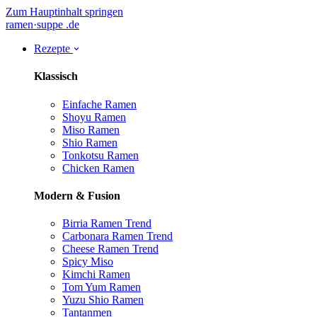
Zum Hauptinhalt springen
ramen
·
suppe
.de
Rezepte
Klassisch
Einfache Ramen
Shoyu Ramen
Miso Ramen
Shio Ramen
Tonkotsu Ramen
Chicken Ramen
Modern & Fusion
Birria Ramen
Trend
Carbonara Ramen
Trend
Cheese Ramen
Trend
Spicy Miso
Kimchi Ramen
Tom Yum Ramen
Yuzu Shio Ramen
Tantanmen