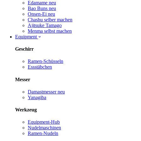
Edamame
neu
Bao Buns
neu
Onsen-Ei
neu
Chashu selber machen
Ajitsuke Tamago
Menma selbst machen
Equipment
Geschirr
Ramen-Schüsseln
Essstäbchen
Messer
Damastmesser
neu
Yanagiba
Werkzeug
Equipment-Hub
Nudelmaschinen
Ramen-Nudeln