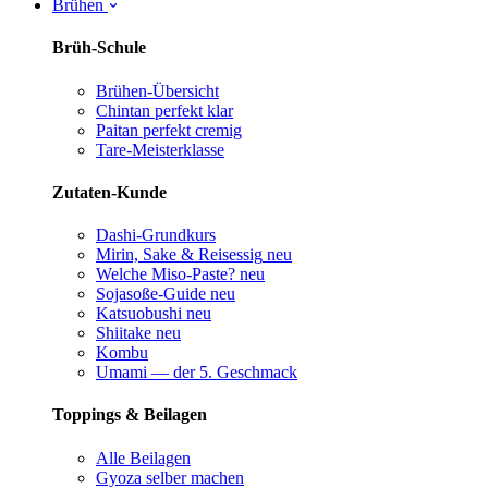
Brühen
Brüh-Schule
Brühen-Übersicht
Chintan perfekt
klar
Paitan perfekt
cremig
Tare-Meisterklasse
Zutaten-Kunde
Dashi-Grundkurs
Mirin, Sake & Reisessig
neu
Welche Miso-Paste?
neu
Sojasoße-Guide
neu
Katsuobushi
neu
Shiitake
neu
Kombu
Umami — der 5. Geschmack
Toppings & Beilagen
Alle Beilagen
Gyoza selber machen