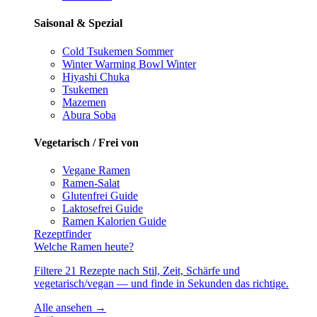
Saisonal & Spezial
Cold Tsukemen
Sommer
Winter Warming Bowl
Winter
Hiyashi Chuka
Tsukemen
Mazemen
Abura Soba
Vegetarisch / Frei von
Vegane Ramen
Ramen-Salat
Glutenfrei
Guide
Laktosefrei
Guide
Ramen Kalorien
Guide
Rezeptfinder
Welche Ramen heute?
Filtere 21 Rezepte nach Stil, Zeit, Schärfe und
vegetarisch/vegan — und finde in Sekunden das richtige.
Alle ansehen →