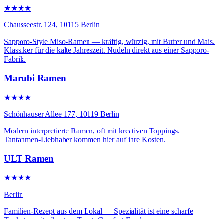
★★★★
Chausseestr. 124, 10115 Berlin
Sapporo-Style Miso-Ramen — kräftig, würzig, mit Butter und Mais.
Klassiker für die kalte Jahreszeit. Nudeln direkt aus einer Sapporo-
Fabrik.
Marubi Ramen
★★★★
Schönhauser Allee 177, 10119 Berlin
Modern interpretierte Ramen, oft mit kreativen Toppings.
Tantanmen-Liebhaber kommen hier auf ihre Kosten.
ULT Ramen
★★★★
Berlin
Familien-Rezept aus dem Lokal — Spezialität ist eine scharfe