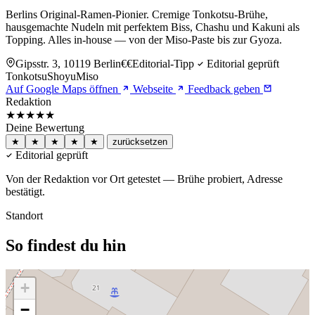
Berlins Original-Ramen-Pionier. Cremige Tonkotsu-Brühe,
hausgemachte Nudeln mit perfektem Biss, Chashu und Kakuni als
Topping. Alles in-house — von der Miso-Paste bis zur Gyoza.
Gipsstr. 3, 10119 Berlin
€€
Editorial-Tipp
Editorial geprüft
Tonkotsu
Shoyu
Miso
Auf Google Maps öffnen
Webseite
Feedback geben
Redaktion
★★★★★
Deine Bewertung
★
★
★
★
★
zurücksetzen
Editorial geprüft
Von der Redaktion vor Ort getestet — Brühe probiert, Adresse
bestätigt.
Standort
So findest du hin
+
−