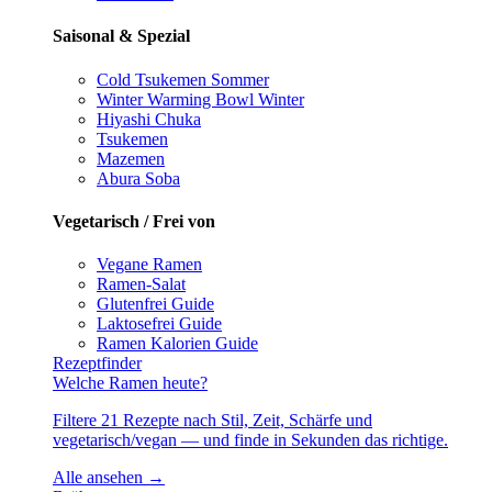
Saisonal & Spezial
Cold Tsukemen
Sommer
Winter Warming Bowl
Winter
Hiyashi Chuka
Tsukemen
Mazemen
Abura Soba
Vegetarisch / Frei von
Vegane Ramen
Ramen-Salat
Glutenfrei
Guide
Laktosefrei
Guide
Ramen Kalorien
Guide
Rezeptfinder
Welche Ramen heute?
Filtere 21 Rezepte nach Stil, Zeit, Schärfe und
vegetarisch/vegan — und finde in Sekunden das richtige.
Alle ansehen →