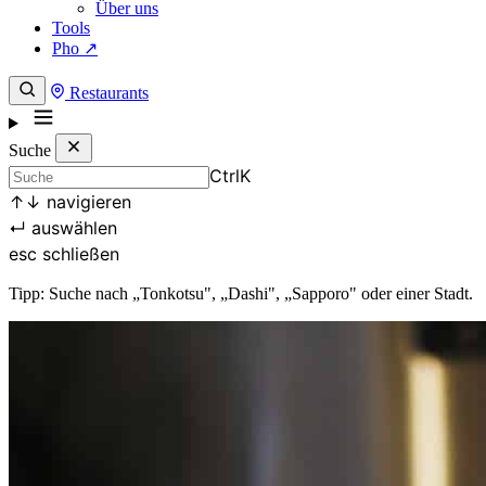
Über uns
Tools
Pho ↗
Restaurants
Suche
Ctrl
K
↑
↓
navigieren
↵
auswählen
esc
schließen
Tipp: Suche nach „Tonkotsu", „Dashi", „Sapporo" oder einer Stadt.