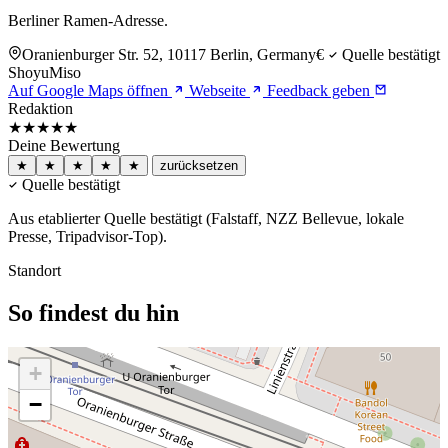
Berliner Ramen-Adresse.
Oranienburger Str. 52, 10117 Berlin, Germany
€
Quelle bestätigt
Shoyu
Miso
Auf Google Maps öffnen
Webseite
Feedback geben
Redaktion
★★★★★
Deine Bewertung
★
★
★
★
★
zurücksetzen
Quelle bestätigt
Aus etablierter Quelle bestätigt (Falstaff, NZZ Bellevue, lokale
Presse, Tripadvisor-Top).
Standort
So findest du hin
+
−