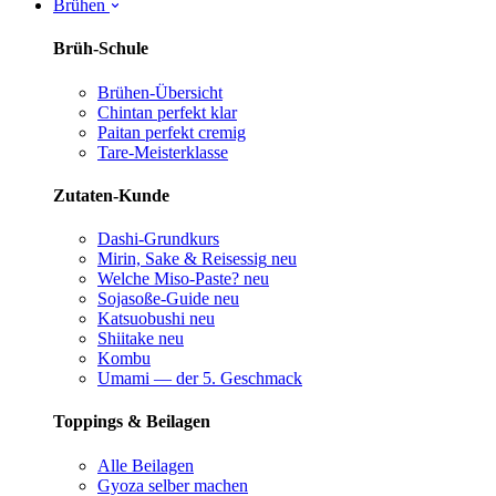
Brühen
Brüh-Schule
Brühen-Übersicht
Chintan perfekt
klar
Paitan perfekt
cremig
Tare-Meisterklasse
Zutaten-Kunde
Dashi-Grundkurs
Mirin, Sake & Reisessig
neu
Welche Miso-Paste?
neu
Sojasoße-Guide
neu
Katsuobushi
neu
Shiitake
neu
Kombu
Umami — der 5. Geschmack
Toppings & Beilagen
Alle Beilagen
Gyoza selber machen