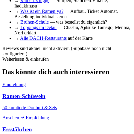
→
Ramen-Knigge
— Slurpen, Stäbchen-Etikette,
Itadakimasu
→
Was ist ein Ramen-ya?
— Aufbau, Ticket-Automat,
Bestellung individualisieren
→
Brühen-Schule
— was bestellst du eigentlich?
→
Toppings im Detail
— Chashu, Ajitsuke Tamago, Menma,
Nori erklärt
→
Alle DACH-Restaurants
auf der Karte
Reviews sind aktuell nicht aktiviert. (Supabase noch nicht
konfiguriert.)
Weiterlesen & einkaufen
Das könnte dich auch interessieren
Empfehlung
Ramen-Schüsseln
50 kuratierte Donburi & Sets
Ansehen
Empfehlung
Essstäbchen