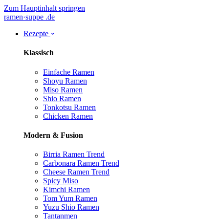
Zum Hauptinhalt springen
ramen
·
suppe
.de
Rezepte
Klassisch
Einfache Ramen
Shoyu Ramen
Miso Ramen
Shio Ramen
Tonkotsu Ramen
Chicken Ramen
Modern & Fusion
Birria Ramen
Trend
Carbonara Ramen
Trend
Cheese Ramen
Trend
Spicy Miso
Kimchi Ramen
Tom Yum Ramen
Yuzu Shio Ramen
Tantanmen