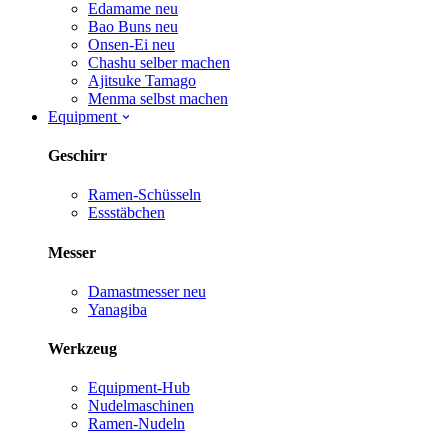
Edamame
neu
Bao Buns
neu
Onsen-Ei
neu
Chashu selber machen
Ajitsuke Tamago
Menma selbst machen
Equipment
Geschirr
Ramen-Schüsseln
Essstäbchen
Messer
Damastmesser
neu
Yanagiba
Werkzeug
Equipment-Hub
Nudelmaschinen
Ramen-Nudeln