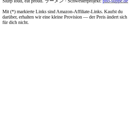
Slurp loud, eat proud. ラーメン
·
Schwesterprojekt:
pho-suppe.de
Mit (*) markierte Links sind Amazon-Affiliate-Links. Kaufst du
darüber, erhalten wir eine kleine Provision — der Preis ändert sich
für dich nicht.