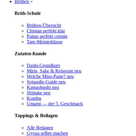
Brühen
Brüh-Schule
Brühen-Übersicht
Chintan perfekt
klar
Paitan perfekt
cremig
Tare-Meisterklasse
Zutaten-Kunde
Dashi-Grundkurs
Mirin, Sake & Reisessig
neu
Welche Miso-Paste?
neu
Sojasoße-Guide
neu
Katsuobushi
neu
Shiitake
neu
Kombu
Umami — der 5. Geschmack
Toppings & Beilagen
Alle Beilagen
Gyoza selber machen