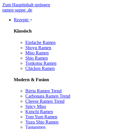
Zum Hauptinhalt springen
ramen
·
suppe
.de
Rezepte
Klassisch
Einfache Ramen
Shoyu Ramen
Miso Ramen
Shio Ramen
Tonkotsu Ramen
Chicken Ramen
Modern & Fusion
Birria Ramen
Trend
Carbonara Ramen
Trend
Cheese Ramen
Trend
Spicy Miso
Kimchi Ramen
Tom Yum Ramen
Yuzu Shio Ramen
Tantanmen