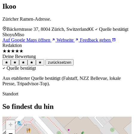
Ikoo
Züricher Ramen-Adresse.
Bäckerstrasse 37, 8004 Zürich, Switzerland
€€
Quelle bestätigt
Shoyu
Miso
Auf Google Maps öffnen
Webseite
Feedback geben
Redaktion
★★★★
★
Deine Bewertung
★
★
★
★
★
zurücksetzen
Quelle bestätigt
Aus etablierter Quelle bestätigt (Falstaff, NZZ Bellevue, lokale
Presse, Tripadvisor-Top).
Standort
So findest du hin
+
−