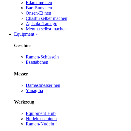
Edamame
neu
Bao Buns
neu
Onsen-Ei
neu
Chashu selber machen
Ajitsuke Tamago
Menma selbst machen
Equipment
Geschirr
Ramen-Schüsseln
Essstäbchen
Messer
Damastmesser
neu
Yanagiba
Werkzeug
Equipment-Hub
Nudelmaschinen
Ramen-Nudeln