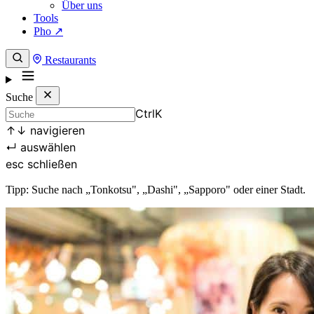
Über uns
Tools
Pho ↗
Restaurants
Suche
Ctrl
K
↑
↓
navigieren
↵
auswählen
esc
schließen
Tipp: Suche nach „Tonkotsu", „Dashi", „Sapporo" oder einer Stadt.