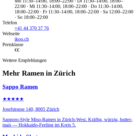
Mo 11:30–14:00, 18:00–22:00 · Di 11:30–14:00, 18:00–
22:00 · Mi 11:30–14:00, 18:00–22:00 · Do 11:30–14:00,
18:00–22:00 · Fr 11:30–14:00, 18:00–22:00 · Sa 12:00–22:00
· So 18:00–22:00
Telefon
+41 44 370 37 76
Webseite
ikoo.ch
Preisklasse
€€
Weitere Empfehlungen
Mehr Ramen in Zürich
Sappo Ramen
★★★★★
Josefstrasse 140, 8005 Zürich
Sapporo-Style Miso-Ramen in Zürich-West. Kräftig, würzig, butter-
mais — Hokkaido-Feeling im Kreis 5.