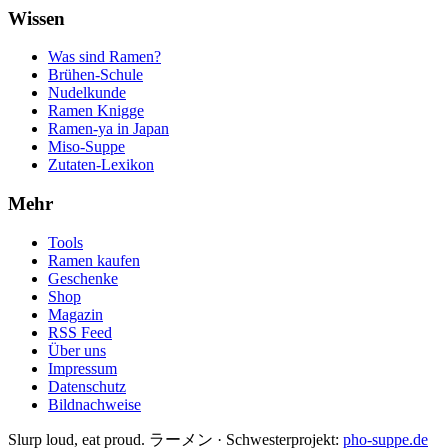
Wissen
Was sind Ramen?
Brühen-Schule
Nudelkunde
Ramen Knigge
Ramen-ya in Japan
Miso-Suppe
Zutaten-Lexikon
Mehr
Tools
Ramen kaufen
Geschenke
Shop
Magazin
RSS Feed
Über uns
Impressum
Datenschutz
Bildnachweise
Slurp loud, eat proud. ラーメン
·
Schwesterprojekt:
pho-suppe.de