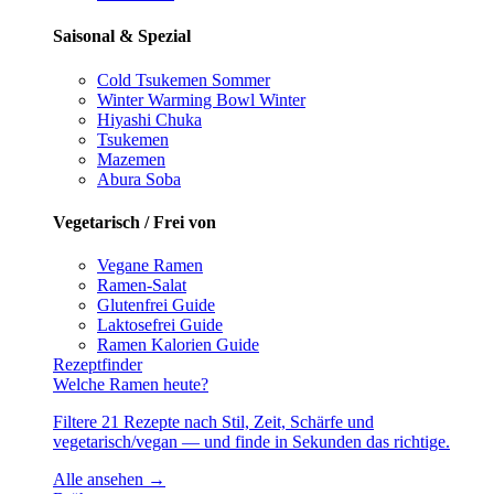
Saisonal & Spezial
Cold Tsukemen
Sommer
Winter Warming Bowl
Winter
Hiyashi Chuka
Tsukemen
Mazemen
Abura Soba
Vegetarisch / Frei von
Vegane Ramen
Ramen-Salat
Glutenfrei
Guide
Laktosefrei
Guide
Ramen Kalorien
Guide
Rezeptfinder
Welche Ramen heute?
Filtere 21 Rezepte nach Stil, Zeit, Schärfe und
vegetarisch/vegan — und finde in Sekunden das richtige.
Alle ansehen →