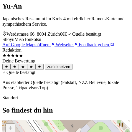
Yu-An
Japanisches Restaurant im Kreis 4 mit ehrlicher Ramen-Karte und
sympathischem Service.
Werdstrasse 66, 8004 Zürich
€€€
Quelle bestätigt
Shoyu
Miso
Tonkotsu
Auf Google Maps öffnen
Webseite
Feedback geben
Redaktion
★★★★
★
Deine Bewertung
★
★
★
★
★
zurücksetzen
Quelle bestätigt
Aus etablierter Quelle bestätigt (Falstaff, NZZ Bellevue, lokale
Presse, Tripadvisor-Top).
Standort
So findest du hin
+