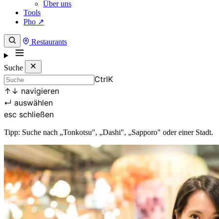
Über uns
Tools
Pho ↗
Restaurants
Suche
Ctrl
K
↑
↓
navigieren
↵
auswählen
esc
schließen
Tipp: Suche nach „Tonkotsu", „Dashi", „Sapporo" oder einer Stadt.