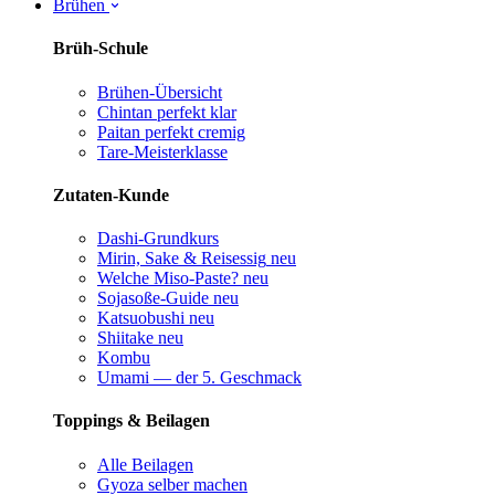
Brühen
Brüh-Schule
Brühen-Übersicht
Chintan perfekt
klar
Paitan perfekt
cremig
Tare-Meisterklasse
Zutaten-Kunde
Dashi-Grundkurs
Mirin, Sake & Reisessig
neu
Welche Miso-Paste?
neu
Sojasoße-Guide
neu
Katsuobushi
neu
Shiitake
neu
Kombu
Umami — der 5. Geschmack
Toppings & Beilagen
Alle Beilagen
Gyoza selber machen