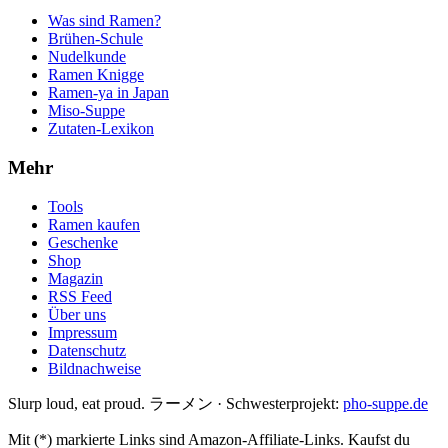
Was sind Ramen?
Brühen-Schule
Nudelkunde
Ramen Knigge
Ramen-ya in Japan
Miso-Suppe
Zutaten-Lexikon
Mehr
Tools
Ramen kaufen
Geschenke
Shop
Magazin
RSS Feed
Über uns
Impressum
Datenschutz
Bildnachweise
Slurp loud, eat proud. ラーメン
·
Schwesterprojekt:
pho-suppe.de
Mit (*) markierte Links sind Amazon-Affiliate-Links. Kaufst du