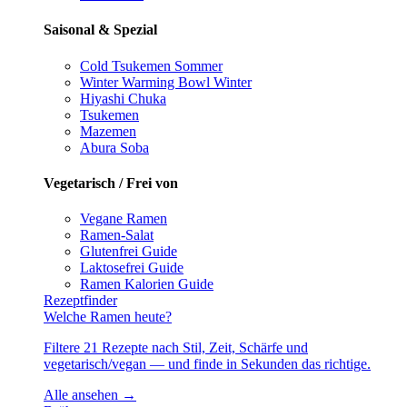
Saisonal & Spezial
Cold Tsukemen
Sommer
Winter Warming Bowl
Winter
Hiyashi Chuka
Tsukemen
Mazemen
Abura Soba
Vegetarisch / Frei von
Vegane Ramen
Ramen-Salat
Glutenfrei
Guide
Laktosefrei
Guide
Ramen Kalorien
Guide
Rezeptfinder
Welche Ramen heute?
Filtere 21 Rezepte nach Stil, Zeit, Schärfe und
vegetarisch/vegan — und finde in Sekunden das richtige.
Alle ansehen →