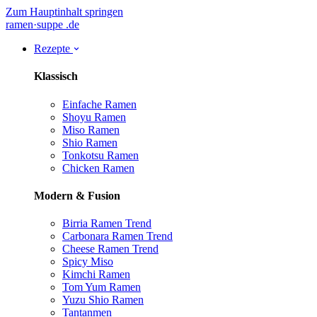
Zum Hauptinhalt springen
ramen
·
suppe
.de
Rezepte
Klassisch
Einfache Ramen
Shoyu Ramen
Miso Ramen
Shio Ramen
Tonkotsu Ramen
Chicken Ramen
Modern & Fusion
Birria Ramen
Trend
Carbonara Ramen
Trend
Cheese Ramen
Trend
Spicy Miso
Kimchi Ramen
Tom Yum Ramen
Yuzu Shio Ramen
Tantanmen