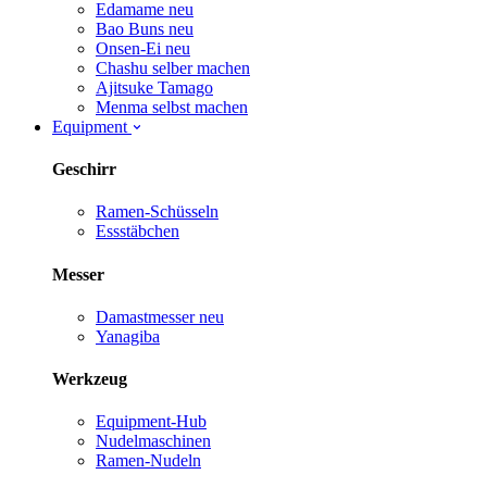
Edamame
neu
Bao Buns
neu
Onsen-Ei
neu
Chashu selber machen
Ajitsuke Tamago
Menma selbst machen
Equipment
Geschirr
Ramen-Schüsseln
Essstäbchen
Messer
Damastmesser
neu
Yanagiba
Werkzeug
Equipment-Hub
Nudelmaschinen
Ramen-Nudeln