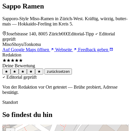
Sappo Ramen
Sapporo-Style Miso-Ramen in Zürich-West. Kräftig, würzig, butter-
mais — Hokkaido-Feeling im Kreis 5.
Josefstrasse 140, 8005 Zürich
€€€
Editorial-Tipp
Editorial
geprüft
Miso
Shoyu
Tonkotsu
Auf Google Maps öffnen
Webseite
Feedback geben
Redaktion
★★★★★
Deine Bewertung
★
★
★
★
★
zurücksetzen
Editorial geprüft
Von der Redaktion vor Ort getestet — Brühe probiert, Adresse
bestätigt.
Standort
So findest du hin