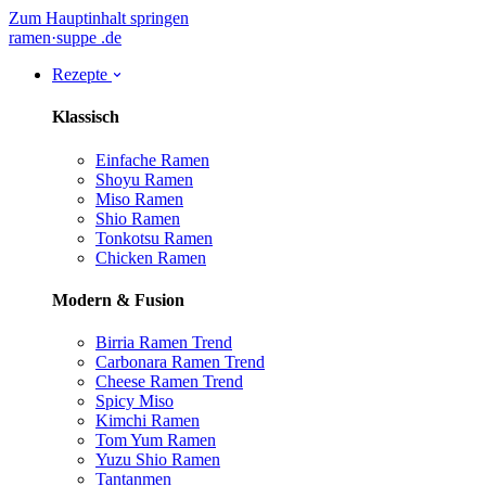
Zum Hauptinhalt springen
ramen
·
suppe
.de
Rezepte
Klassisch
Einfache Ramen
Shoyu Ramen
Miso Ramen
Shio Ramen
Tonkotsu Ramen
Chicken Ramen
Modern & Fusion
Birria Ramen
Trend
Carbonara Ramen
Trend
Cheese Ramen
Trend
Spicy Miso
Kimchi Ramen
Tom Yum Ramen
Yuzu Shio Ramen
Tantanmen