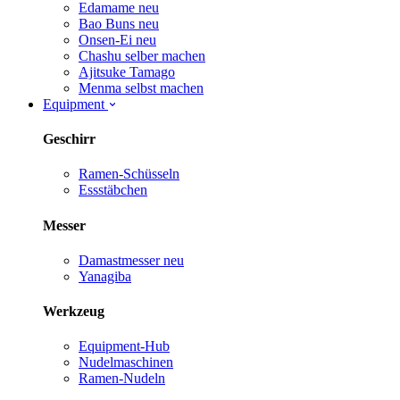
Edamame
neu
Bao Buns
neu
Onsen-Ei
neu
Chashu selber machen
Ajitsuke Tamago
Menma selbst machen
Equipment
Geschirr
Ramen-Schüsseln
Essstäbchen
Messer
Damastmesser
neu
Yanagiba
Werkzeug
Equipment-Hub
Nudelmaschinen
Ramen-Nudeln