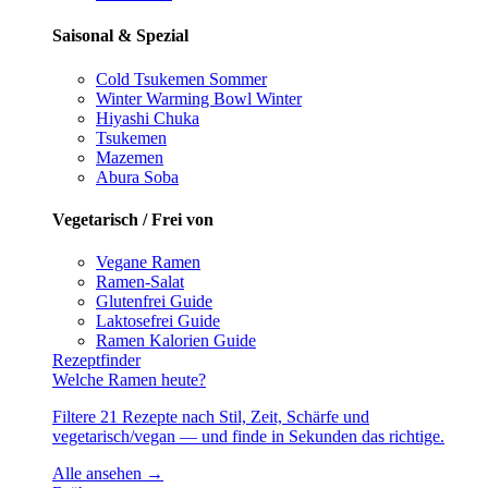
Saisonal & Spezial
Cold Tsukemen
Sommer
Winter Warming Bowl
Winter
Hiyashi Chuka
Tsukemen
Mazemen
Abura Soba
Vegetarisch / Frei von
Vegane Ramen
Ramen-Salat
Glutenfrei
Guide
Laktosefrei
Guide
Ramen Kalorien
Guide
Rezeptfinder
Welche Ramen heute?
Filtere 21 Rezepte nach Stil, Zeit, Schärfe und
vegetarisch/vegan — und finde in Sekunden das richtige.
Alle ansehen →