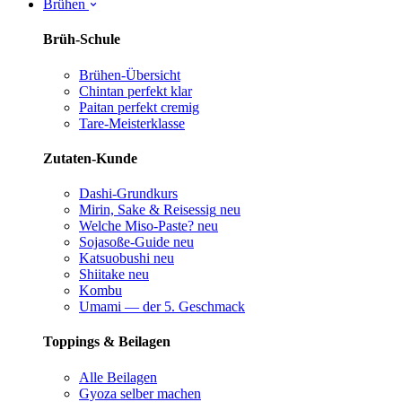
Brühen
Brüh-Schule
Brühen-Übersicht
Chintan perfekt
klar
Paitan perfekt
cremig
Tare-Meisterklasse
Zutaten-Kunde
Dashi-Grundkurs
Mirin, Sake & Reisessig
neu
Welche Miso-Paste?
neu
Sojasoße-Guide
neu
Katsuobushi
neu
Shiitake
neu
Kombu
Umami — der 5. Geschmack
Toppings & Beilagen
Alle Beilagen
Gyoza selber machen