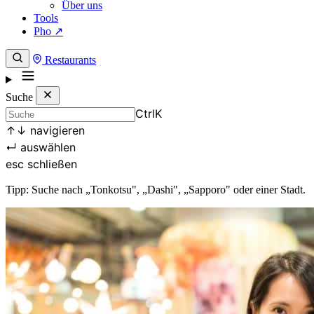
Über uns
Tools
Pho ↗
Restaurants
Suche
Ctrl
K
↑
↓
navigieren
↵
auswählen
esc
schließen
Tipp: Suche nach „Tonkotsu", „Dashi", „Sapporo" oder einer Stadt.