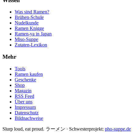
Wissen
Was sind Ramen?
Brühen-Schule
Nudelkunde
Ramen Knigge
Ramen-ya in Japan
Miso-Suppe
Zutaten-Lexikon
Mehr
Tools
Ramen kaufen
Geschenke
Shop
Magazin
RSS Feed
Über uns
Impressum
Datenschutz
Bildnachweise
Slurp loud, eat proud. ラーメン
·
Schwesterprojekt:
pho-suppe.de