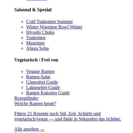
Saisonal & Spezial
Cold Tsukemen
Sommer
Winter Warming Bowl
Winter
Hiyashi Chuka
Tsukemen
Mazemen
Abura Soba
Vegetarisch / Frei von
Vegane Ramen
Ramen-Salat
Glutenfrei
Guide
Laktosefrei
Guide
Ramen Kalorien
Guide
Rezeptfinder
Welche Ramen heute?
Filtere 21 Rezepte nach Stil, Zeit, Schärfe und
vegetarisch/vegan — und finde in Sekunden das richtige.
Alle ansehen →