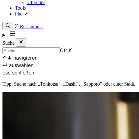
Über uns
Tools
Pho ↗
Restaurants
Suche
Ctrl
K
↑
↓
navigieren
↵
auswählen
esc
schließen
Tipp: Suche nach „Tonkotsu", „Dashi", „Sapporo" oder einer Stadt.