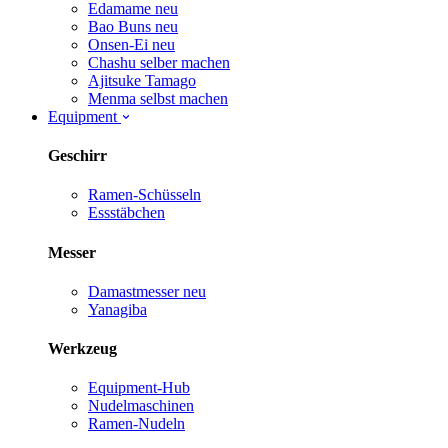
Edamame
neu
Bao Buns
neu
Onsen-Ei
neu
Chashu selber machen
Ajitsuke Tamago
Menma selbst machen
Equipment
Geschirr
Ramen-Schüsseln
Essstäbchen
Messer
Damastmesser
neu
Yanagiba
Werkzeug
Equipment-Hub
Nudelmaschinen
Ramen-Nudeln