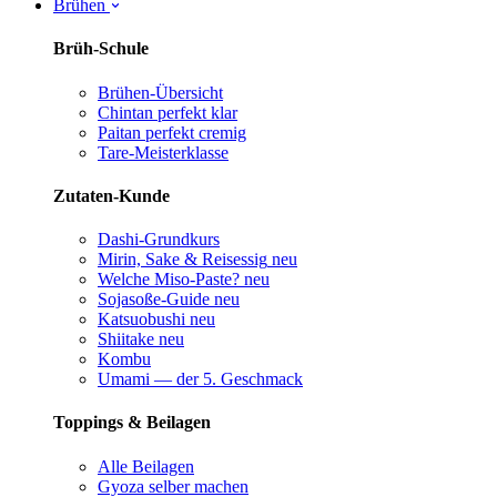
Brühen
Brüh-Schule
Brühen-Übersicht
Chintan perfekt
klar
Paitan perfekt
cremig
Tare-Meisterklasse
Zutaten-Kunde
Dashi-Grundkurs
Mirin, Sake & Reisessig
neu
Welche Miso-Paste?
neu
Sojasoße-Guide
neu
Katsuobushi
neu
Shiitake
neu
Kombu
Umami — der 5. Geschmack
Toppings & Beilagen
Alle Beilagen
Gyoza selber machen