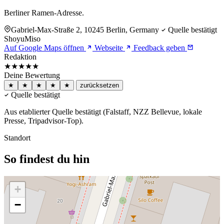
Berliner Ramen-Adresse.
Gabriel-Max-Straße 2, 10245 Berlin, Germany
Quelle bestätigt
Shoyu
Miso
Auf Google Maps öffnen
Webseite
Feedback geben
Redaktion
★★★★★
Deine Bewertung
★
★
★
★
★
zurücksetzen
Quelle bestätigt
Aus etablierter Quelle bestätigt (Falstaff, NZZ Bellevue, lokale
Presse, Tripadvisor-Top).
Standort
So findest du hin
+
−