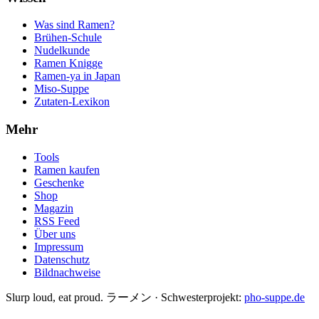
Was sind Ramen?
Brühen-Schule
Nudelkunde
Ramen Knigge
Ramen-ya in Japan
Miso-Suppe
Zutaten-Lexikon
Mehr
Tools
Ramen kaufen
Geschenke
Shop
Magazin
RSS Feed
Über uns
Impressum
Datenschutz
Bildnachweise
Slurp loud, eat proud. ラーメン
·
Schwesterprojekt:
pho-suppe.de