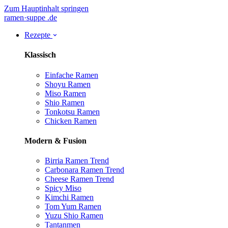
Zum Hauptinhalt springen
ramen
·
suppe
.de
Rezepte
Klassisch
Einfache Ramen
Shoyu Ramen
Miso Ramen
Shio Ramen
Tonkotsu Ramen
Chicken Ramen
Modern & Fusion
Birria Ramen
Trend
Carbonara Ramen
Trend
Cheese Ramen
Trend
Spicy Miso
Kimchi Ramen
Tom Yum Ramen
Yuzu Shio Ramen
Tantanmen