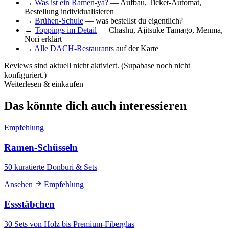
→
Was ist ein Ramen-ya?
— Aufbau, Ticket-Automat,
Bestellung individualisieren
→
Brühen-Schule
— was bestellst du eigentlich?
→
Toppings im Detail
— Chashu, Ajitsuke Tamago, Menma,
Nori erklärt
→
Alle DACH-Restaurants
auf der Karte
Reviews sind aktuell nicht aktiviert. (Supabase noch nicht
konfiguriert.)
Weiterlesen & einkaufen
Das könnte dich auch interessieren
Empfehlung
Ramen-Schüsseln
50 kuratierte Donburi & Sets
Ansehen
Empfehlung
Essstäbchen
30 Sets von Holz bis Premium-Fiberglas