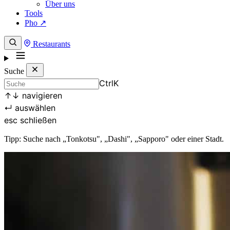
Über uns
Tools
Pho ↗
Restaurants
Suche
Ctrl
K
↑
↓
navigieren
↵
auswählen
esc
schließen
Tipp: Suche nach „Tonkotsu", „Dashi", „Sapporo" oder einer Stadt.