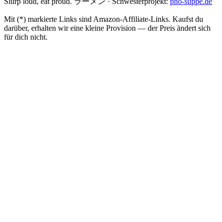
Slurp loud, eat proud. ラーメン
·
Schwesterprojekt:
pho-suppe.de
Mit (*) markierte Links sind Amazon-Affiliate-Links. Kaufst du
darüber, erhalten wir eine kleine Provision — der Preis ändert sich
für dich nicht.