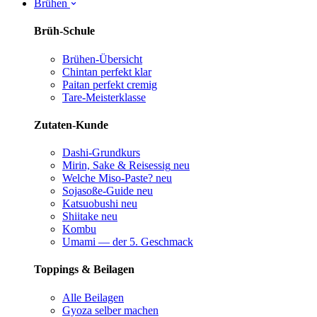
Brühen
Brüh-Schule
Brühen-Übersicht
Chintan perfekt
klar
Paitan perfekt
cremig
Tare-Meisterklasse
Zutaten-Kunde
Dashi-Grundkurs
Mirin, Sake & Reisessig
neu
Welche Miso-Paste?
neu
Sojasoße-Guide
neu
Katsuobushi
neu
Shiitake
neu
Kombu
Umami — der 5. Geschmack
Toppings & Beilagen
Alle Beilagen
Gyoza selber machen