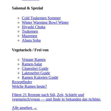
Saisonal & Spezial
Cold Tsukemen
Sommer
Winter Warming Bowl
Winter
Hiyashi Chuka
Tsukemen
Mazemen
Abura Soba
Vegetarisch / Frei von
Vegane Ramen
Ramen-Salat
Glutenfrei
Guide
Laktosefrei
Guide
Ramen Kalorien
Guide
Rezeptfinder
Welche Ramen heute?
Filtere 21 Rezepte nach Stil, Zeit, Schärfe und
vegetarisch/vegan — und finde in Sekunden das richtige.
Alle ansehen →