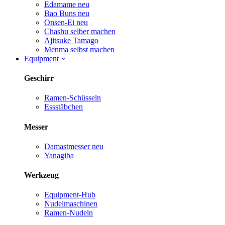
Edamame
neu
Bao Buns
neu
Onsen-Ei
neu
Chashu selber machen
Ajitsuke Tamago
Menma selbst machen
Equipment
Geschirr
Ramen-Schüsseln
Essstäbchen
Messer
Damastmesser
neu
Yanagiba
Werkzeug
Equipment-Hub
Nudelmaschinen
Ramen-Nudeln