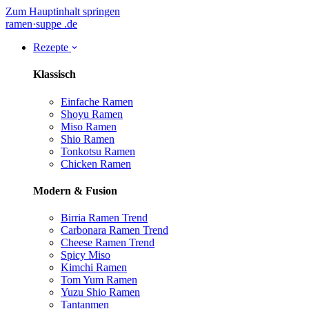
Zum Hauptinhalt springen
ramen
·
suppe
.de
Rezepte
Klassisch
Einfache Ramen
Shoyu Ramen
Miso Ramen
Shio Ramen
Tonkotsu Ramen
Chicken Ramen
Modern & Fusion
Birria Ramen
Trend
Carbonara Ramen
Trend
Cheese Ramen
Trend
Spicy Miso
Kimchi Ramen
Tom Yum Ramen
Yuzu Shio Ramen
Tantanmen