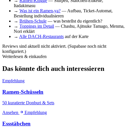
→
Ramen-Knigge
— Slurpen, Stäbchen-Etikette,
Itadakimasu
→
Was ist ein Ramen-ya?
— Aufbau, Ticket-Automat,
Bestellung individualisieren
→
Brühen-Schule
— was bestellst du eigentlich?
→
Toppings im Detail
— Chashu, Ajitsuke Tamago, Menma,
Nori erklärt
→
Alle DACH-Restaurants
auf der Karte
Reviews sind aktuell nicht aktiviert. (Supabase noch nicht
konfiguriert.)
Weiterlesen & einkaufen
Das könnte dich auch interessieren
Empfehlung
Ramen-Schüsseln
50 kuratierte Donburi & Sets
Ansehen
Empfehlung
Essstäbchen