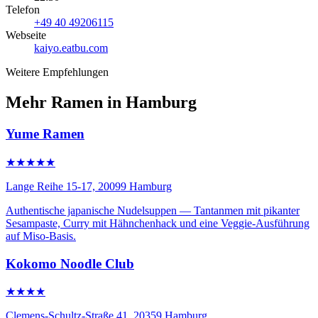
Telefon
+49 40 49206115
Webseite
kaiyo.eatbu.com
Weitere Empfehlungen
Mehr Ramen in Hamburg
Yume Ramen
★★★★★
Lange Reihe 15-17, 20099 Hamburg
Authentische japanische Nudelsuppen — Tantanmen mit pikanter
Sesampaste, Curry mit Hähnchenhack und eine Veggie-Ausführung
auf Miso-Basis.
Kokomo Noodle Club
★★★★
Clemens-Schultz-Straße 41, 20359 Hamburg