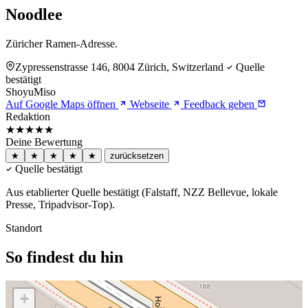
Noodlee
Züricher Ramen-Adresse.
Zypressenstrasse 146, 8004 Zürich, Switzerland
Quelle
bestätigt
Shoyu
Miso
Auf Google Maps öffnen
Webseite
Feedback geben
Redaktion
★★★★★
Deine Bewertung
★
★
★
★
★
zurücksetzen
Quelle bestätigt
Aus etablierter Quelle bestätigt (Falstaff, NZZ Bellevue, lokale
Presse, Tripadvisor-Top).
Standort
So findest du hin
+