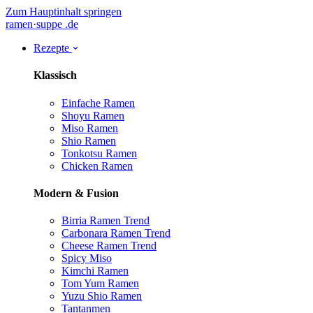
Zum Hauptinhalt springen
ramen
·
suppe
.de
Rezepte
Klassisch
Einfache Ramen
Shoyu Ramen
Miso Ramen
Shio Ramen
Tonkotsu Ramen
Chicken Ramen
Modern & Fusion
Birria Ramen
Trend
Carbonara Ramen
Trend
Cheese Ramen
Trend
Spicy Miso
Kimchi Ramen
Tom Yum Ramen
Yuzu Shio Ramen
Tantanmen