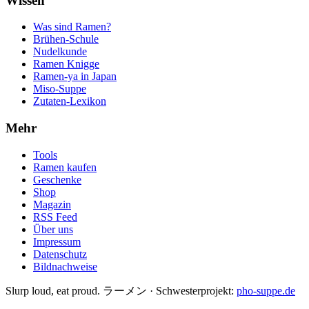
Wissen
Was sind Ramen?
Brühen-Schule
Nudelkunde
Ramen Knigge
Ramen-ya in Japan
Miso-Suppe
Zutaten-Lexikon
Mehr
Tools
Ramen kaufen
Geschenke
Shop
Magazin
RSS Feed
Über uns
Impressum
Datenschutz
Bildnachweise
Slurp loud, eat proud. ラーメン
·
Schwesterprojekt:
pho-suppe.de