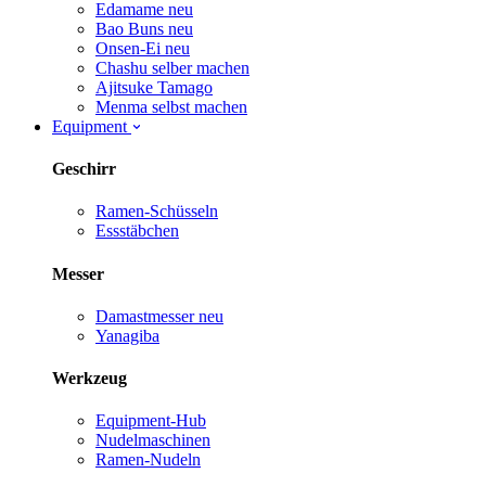
Edamame
neu
Bao Buns
neu
Onsen-Ei
neu
Chashu selber machen
Ajitsuke Tamago
Menma selbst machen
Equipment
Geschirr
Ramen-Schüsseln
Essstäbchen
Messer
Damastmesser
neu
Yanagiba
Werkzeug
Equipment-Hub
Nudelmaschinen
Ramen-Nudeln