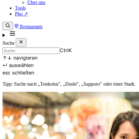
Über uns
Tools
Pho ↗
Restaurants
Suche
Ctrl
K
↑
↓
navigieren
↵
auswählen
esc
schließen
Tipp: Suche nach „Tonkotsu", „Dashi", „Sapporo" oder einer Stadt.