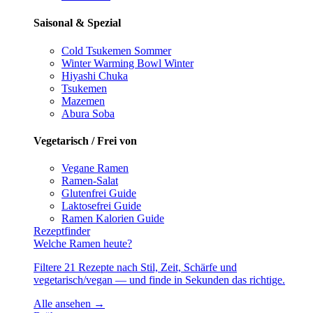
Saisonal & Spezial
Cold Tsukemen
Sommer
Winter Warming Bowl
Winter
Hiyashi Chuka
Tsukemen
Mazemen
Abura Soba
Vegetarisch / Frei von
Vegane Ramen
Ramen-Salat
Glutenfrei
Guide
Laktosefrei
Guide
Ramen Kalorien
Guide
Rezeptfinder
Welche Ramen heute?
Filtere 21 Rezepte nach Stil, Zeit, Schärfe und
vegetarisch/vegan — und finde in Sekunden das richtige.
Alle ansehen →