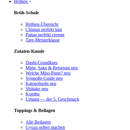
Brühen
Brüh-Schule
Brühen-Übersicht
Chintan perfekt
klar
Paitan perfekt
cremig
Tare-Meisterklasse
Zutaten-Kunde
Dashi-Grundkurs
Mirin, Sake & Reisessig
neu
Welche Miso-Paste?
neu
Sojasoße-Guide
neu
Katsuobushi
neu
Shiitake
neu
Kombu
Umami — der 5. Geschmack
Toppings & Beilagen
Alle Beilagen
Gyoza selber machen