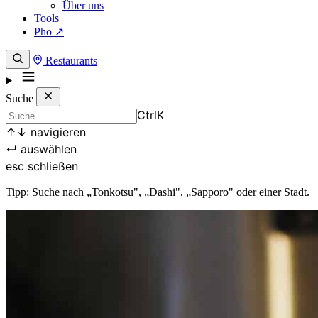
Über uns
Tools
Pho ↗
Restaurants
Suche
Ctrl
K
↑
↓
navigieren
↵
auswählen
esc
schließen
Tipp: Suche nach „Tonkotsu", „Dashi", „Sapporo" oder einer Stadt.