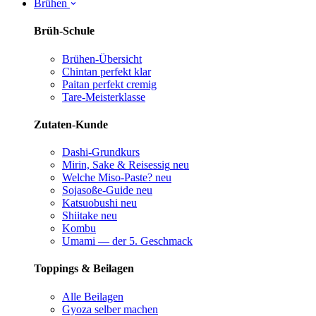
Brühen
Brüh-Schule
Brühen-Übersicht
Chintan perfekt
klar
Paitan perfekt
cremig
Tare-Meisterklasse
Zutaten-Kunde
Dashi-Grundkurs
Mirin, Sake & Reisessig
neu
Welche Miso-Paste?
neu
Sojasoße-Guide
neu
Katsuobushi
neu
Shiitake
neu
Kombu
Umami — der 5. Geschmack
Toppings & Beilagen
Alle Beilagen
Gyoza selber machen