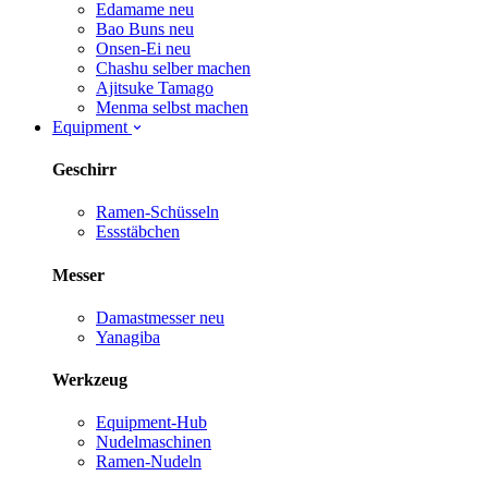
Edamame
neu
Bao Buns
neu
Onsen-Ei
neu
Chashu selber machen
Ajitsuke Tamago
Menma selbst machen
Equipment
Geschirr
Ramen-Schüsseln
Essstäbchen
Messer
Damastmesser
neu
Yanagiba
Werkzeug
Equipment-Hub
Nudelmaschinen
Ramen-Nudeln