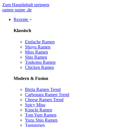
Zum Hauptinhalt springen
ramen
·
suppe
.de
Rezepte
Klassisch
Einfache Ramen
Shoyu Ramen
Miso Ramen
Shio Ramen
Tonkotsu Ramen
Chicken Ramen
Modern & Fusion
Birria Ramen
Trend
Carbonara Ramen
Trend
Cheese Ramen
Trend
Spicy Miso
Kimchi Ramen
Tom Yum Ramen
Yuzu Shio Ramen
Tantanmen