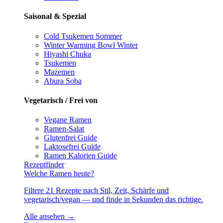
Saisonal & Spezial
Cold Tsukemen
Sommer
Winter Warming Bowl
Winter
Hiyashi Chuka
Tsukemen
Mazemen
Abura Soba
Vegetarisch / Frei von
Vegane Ramen
Ramen-Salat
Glutenfrei
Guide
Laktosefrei
Guide
Ramen Kalorien
Guide
Rezeptfinder
Welche Ramen heute?
Filtere 21 Rezepte nach Stil, Zeit, Schärfe und
vegetarisch/vegan — und finde in Sekunden das richtige.
Alle ansehen →