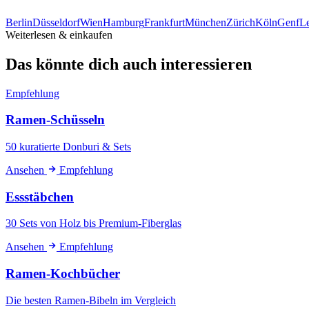
Berlin
Düsseldorf
Wien
Hamburg
Frankfurt
München
Zürich
Köln
Genf
Le
Weiterlesen & einkaufen
Das könnte dich auch interessieren
Empfehlung
Ramen-Schüsseln
50 kuratierte Donburi & Sets
Ansehen
Empfehlung
Essstäbchen
30 Sets von Holz bis Premium-Fiberglas
Ansehen
Empfehlung
Ramen-Kochbücher
Die besten Ramen-Bibeln im Vergleich