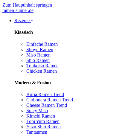
Zum Hauptinhalt springen
ramen
·
suppe
.de
Rezepte
Klassisch
Einfache Ramen
Shoyu Ramen
Miso Ramen
Shio Ramen
Tonkotsu Ramen
Chicken Ramen
Modern & Fusion
Birria Ramen
Trend
Carbonara Ramen
Trend
Cheese Ramen
Trend
Spicy Miso
Kimchi Ramen
Tom Yum Ramen
Yuzu Shio Ramen
Tantanmen