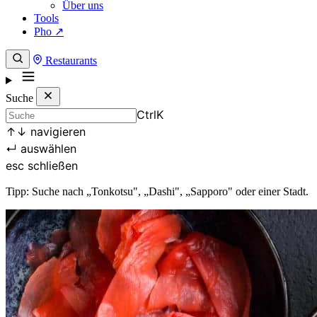
Über uns
Tools
Pho ↗
Restaurants
Suche
Ctrl
K
↑
↓
navigieren
↵
auswählen
esc
schließen
Tipp: Suche nach „Tonkotsu", „Dashi", „Sapporo" oder einer Stadt.