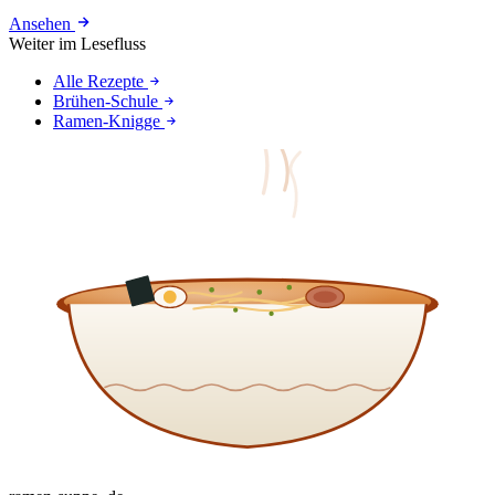
Ansehen
Weiter im Lesefluss
Alle Rezepte
Brühen-Schule
Ramen-Knigge