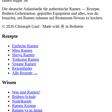
ramen
·
suppe
.de
Die deutsche Anlaufstelle für authentische Ramen — Rezepte,
Brühen-Geheimnisse, geprüftes Equipment und alles, was du
brauchst, um Ramen zuhause auf Restaurant-Niveau zu kochen.
© 2026 Christoph Gaul
·
Made with 🍜 in Beilstein
Rezepte
Einfache Ramen
Miso Ramen
Shoyu Ramen
Tonkotsu Ramen
Vegane Ramen
Rezeptfinder
Alle Rezepte →
Wissen
Was sind Ramen?
Brühen-Schule
Nudelkunde
Ramen Knigge
Ramen-ya in Japan