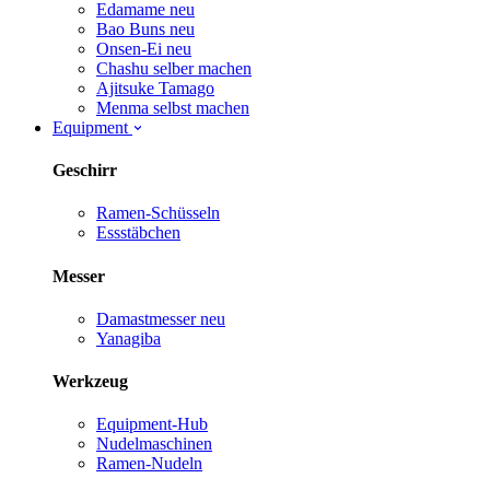
Edamame
neu
Bao Buns
neu
Onsen-Ei
neu
Chashu selber machen
Ajitsuke Tamago
Menma selbst machen
Equipment
Geschirr
Ramen-Schüsseln
Essstäbchen
Messer
Damastmesser
neu
Yanagiba
Werkzeug
Equipment-Hub
Nudelmaschinen
Ramen-Nudeln