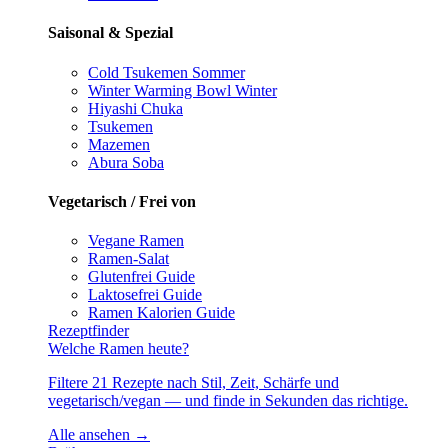
Saisonal & Spezial
Cold Tsukemen
Sommer
Winter Warming Bowl
Winter
Hiyashi Chuka
Tsukemen
Mazemen
Abura Soba
Vegetarisch / Frei von
Vegane Ramen
Ramen-Salat
Glutenfrei
Guide
Laktosefrei
Guide
Ramen Kalorien
Guide
Rezeptfinder
Welche Ramen heute?
Filtere 21 Rezepte nach Stil, Zeit, Schärfe und
vegetarisch/vegan — und finde in Sekunden das richtige.
Alle ansehen →