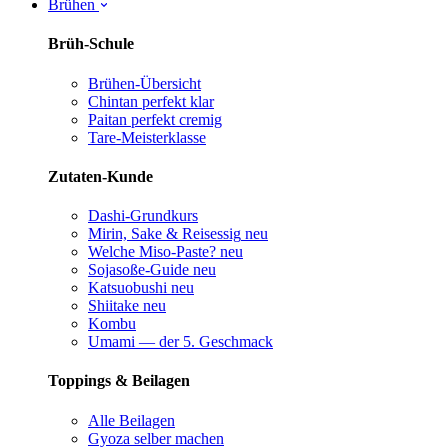
Brühen
Brüh-Schule
Brühen-Übersicht
Chintan perfekt
klar
Paitan perfekt
cremig
Tare-Meisterklasse
Zutaten-Kunde
Dashi-Grundkurs
Mirin, Sake & Reisessig
neu
Welche Miso-Paste?
neu
Sojasoße-Guide
neu
Katsuobushi
neu
Shiitake
neu
Kombu
Umami — der 5. Geschmack
Toppings & Beilagen
Alle Beilagen
Gyoza selber machen