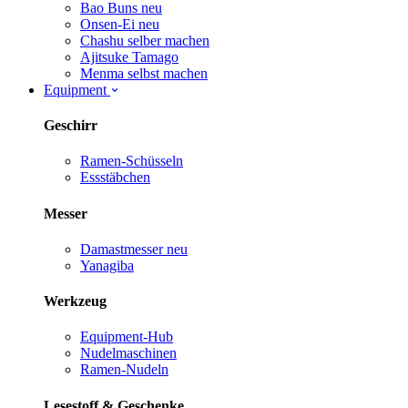
Bao Buns
neu
Onsen-Ei
neu
Chashu selber machen
Ajitsuke Tamago
Menma selbst machen
Equipment
Geschirr
Ramen-Schüsseln
Essstäbchen
Messer
Damastmesser
neu
Yanagiba
Werkzeug
Equipment-Hub
Nudelmaschinen
Ramen-Nudeln
Lesestoff & Geschenke