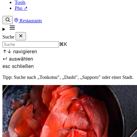
Tools
Pho ↗
Restaurants
Suche
⌘
K
↑
↓
navigieren
↵
auswählen
esc
schließen
Tipp: Suche nach „Tonkotsu", „Dashi", „Sapporo" oder einer Stadt.