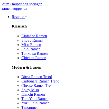
Zum Hauptinhalt springen
ramen
·
suppe
.de
Rezepte
Klassisch
Einfache Ramen
Shoyu Ramen
Miso Ramen
Shio Ramen
Tonkotsu Ramen
Chicken Ramen
Modern & Fusion
Birria Ramen
Trend
Carbonara Ramen
Trend
Cheese Ramen
Trend
Spicy Miso
Kimchi Ramen
Tom Yum Ramen
Yuzu Shio Ramen
Tantanmen