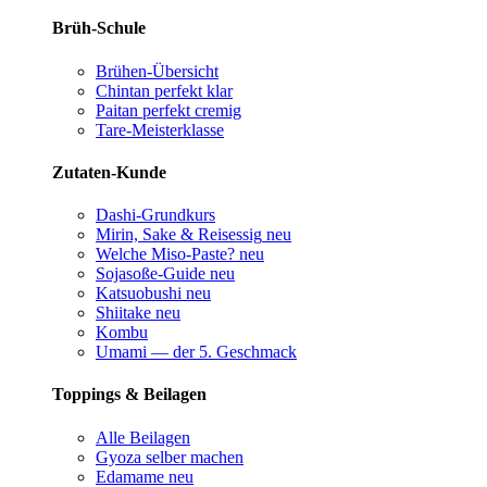
Brüh-Schule
Brühen-Übersicht
Chintan perfekt
klar
Paitan perfekt
cremig
Tare-Meisterklasse
Zutaten-Kunde
Dashi-Grundkurs
Mirin, Sake & Reisessig
neu
Welche Miso-Paste?
neu
Sojasoße-Guide
neu
Katsuobushi
neu
Shiitake
neu
Kombu
Umami — der 5. Geschmack
Toppings & Beilagen
Alle Beilagen
Gyoza selber machen
Edamame
neu