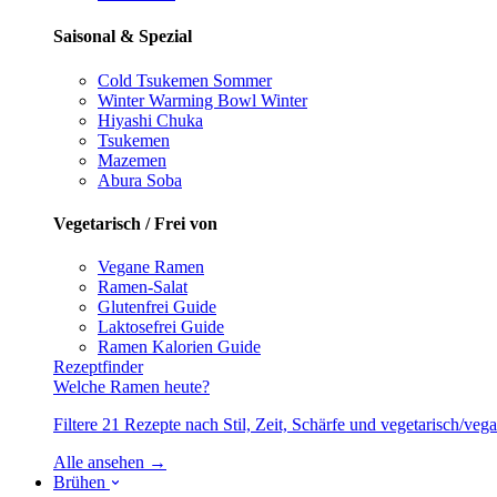
Saisonal & Spezial
Cold Tsukemen
Sommer
Winter Warming Bowl
Winter
Hiyashi Chuka
Tsukemen
Mazemen
Abura Soba
Vegetarisch / Frei von
Vegane Ramen
Ramen-Salat
Glutenfrei
Guide
Laktosefrei
Guide
Ramen Kalorien
Guide
Rezeptfinder
Welche Ramen heute?
Filtere 21 Rezepte nach Stil, Zeit, Schärfe und vegetarisch/ve
Alle ansehen →
Brühen