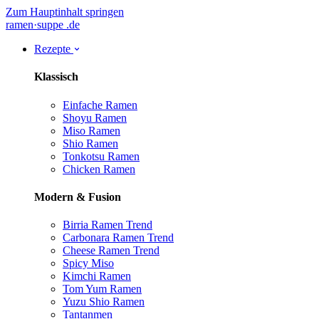
Zum Hauptinhalt springen
ramen
·
suppe
.de
Rezepte
Klassisch
Einfache Ramen
Shoyu Ramen
Miso Ramen
Shio Ramen
Tonkotsu Ramen
Chicken Ramen
Modern & Fusion
Birria Ramen
Trend
Carbonara Ramen
Trend
Cheese Ramen
Trend
Spicy Miso
Kimchi Ramen
Tom Yum Ramen
Yuzu Shio Ramen
Tantanmen