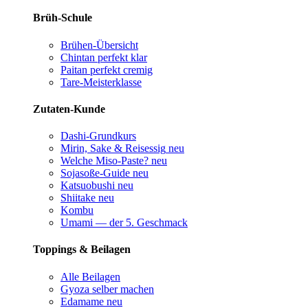
Brüh-Schule
Brühen-Übersicht
Chintan perfekt
klar
Paitan perfekt
cremig
Tare-Meisterklasse
Zutaten-Kunde
Dashi-Grundkurs
Mirin, Sake & Reisessig
neu
Welche Miso-Paste?
neu
Sojasoße-Guide
neu
Katsuobushi
neu
Shiitake
neu
Kombu
Umami — der 5. Geschmack
Toppings & Beilagen
Alle Beilagen
Gyoza selber machen
Edamame
neu