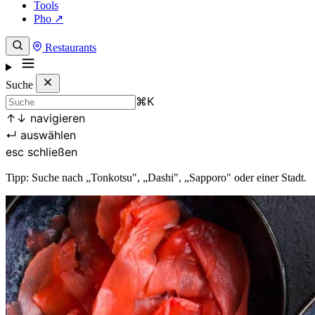
Tools
Pho ↗
Restaurants
Suche
⌘
K
↑
↓
navigieren
↵
auswählen
esc
schließen
Tipp: Suche nach „Tonkotsu", „Dashi", „Sapporo" oder einer Stadt.