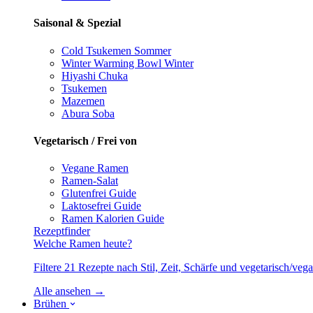
Saisonal & Spezial
Cold Tsukemen
Sommer
Winter Warming Bowl
Winter
Hiyashi Chuka
Tsukemen
Mazemen
Abura Soba
Vegetarisch / Frei von
Vegane Ramen
Ramen-Salat
Glutenfrei
Guide
Laktosefrei
Guide
Ramen Kalorien
Guide
Rezeptfinder
Welche Ramen heute?
Filtere 21 Rezepte nach Stil, Zeit, Schärfe und vegetarisch/ve
Alle ansehen →
Brühen