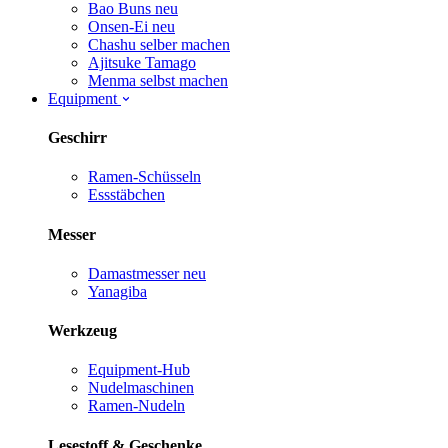
Bao Buns
neu
Onsen-Ei
neu
Chashu selber machen
Ajitsuke Tamago
Menma selbst machen
Equipment
Geschirr
Ramen-Schüsseln
Essstäbchen
Messer
Damastmesser
neu
Yanagiba
Werkzeug
Equipment-Hub
Nudelmaschinen
Ramen-Nudeln
Lesestoff & Geschenke